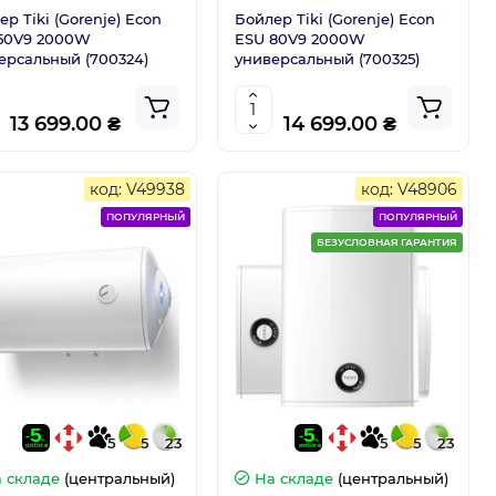
ер Tiki (Gorenje) Econ
Бойлер Tiki (Gorenje) Econ
50V9 2000W
ESU 80V9 2000W
ерсальный (700324)
универсальный (700325)
13 699.00 ₴
14 699.00 ₴
код: V49938
код: V48906
ПОПУЛЯРНЫЙ
ПОПУЛЯРНЫЙ
БЕЗУСЛОВНАЯ ГАРАНТИЯ
5
5
23
5
5
23
 складе
(центральный)
На складе
(центральный)