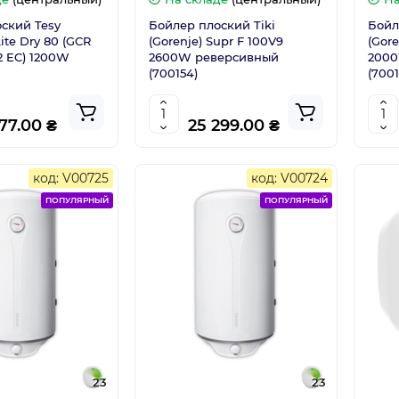
ский Tesy
Бойлер плоский Tiki
Бойл
Lite Dry 80 (GCR
(Gorenje) Supr F 100V9
(Gore
2 EC) 1200W
2600W реверсивный
2000
(700154)
(7001
677.00 ₴
25 299.00 ₴
код: V00725
код: V00724
ПОПУЛЯРНЫЙ
ПОПУЛЯРНЫЙ
23
23