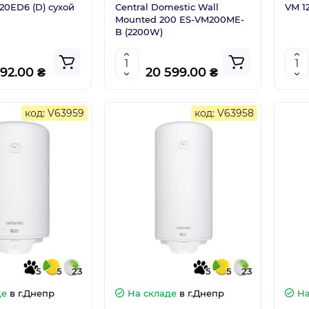
20ED6 (D) сухой
Central Domestic Wall
VM 1
Mounted 200 ES-VM200ME-
B (2200W)
492.00 ₴
20 599.00 ₴
код: V63959
код: V63958
5
5
23
5
5
23
де
в г.Днепр
На складе
в г.Днепр
На