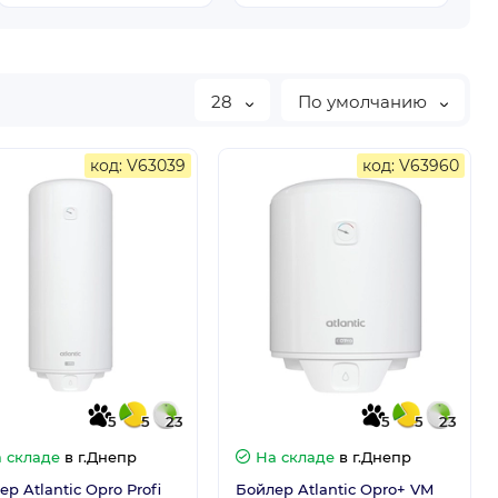
28
По умолчанию
код: V63039
код: V63960
5
5
23
5
5
23
 складе
в г.Днепр
На складе
в г.Днепр
р Atlantic Opro Profi
Бойлер Atlantic Opro+ VM