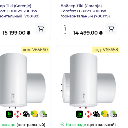
р Tiki (Gorenje)
Бойлер Tiki (Gorenje)
ort H 100V9 2000W
Comfort H 80V9 2000W
зонтальный (700180)
горизонтальный (700179)
15 199.00 ₴
14 499.00 ₴
код: V65660
код: V65658
5
5
23
5
5
23
 складе
(центральный)
На складе
(центральный)