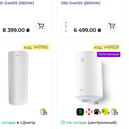
20 D400S (1500W)
050 D400S (2000W)
8 399.00 ₴
6 499.00 ₴
код: V47995
код: V49929
ПОПУЛЯРНЫЙ
23
7
7
23
 складе
в г.Днепр
На складе
(центральный)