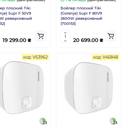
ер плоский Tiki
Бойлер плоский Tiki
nje) Supr F 50V9
(Gorenje) Supr F 80V9
W реверсивный
2600W реверсивный
52)
(700153)
19 299.00 ₴
20 699.00 ₴
код: V63962
код: V46848
23
23