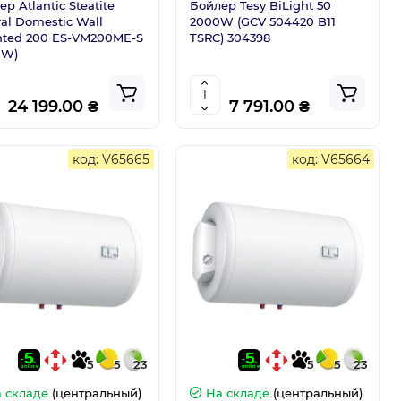
р Atlantic Steatite
Бойлер Tesy BiLight 50
ral Domestic Wall
2000W (GCV 504420 B11
ted 200 ES-VM200ME-S
TSRC) 304398
0W)
24 199.00 ₴
7 791.00 ₴
код: V65665
код: V65664
5
5
23
5
5
23
 складе
(центральный)
На складе
(центральный)