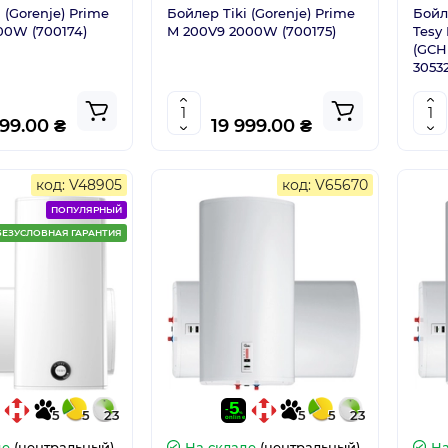
 (Gorenje) Prime
Бойлер Tiki (Gorenje) Prime
Бойл
00W (700174)
M 200V9 2000W (700175)
Tesy
(GCH
3053
399.00 ₴
19 999.00 ₴
код: V48905
код: V65670
ПОПУЛЯРНЫЙ
БЕЗУСЛОВНАЯ ГАРАНТИЯ
5
5
23
5
5
23
де
(центральный)
На складе
(центральный)
На