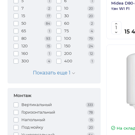
5
6
1
1
Midea D80-
7
10
тэн WI FI
2
20
15
30
17
20
50
60
84
2
15 
65
75
1
4
80
100
93
79
120
150
15
24
160
200
1
12
300
400
4
1
Показать еще 1
Монтаж
Вертикальный
333
Горизонтальный
78
Напольный
15
Под мойку
20
На скла
Универсальный