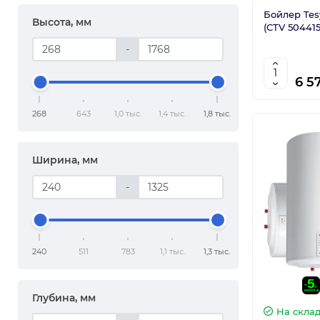
Бойлер Tes
Высота, мм
(CTV 50441
-
6 5
268
643
1,0 тыс.
1,4 тыс.
1,8 тыс.
Ширина, мм
-
240
511
783
1,1 тыс.
1,3 тыс.
Глубина, мм
На скла