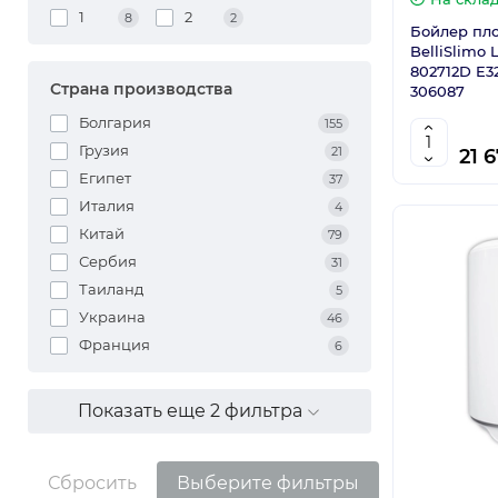
1
2
8
2
Бойлер пло
BelliSlimo 
802712D E3
Страна производства
306087
Болгария
155
Грузия
21
21 
Египет
37
Италия
4
Китай
79
Сербия
31
Таиланд
5
Украина
46
Франция
6
Показать еще 2 фильтра
Сбросить
Выберите фильтры