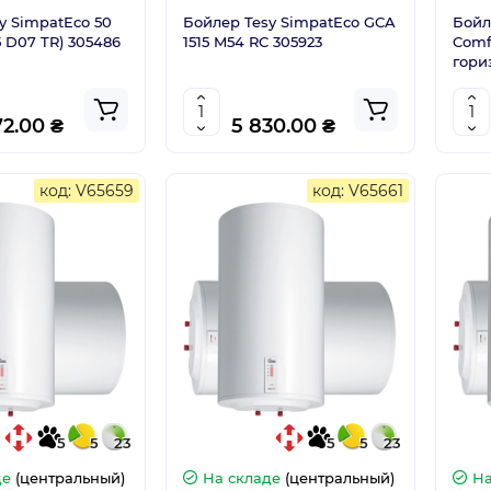
y SimpatEco 50
Бойлер Tesy SimpatEco GCA
Бойле
5 D07 TR) 305486
1515 M54 RC 305923
Comf
гори
72.00 ₴
5 830.00 ₴
код: V65659
код: V65661
5
5
23
5
5
23
де
(центральный)
На складе
(центральный)
На