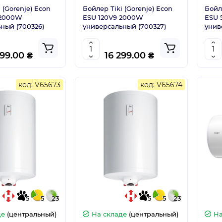
 (Gorenje) Econ
Бойлер Tiki (Gorenje) Econ
Бойл
 2000W
ESU 120V9 2000W
ESU 
ный (700326)
универсальный (700327)
унив
599.00 ₴
16 299.00 ₴
код: V65673
код: V65674
5
5
23
5
5
23
де
(центральный)
На складе
(центральный)
На