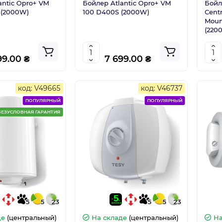
antic Opro+ VM
Бойлер Atlantic Opro+ VM
Бойле
 (2000W)
100 D400S (2000W)
Cent
Moun
(220
99.00 ₴
7 699.00 ₴
код: V49665
код: V46737
ПОПУЛЯРНЫЙ
ПОПУЛЯРНЫЙ
БЕЗУСЛОВНАЯ ГАРАНТИЯ
5
5
23
5
5
23
де
(центральный)
На складе
(центральный)
На