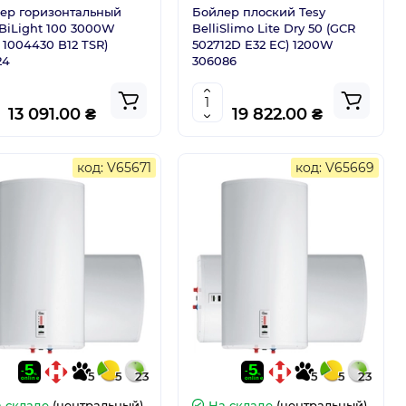
ер горизонтальный
Бойлер плоский Tesy
 BiLight 100 3000W
BelliSlimo Lite Dry 50 (GCR
 1004430 B12 TSR)
502712D E32 EC) 1200W
24
306086
13 091.00 ₴
19 822.00 ₴
код: V65671
код: V65669
5
5
23
5
5
23
 складе
(центральный)
На складе
(центральный)