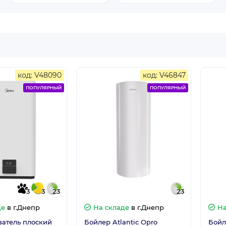
код: V48090
код: V46847
ПОПУЛЯРНЫЙ
ПОПУЛЯРНЫЙ
3
3
23
23
де
в г.Днепр
На складе
в г.Днепр
На
атель плоский
Бойлер Atlantic Opro
Бойле