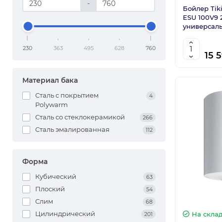
-
Бойлер Tiki
ESU 100V9
универсаль
230
363
495
628
760
15 
Материал бака
Сталь с покрытием
4
Polywarm
Сталь со стеклокерамикой
266
Сталь эмалированная
112
Форма
Кубический
63
Плоский
54
Слим
68
Цилиндрический
На скла
201