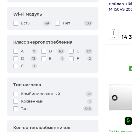
Бойлер Tiki
M 150V9 20
Wi-Fi модуль
Есть
Нет
49
100
14 
Класс энергопотребления
A
B
C
7
63
171
D
E
F
13
1
2
С
1
Тип нагрева
Комбинированный
32
Косвенный
4
Тэн
346
Кол-во теплообменников
На скла