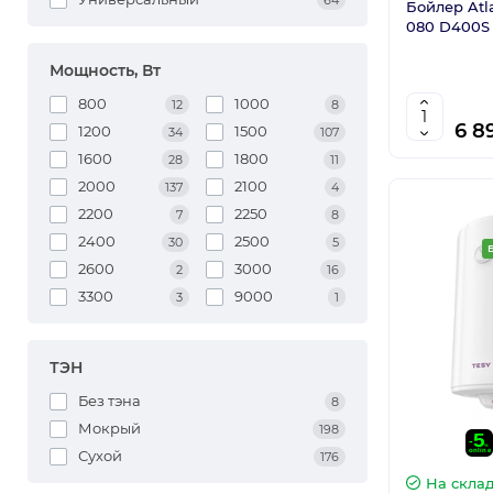
64
Бойлер Atl
080 D400S
Мощность, Вт
800
1000
12
8
6 8
1200
1500
34
107
1600
1800
28
11
2000
2100
137
4
2200
2250
7
8
2400
2500
30
5
2600
3000
2
16
3300
9000
3
1
ТЭН
Без тэна
8
Мокрый
198
Сухой
176
На скла