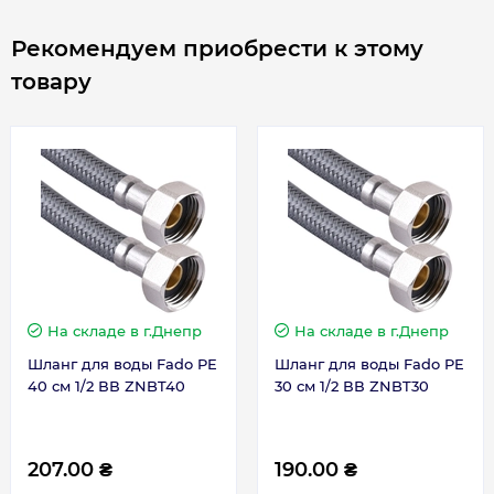
Контакты сервисного центра
0800500885
Стеативный «сухой» нагревательный элемент
Рекомендуем приобрести к этому
спрятан под эмалированную колбу и не
товару
контактирует с водой. Магниевый анод
защищает бак от коррозии. Термостат
представлен с защитой от перегрева.
Предохранительный клапан препятствует
утечке воды из бака обратно в центральную
систему, в случае отключения холодного
водоснабжения, а также сбрасывает
избыточное давление при нагревании.
На складе
в г.Днепр
На складе
в г.Днепр
Удобство и практичность
Шланг для воды Fado PE
Шланг для воды Fado PE
Водонагреватель имеет механический тип
40 см 1/2 ВВ ZNBT40
30 см 1/2 ВВ ZNBT30
управления, а ручка-регулятор температуры
скрыта под крышкой. Индикатор нагрева
207.00 ₴
190.00 ₴
находится в нижней части корпуса, что