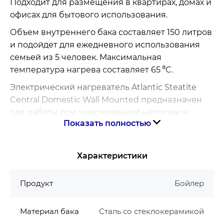
Подходит для размещения в квартирах, домах и
офисах для бытового использования.
Объем внутреннего бака составляет 150 литров
и подойдет для ежедневного использования
семьей из 5 человек. Максимальная
температура нагрева составляет 65 ⁰C.
Электрический нагреватель Atlantic Steatite
Central Domestic Wall Mounted предназначен
для работы при максимальной нагрузке и
Показать полностью
отлично адаптируется к воде любой жесткости.
Внутренний бак нагревателя изготовлен из
стали, покрытой качественной эмалью с
Характеристики
содержанием циркония. Такой материал
устойчив к перепадам температур и
Продукт
Бойлер
воздействиям агрессивной среды.
Продукция компании Atlantic – это гарантия
Материал бака
Сталь со стеклокерамикой
высокого качества, надежности и