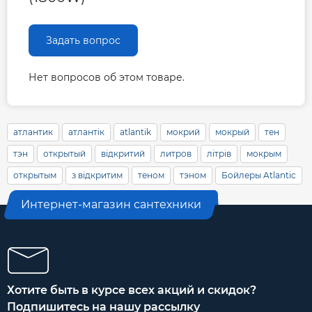
Задать вопрос
Нет вопросов об этом товаре.
атлантик
атлантік
atlantik
мокрий
мокрый
тен
тэн
открытый
відкритий
литров
літрів
мокрым
открытым
з відкритим
теном
тэном
Бойлеры Atlantic
Интернет-магазин сантехники
Хотите быть в курсе всех акций и скидок?
Подпишитесь на нашу рассылку