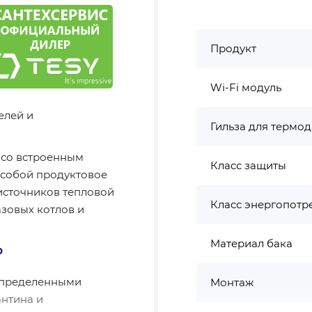
Продукт
Wi-Fi модуль
елей и
Гильза для термод
t со встроенным
Класс защиты
 собой продуктовое
источников тепловой
Класс энергопотр
азовых котлов и
Материал бака
р
 определенными
Монтаж
антина и