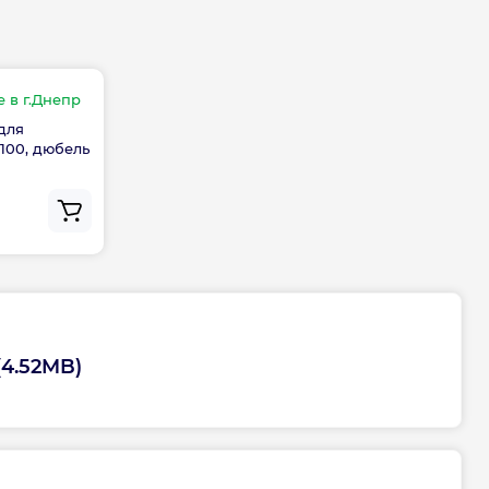
 патрубками, мм
100
атуры
Внешний (на корпусе)
е
в г.Днепр
для
BiLight serpentine
100, дюбель
Левое подключение
Комбинированный
оляции
18 мм
(4.52MB)
Мокрый
Механическое