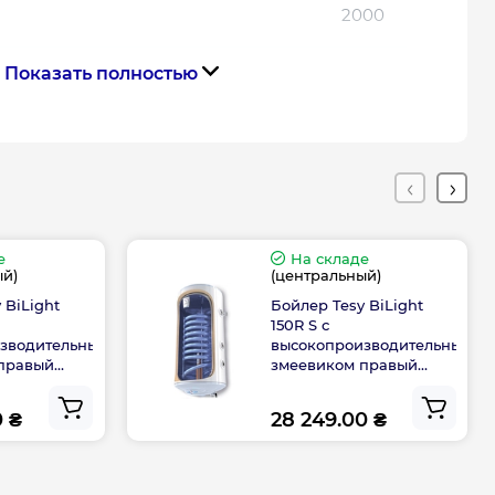
2000
Показать полностью
В комплекте
138
150
е
На складе
, м²
0.7
ый)
(центральный)
 BiLight
Бойлер Tesy BiLight
ния
1/2
150R S с
зводительным
высокопроизводительным
правый
змеевиком правый
ния теплообменника
204420 B11
(GCV9S 1504420 B11
3/4
5
TSRCP) 301951
0 ₴
28 249.00 ₴
 креплениями, мм
220 || 310