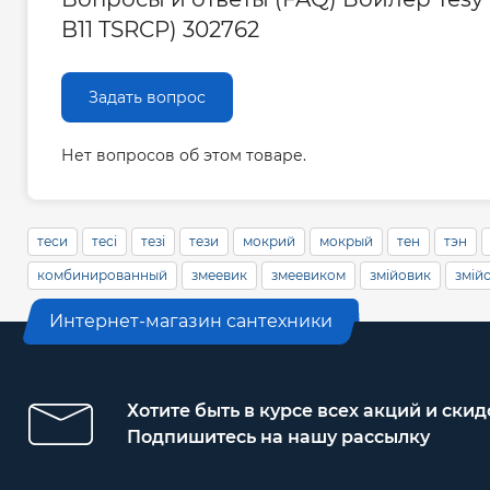
B11 TSRCP) 302762
Задать вопрос
Нет вопросов об этом товаре.
теси
тесі
тезі
тези
мокрий
мокрый
тен
тэн
комбинированный
змеевик
змеевиком
змійовик
змій
Интернет-магазин сантехники
Хотите быть в курсе всех акций и скид
Подпишитесь на нашу рассылку