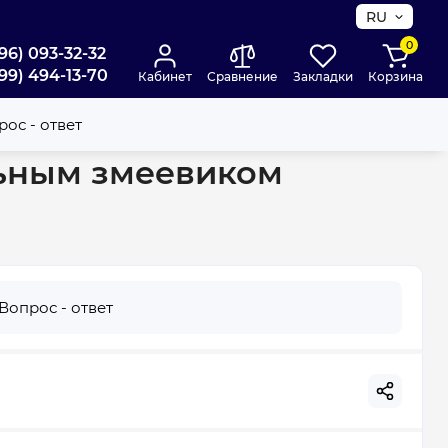
RU
0
96) 093-32-32
99) 494-13-70
Кабинет
Сравнение
Закладки
Корзина
04420 B11 TSRCP) 302762
ос - ответ
льным змеевиком
Вопрос - ответ