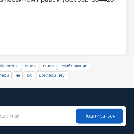
дителя, мес
60
ого центра
0800605627 || 0443909990
живание
1 раз в 2 года
 відкритим
теном
тэном
комбінований
леры
на
150
Бойлеры Tesy
Подписаться