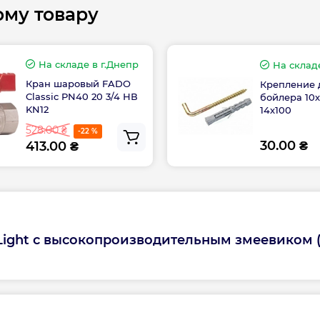
тельно низких
Расстояние между
ому товару
го распознавания
Регулятор темпер
На складе
в г.Днепр
На склад
Кран шаровый FADO
Крепление 
анного бойлера
Серия
Classic PN40 20 3/4 НВ
бойлера 10х
KN12
14х100
Сторона, L/R
528.00 ₴
-22 %
30.00 ₴
413.00 ₴
Тип нагрева
ин
Толщина теплоиз
iLight с высокопроизводительным змеевиком 
ТЭН
Управление