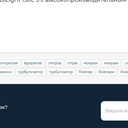
Гарантия произво
Контакты сервисн
Сервисное обслу
открытый
відкритий
литров
літрів
мокрим
мокрым
з
овиком
турбулизатор
турбулізатор
бойлер
бойлери
бой
ок?