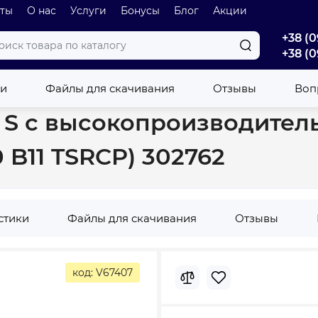
оты
О нас
Услуги
Бонусы
Блог
Акции
+38 (0
+38 (0
t 150L S с высокопроизводительным змеевиком правый (GCV9SL 15
ки
Файлы для скачивания
Отзывы
Вопр
0L S с высокопроизводите
 B11 TSRCP) 302762
стики
Файлы для скачивания
Отзывы
код: V67407