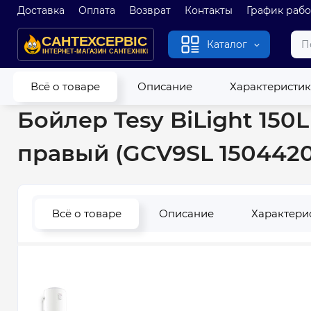
Доставка
Оплата
Возврат
Контакты
График раб
Каталог
Главная
Водонагреватели
Бойлеры
Бойлер Tesy BiLigh
Всё о товаре
Описание
Характеристи
Бойлер Tesy BiLight 15
правый (GCV9SL 1504420
Всё о товаре
Описание
Характери