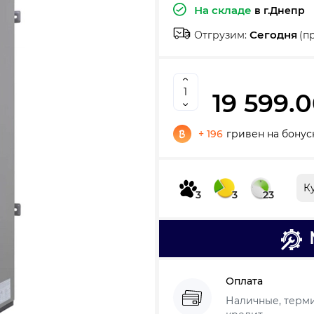
На складе
в г.Днепр
Сегодня
Отгрузим:
(п
19 599.0
+ 196
гривен на бонус
К
3
3
23
Оплата
Наличные, термин