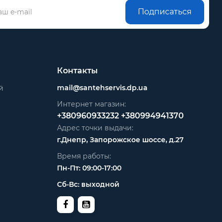
Подписаться
Контакты
mail@santehservis.dp.ua
й
Интернет магазин:
+380960933232
+380994941370
Адрес точки выдачи:
г.Днепр, Запорожское шоссе, д.27
Время работы:
Пн-Пт: 09:00-17:00
Сб-Вс: выходной