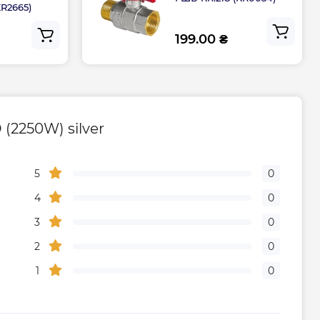
KR2665)
Гарантия
199.00 ₴
ого центра
0800500885
(2250W) silver
5
0
4
0
3
0
2
0
1
0