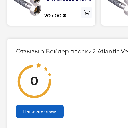
Регулятор температуры внешний (на корпу
207.00 ₴
Напряжение, В 230
Максимальная температура нагрева, °С 70
Время нагрева от 15 до 70 °С, мин 199
Время нагрева выходного бака (без ускоре
Отзывы о Бойлер плоский Atlantic Ver
Рабочее давление, бар 8
Класс защиты IP 24
Установка вертикальная/горизонтальная
0
Тип управления сенсорное
Материал внутреннего бака сталь
Форма прямоугольный/узкий
Написать отзыв
Диаметр патрубков подключения, дюйм 1/2
Расстояние между патрубками, мм 408