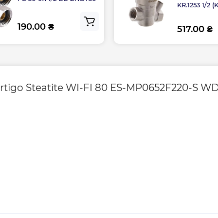
KR.1253 1/2 (
се)
190.00 ₴
517.00 ₴
Контакты сервисн
ния), мин 79
tigo Steatite WI-FI 80 ES-MP0652F220-S WD 