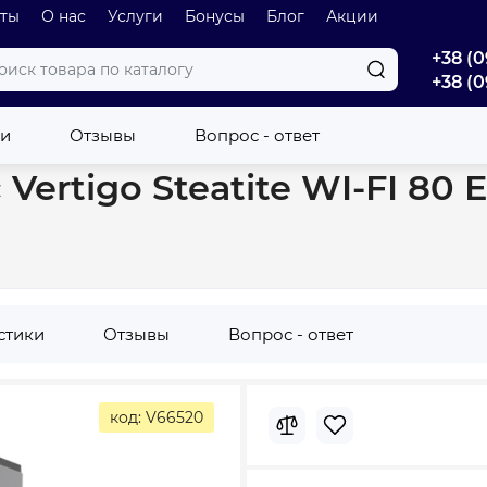
оты
О нас
Услуги
Бонусы
Блог
Акции
+38 (0
+38 (0
Бойлер плоский Atlantic Vertigo Steatite WI-FI 80 ES-MP0652F220-
ки
Отзывы
Вопрос - ответ
 Vertigo Steatite WI-FI 8
стики
Отзывы
Вопрос - ответ
код: V66520