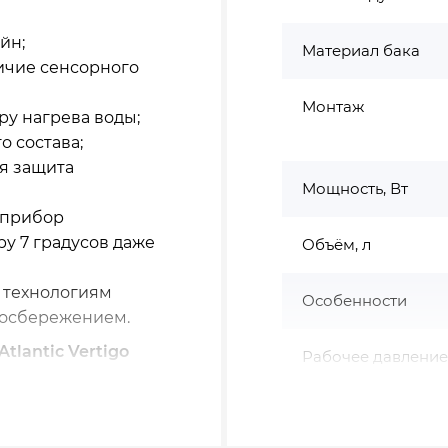
йн;
Материал бака
ичие сенсорного
Монтаж
у нагрева воды;
о состава;
я защита
Мощность, Вт
 прибор
у 7 градусов даже
Объём, л
 технологиям
Особенности
госбережением.
tlantic Vertigo
Рабочее давление
Тип нагрева