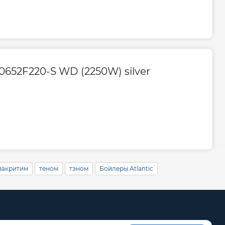
0652F220-S WD (2250W) silver
 закритим
теном
тэном
Бойлеры Atlantic