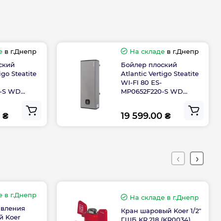
Керамический
Сухой
е
в г.Днепр
На складе
в г.Днепр
Плоский
ский
Бойлер плоский
igo Steatite
Atlantic Vertigo Steatite
WI-FI 80 ES-
0-S WD
MP0652F220-S WD
тва
Египет
te
(2250W) silver
 ₴
19 599.00 ₴
Габариты, размеры, вес
1092
310
е
в г.Днепр
На складе
в г.Днепр
авления
490
Кран шаровый Koer 1/2"
 Koer
ГШБ KR.218 (KR0034)