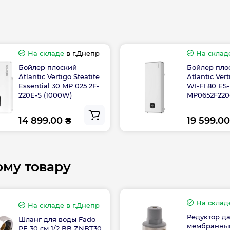
Тип тена
конием, защищающая
з Wi-Fi.
ТЭН
, возникшей
На складе
в г.Днепр
На склад
Форма
Бойлер плоский
Бойлер пло
ет автоматически, с
Atlantic Vertigo Steatite
Atlantic Vert
Essential 30 MP 025 2F-
WI-FI 80 ES-
220E-S (1000W)
MP0652F22
Страна производс
 для 1 приема душа
(2250W) whi
14 899.00 ₴
19 599.00
Высота, мм
ому товару
Глубина, мм
На склад
На складе
в г.Днепр
Редуктор д
Ширина, мм
Шланг для воды Fado
вый ТЭН
мембранный
PE 30 см 1/2 ВВ ZNBT30