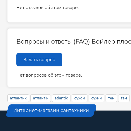
Нет отзывов об этом товаре.
Расстояние между креплениями, мм 350/4
Габариты (ВхШхГ) , мм 1092х490х310
Вес, кг 33
Цвет серебристый
Вопросы и ответы (FAQ) Бойлер плоски
Гарантия на электрическую часть, лет 2
Гарантия на рабочий бак, лет 7
Задать вопрос
Производитель Египет, «Atlantic E.C.E.T. SAE
Нет вопросов об этом товаре.
атлантик
атлантік
atlantik
сухой
сухий
тен
тэн
Интернет-магазин сантехники