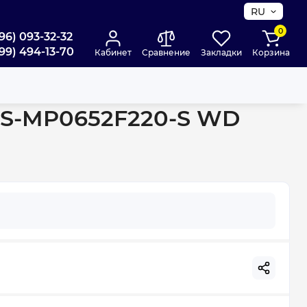
RU
0
96) 093-32-32
99) 494-13-70
Кабинет
Сравнение
Закладки
Корзина
S WD (2250W) silver
0 ES-MP0652F220-S WD