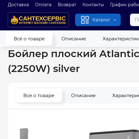
Доставка
Оплата
Возврат
Контакты
График раб
Каталог
Главная
Водонагреватели
Бойлеры
Бойлеры плоские
Всё о товаре
Описание
Характеристи
Бойлер плоский Atlantic
(2250W) silver
Всё о товаре
Описание
Характери