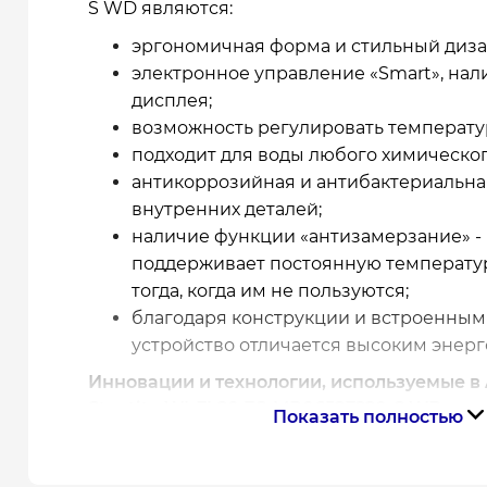
S WD являются:
эргономичная форма и стильный диза
электронное управление «Smart», нал
дисплея;
возможность регулировать температур
подходит для воды любого химическог
антикоррозийная и антибактериальна
внутренних деталей;
наличие функции «антизамерзание» -
поддерживает постоянную температур
тогда, когда им не пользуются;
благодаря конструкции и встроенным
устройство отличается высоким энер
Инновации и технологии, используемые в A
Steatite WI-FI 80 ES-MP0652F220-S WD
Показать полностью
Технология двойного бака.
Два «сухих» ТЭНа из стеатита.