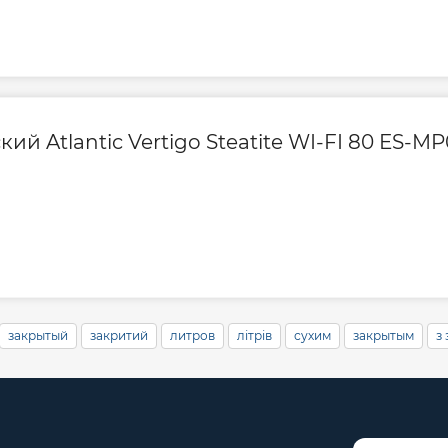
40
й Atlantic Vertigo Steatite WI-FI 80 ES-MP
»
закрытый
закритий
литров
літрів
сухим
закрытым
з