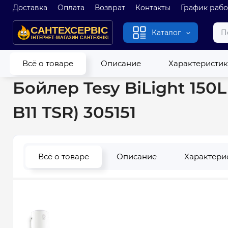
Доставка
Оплата
Возврат
Контакты
График раб
Каталог
Главная
Водонагреватели
Бойлеры
Бойлер Tesy BiLight
Всё о товаре
Описание
Характеристи
Бойлер Tesy BiLight 150
B11 TSR) 305151
Всё о товаре
Описание
Характери