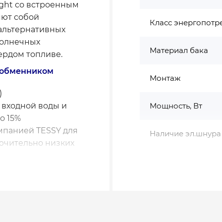
ight со встроенным
яют собой
Класс энергопотр
альтернативных
солнечных
Материал бака
вердом топливе.
лообменником
Монтаж
)
 входной воды и
Мощность, Вт
о 15%
мпанией TESSY для
Наличие эл.шнура
ючительно низких
Объём (чистый), л
рого распознавания
Объём, л
чения и
Площадь змеевика