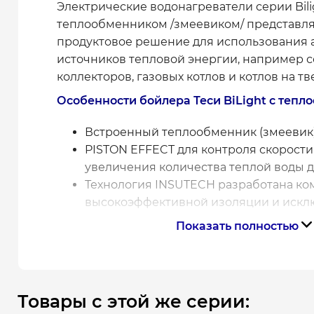
Электрические водонагреватели серии Bil
теплообменником /змеевиком/ представл
продуктовое решение для использования 
источников тепловой энергии, например 
коллекторов, газовых котлов и котлов на т
Особенности бойлера Теси BiLight с теп
Встроенный теплообменник (змеевик
PISTON EFFECT для контроля скорости
увеличения количества теплой воды д
Технология INSUTECH разработана ко
высокоэффективной изоляции и искл
тепловых потерь
Показать полностью
Bilight индикация для легкого и быст
режимов работы
Электрический выключатель для вклю
выключения прибора
Товары с этой же серии:
Защита против замерзания