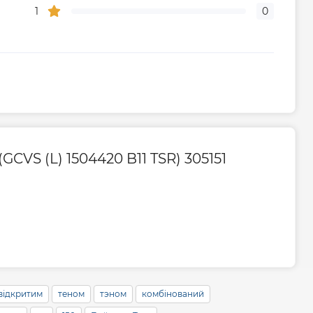
467
1
0
440
Гарантия
рическую часть
2 года
CVS (L) 1504420 B11 TSR) 305151
дителя, мес
60
ого центра
0800605627 || 0443909990
живание
1 раз в 2 года
 відкритим
теном
тэном
комбінований