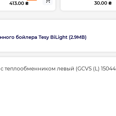
30.00 ₴
413.00 ₴
80℃ - 5,8 кВт
Толщина теплоиз
ТЭН
р при условии
ия между 25 и 27
ого бойлера Tesy BiLight (2.9MB)
Управление
Форма
 с теплообменником левый (GCVS (L) 1504420
Страна производс
Высота, мм