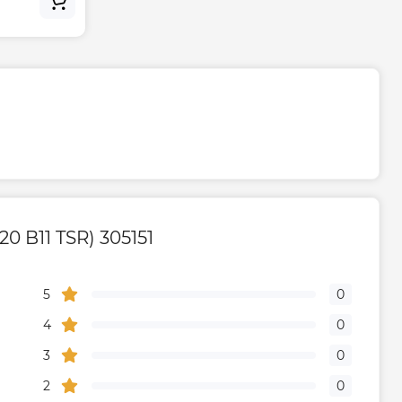
оляции
18 мм
Мокрый
Механическое
Цилиндрический
 B11 TSR) 305151
тва
Болгария
5
0
Габариты, размеры, вес
4
0
1315
3
0
2
0