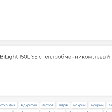
Глубина, мм
Ширина, мм
Гарантия на элект
iLight 150L SE с теплообменником левый (G
Гарантия произво
Контакты сервисн
Сервисное обслу
открытый
відкритий
литров
літрів
мокрим
мокрым
з