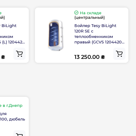
е
На складе
ния
1/2
ый)
(центральный)
 BiLight
Бойлер Tesy BiLight
ния теплообменника
3/4
120R SE с
нником
теплообменником
 (L) 1204420
правый (GCVS 1204420
 креплениями, мм
5149
B11 TSRP) 305148
220 || 310
 ₴
13 250.00 ₴
 патрубками, мм
100
атуры
Внешний (на корпусе)
BiLight serpentine
е
в г.Днепр
для
Левое подключение
100, дюбель
Комбинированный