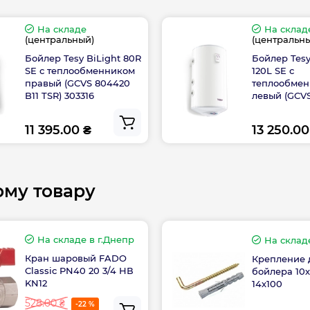
щиты от коррозии
с целью
На складе
На склад
Размер подключе
(центральный)
(центральн
Бойлер Tesy BiLight 80R
Бойлер Tesy
анного бойлера
Размер подключе
SE с теплообменником
120L SE с
правый (GCVS 804420
теплообме
B11 TSR) 303316
левый (GCVS
Расстояние между
B11 TSRP) 30
11 395.00 ₴
13 250.00
Расстояние между
Регулятор темпер
ому товару
Серия
На складе
в г.Днепр
На склад
Кран шаровый FADO
Крепление 
Сторона, L/R
Classic PN40 20 3/4 НВ
бойлера 10х
KN12
14х100
Тип нагрева
528.00 ₴
-22 %
0-80℃ - 145 л/ч