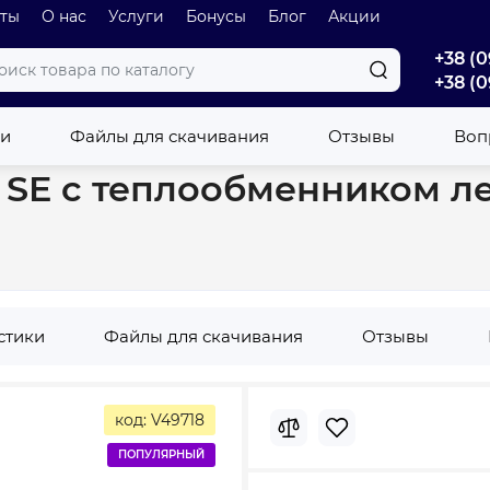
оты
О нас
Услуги
Бонусы
Блог
Акции
+38 (0
+38 (0
 150L SE с теплообменником левый (GCVS (L) 1504420 B11 TSR) 3051
ки
Файлы для скачивания
Отзывы
Вопр
L SE с теплообменником л
стики
Файлы для скачивания
Отзывы
код: V49718
ПОПУЛЯРНЫЙ