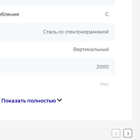
ебления
C
Сталь со стеклокерамикой
Вертикальный
2000
Нет
Показать полностью
141
150
, м²
0.25