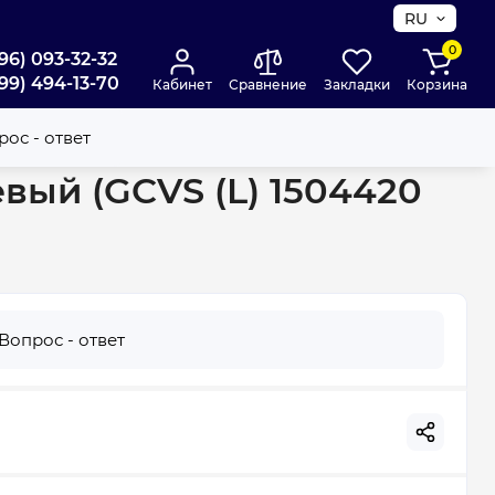
RU
0
96) 093-32-32
99) 494-13-70
Кабинет
Сравнение
Закладки
Корзина
51
ос - ответ
евый (GCVS (L) 1504420
Вопрос - ответ