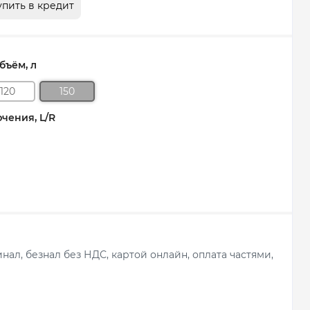
упить в кредит
ъём, л
120
150
чения, L/R
ал, безнал без НДС, картой онлайн, оплата частями,