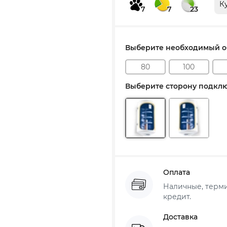
К
7
7
23
Выберите необходимый об
80
100
Выберите сторону подклю
Оплата
Наличные, термин
кредит.
Доставка