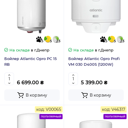
5
5
23
5
5
23
На складе
в г.Днепр
На складе
в г.Днепр
Бойлер Atlantic Opro PC 15
Бойлер Atlantic Opro Profi
RB
VM 030 D400S (1200W)
6 699.00 ₴
5 399.00 ₴
В корзину
В корзину
код: V00065
код: V46317
ПОПУЛЯРНЫЙ
ПОПУЛЯРНЫЙ