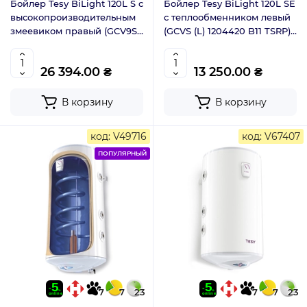
Бойлер Tesy BiLight 120L S с
Бойлер Tesy BiLight 120L SE
высокопроизводительным
с теплообменником левый
змеевиком правый (GCV9S
(GCVS (L) 1204420 B11 TSRP)
(L) 1204420 B11 TSRP) 305155
305149
26 394.00 ₴
13 250.00 ₴
В корзину
В корзину
код: V49716
код: V67407
ПОПУЛЯРНЫЙ
7
7
23
7
7
23