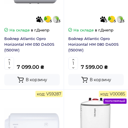
5
5
23
5
5
23
На складе
в г.Днепр
На складе
в г.Днепр
Бойлер Atlantic Opro
Бойлер Atlantic Opro
Horizontal HM 050 D400S
Horizontal HM 080 D400S
(1500W)
(1500W)
7 099.00 ₴
7 599.00 ₴
В корзину
В корзину
код: V59287
код: V00085
ПОПУЛЯРНЫЙ