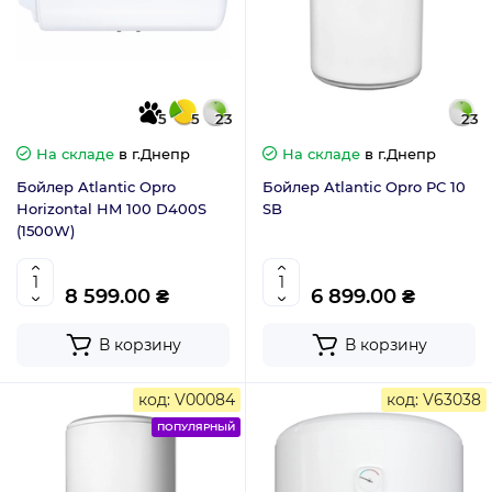
5
5
23
23
На складе
в г.Днепр
На складе
в г.Днепр
Бойлер Atlantic Opro
Бойлер Atlantic Opro PC 10
Horizontal HM 100 D400S
SB
(1500W)
8 599.00 ₴
6 899.00 ₴
В корзину
В корзину
код: V00084
код: V63038
ПОПУЛЯРНЫЙ