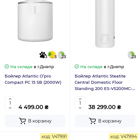
3
3
23
23
На складе
в г.Днепр
На складе
в г.Днепр
Бойлер Atlantic O’pro
Бойлер Atlantic Steatite
Compact PC 15 SB (2000W)
Central Domestic Floor
Standing 200 ES-VS200MC-S
(3000W)
4 499.00 ₴
38 299.00 ₴
В корзину
В корзину
код: V47991
код: V47994