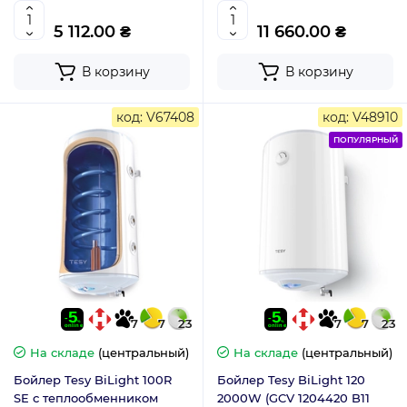
5 112.00 ₴
11 660.00 ₴
В корзину
В корзину
код: V67408
код: V48910
ПОПУЛЯРНЫЙ
7
7
23
7
7
23
На складе
(центральный)
На складе
(центральный)
Бойлер Tesy BiLight 100R
Бойлер Tesy BiLight 120
SE с теплообменником
2000W (GCV 1204420 B11