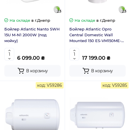
23
23
На складе
в г.Днепр
На складе
в г.Днепр
Бойлер Atlantic Nanto SWH
Бойлер Atlantic Opro
15U M-N1 2000W (под
Central Domestic Wall
мойку)
Mounted 150 ES-VM150ME-B
(2200W)
6 099.00 ₴
17 199.00 ₴
В корзину
В корзину
код: V59286
код: V59285