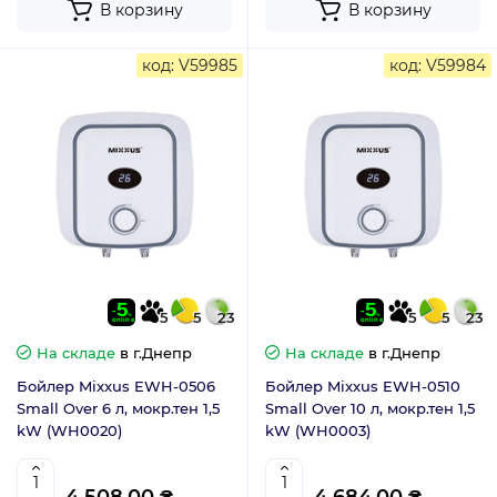
В корзину
В корзину
код: V59985
код: V59984
5
5
23
5
5
23
На складе
в г.Днепр
На складе
в г.Днепр
Бойлер Mixxus EWH-0506
Бойлер Mixxus EWH-0510
Small Over 6 л, мокр.тен 1,5
Small Over 10 л, мокр.тен 1,5
kW (WH0020)
kW (WH0003)