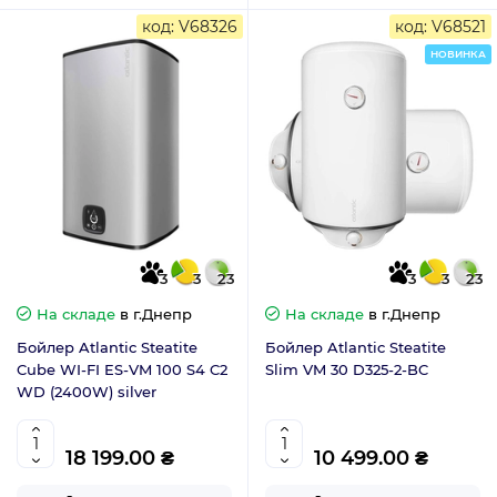
код: V68326
код: V68521
НОВИНКА
3
3
23
3
3
23
На складе
в г.Днепр
На складе
в г.Днепр
Бойлер Atlantic Steatite
Бойлер Atlantic Steatite
Cube WI-FI ES-VM 100 S4 C2
Slim VM 30 D325-2-BC
WD (2400W) silver
18 199.00 ₴
10 499.00 ₴