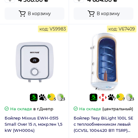
4 508.00 ₴
4 684.00 ₴
В корзину
В корзину
код: V59983
код: V67409
5
5
23
7
7
23
На складе
в г.Днепр
На складе
(центральный)
Бойлер Mixxus EWH-0515
Бойлер Tesy BiLight 100L SE
Small Over 15 л, мокр.тен 1,5
с теплообменником левый
kW (WH0004)
(GCVSL 1004420 B11 TSRP)
306611