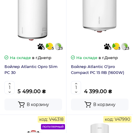
5
5
23
3
3
23
На складе
в г.Днепр
На складе
в г.Днепр
Бойлер Atlantic Opro Slim
Бойлер Atlantic O’pro
PC 30
Compact PC 15 RB (1600W)
5 499.00 ₴
4 399.00 ₴
В корзину
В корзину
код: V46318
код: V47990
ПОПУЛЯРНЫЙ