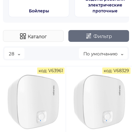
электрические
Бойлеры
проточные
Фильтр
Каталог
28
По умолчанию
код: V63961
код: V68329