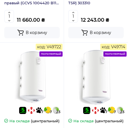
правый (GCVS 1004420 B11
TSR) 303310
TSRP) 306609
11 660.00 ₴
12 243.00 ₴
В корзину
В корзину
код: V49722
код: V49714
ПОПУЛЯРНЫЙ
ПОПУЛЯРНЫЙ
7
7
23
7
7
23
На складе
(центральный)
На складе
(центральный)