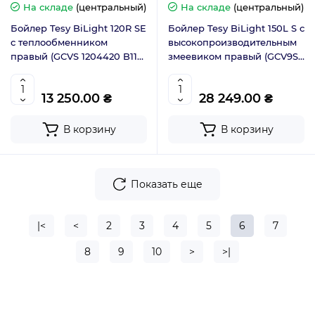
На складе
(центральный)
На складе
(центральный)
Бойлер Tesy BiLight 120R SE
Бойлер Tesy BiLight 150L S с
с теплообменником
высокопроизводительным
правый (GCVS 1204420 B11
змеевиком правый (GCV9SL
TSRP) 305148
1504420 B11 TSRCP) 302762
13 250.00 ₴
28 249.00 ₴
В корзину
В корзину
Показать еще
|<
<
2
3
4
5
6
7
8
9
10
>
>|