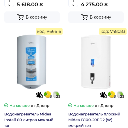
5 618.00 ₴
4 275.00 ₴
В корзину
В корзину
код: V66616
код: V48083
3
3
23
3
3
23
На складе
в г.Днепр
На складе
в г.Днепр
Водонагреватель Midea
Водонагреватель плоский
Install 80 литров мокрый
Midea D100-20ED2 (W)
тэн
мокрый тэн