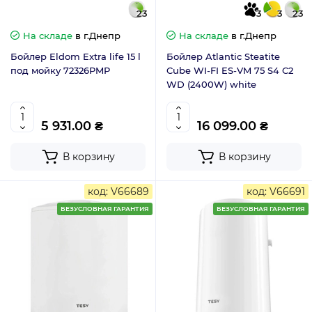
23
3
3
23
На складе
в г.Днепр
На складе
в г.Днепр
Бойлер Eldom Extra life 15 l
Бойлер Atlantic Steatite
под мойку 72326PMP
Cube WI-FI ES-VM 75 S4 C2
WD (2400W) white
5 931.00 ₴
16 099.00 ₴
В корзину
В корзину
код: V66689
код: V66691
БЕЗУСЛОВНАЯ ГАРАНТИЯ
БЕЗУСЛОВНАЯ ГАРАНТИЯ