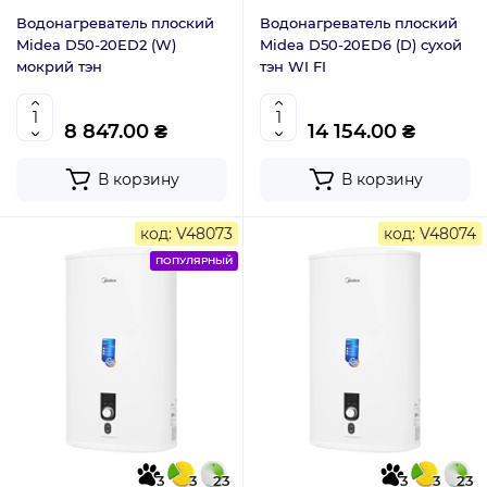
Водонагреватель плоский
Водонагреватель плоский
Midea D50-20ED2 (W)
Midea D50-20ED6 (D) сухой
мокрий тэн
тэн WI FI
8 847.00 ₴
14 154.00 ₴
В корзину
В корзину
код: V48073
код: V48074
ПОПУЛЯРНЫЙ
3
3
23
3
3
23