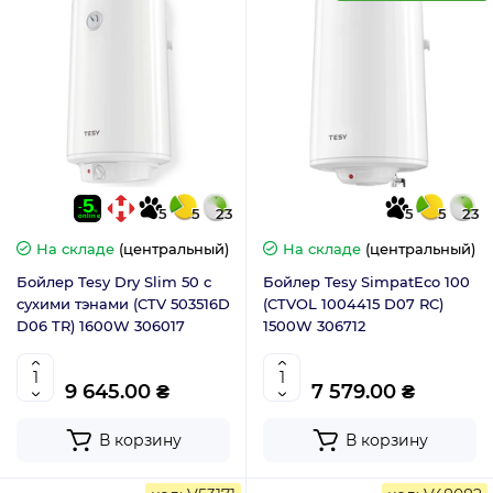
5
5
23
5
5
23
На складе
(центральный)
На складе
(центральный)
Бойлер Tesy Dry Slim 50 с
Бойлер Tesy SimpatEco 100
сухими тэнами (CTV 503516D
(CTVOL 1004415 D07 RC)
D06 TR) 1600W 306017
1500W 306712
9 645.00 ₴
7 579.00 ₴
В корзину
В корзину