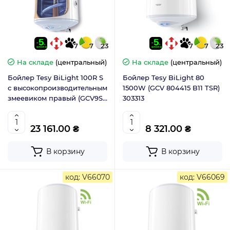
7
7
23
7
7
23
На складе
(центральный)
На складе
(центральный)
Бойлер Tesy BiLight 100R S
Бойлер Tesy BiLight 80
с высокопроизводительным
1500W (GCV 804415 B11 TSR)
змеевиком правый (GCV9S
303313
1004420 B11 TSRP) 303304
23 161.00 ₴
8 321.00 ₴
В корзину
В корзину
код: V66070
код: V66069