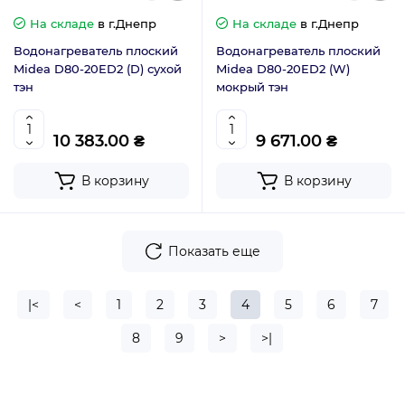
На складе
в г.Днепр
На складе
в г.Днепр
Водонагреватель плоский
Водонагреватель плоский
Midea D80-20ED2 (D) сухой
Midea D80-20ED2 (W)
тэн
мокрый тэн
10 383.00 ₴
9 671.00 ₴
В корзину
В корзину
Показать еще
|<
<
1
2
3
4
5
6
7
8
9
>
>|