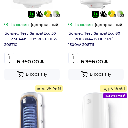
5
5
23
5
5
23
На складе
(центральный)
На складе
(центральный)
Бойлер Tesy SimpatEco 50
Бойлер Tesy SimpatEco 80
(CTV 504415 D07 RC) 1500W
(CTVOL 804415 D07 RC)
306710
1500W 306711
6 360.00 ₴
6 996.00 ₴
В корзину
В корзину
код: V67403
код: V49691
ПОПУЛЯРНЫЙ