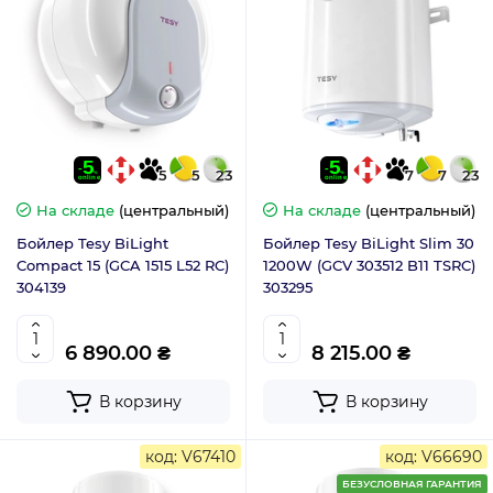
5
5
23
7
7
23
На складе
(центральный)
На складе
(центральный)
Бойлер Tesy BiLight
Бойлер Tesy BiLight Slim 30
Compact 15 (GCA 1515 L52 RC)
1200W (GCV 303512 B11 TSRC)
304139
303295
6 890.00 ₴
8 215.00 ₴
В корзину
В корзину
код: V67410
код: V66690
БЕЗУСЛОВНАЯ ГАРАНТИЯ