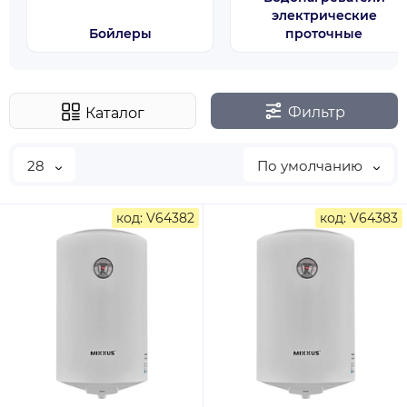
электрические
Бойлеры
проточные
Фильтр
Каталог
28
По умолчанию
код: V64382
код: V64383