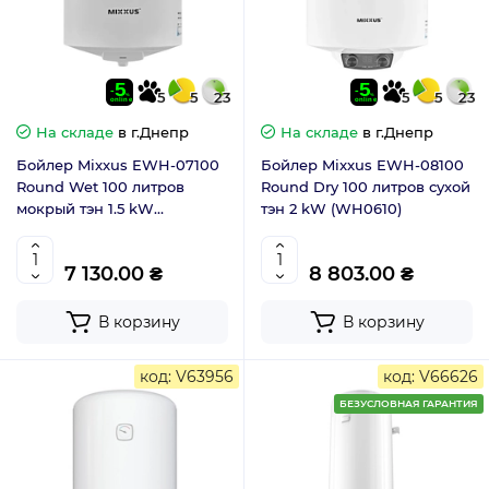
5
5
23
5
5
23
На складе
в г.Днепр
На складе
в г.Днепр
Бойлер Mixxus EWH-07100
Бойлер Mixxus EWH-08100
Round Wet 100 литров
Round Dry 100 литров сухой
мокрый тэн 1.5 kW
тэн 2 kW (WH0610)
(WH0603)
7 130.00 ₴
8 803.00 ₴
В корзину
В корзину
код: V63956
код: V66626
БЕЗУСЛОВНАЯ ГАРАНТИЯ