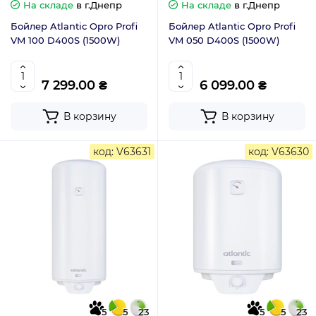
На складе
в г.Днепр
На складе
в г.Днепр
Бойлер Atlantic Opro Profi
Бойлер Atlantic Opro Profi
VM 100 D400S (1500W)
VM 050 D400S (1500W)
7 299.00 ₴
6 099.00 ₴
В корзину
В корзину
код: V63631
код: V63630
5
5
23
5
5
23