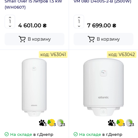
Small Over 15 литров 1.5 kW
VM 080 D400S-2-B (2500W)
(WH0607)
4 601.00 ₴
7 699.00 ₴
В корзину
В корзину
код: V63041
код: V63042
3
3
23
3
3
23
На складе
в г.Днепр
На складе
в г.Днепр