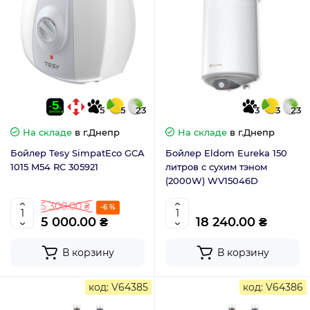
5
5
23
3
3
23
На складе
в г.Днепр
На складе
в г.Днепр
Бойлер Tesy SimpatEco GCA
Бойлер Eldom Eureka 150
1015 M54 RC 305921
литров с сухим тэном
(2000W) WV15046D
5 300.00 ₴
-6 %
5 000.00 ₴
18 240.00 ₴
В корзину
В корзину
код: V64385
код: V64386