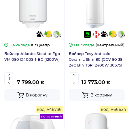
3
3
23
7
7
23
На складе
в г.Днепр
На складе
(центральный)
Бойлер Atlantic Steatite Ego
Бойлер Tesy Anticalc
VM 080 D400S-1-BC (1200W)
Ceramic Slim 80 (GCV 80 38
24C B14 TSR) 2400W 305751
7 799.00 ₴
12 773.00 ₴
В корзину
В корзину
код: V46736
код: V66624
ПОПУЛЯРНЫЙ