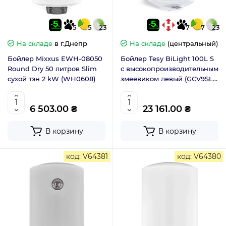
5
5
23
7
7
23
На складе
в г.Днепр
На складе
(центральный)
Бойлер Mixxus EWH-08050
Бойлер Tesy BiLight 100L S
Round Dry 50 литров Slim
с высокопроизводительным
сухой тэн 2 kW (WH0608)
змеевиком левый (GCV9SL
1004420 B12 TSRCP) 306289
6 503.00 ₴
23 161.00 ₴
В корзину
В корзину
код: V64381
код: V64380