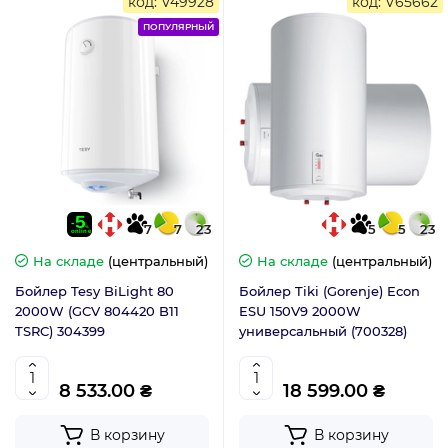
код: V49928
код: V65662
ПОПУЛЯРНЫЙ
7
7
23
5
5
23
На складе
(центральный)
На складе
(центральный)
Бойлер Tesy BiLight 80
Бойлер Tiki (Gorenje) Econ
2000W (GCV 804420 B11
ESU 150V9 2000W
TSRC) 304399
универсальный (700328)
8 533.00 ₴
18 599.00 ₴
В корзину
В корзину