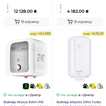
12 128.00 ₴
4 182.00 ₴
В корзину
В корзину
код: V64388
код: V63629
5
5
23
5
5
23
На складе
в г.Днепр
На складе
в г.Днепр
Бойлер Mixxus EWH-1115
Бойлер Atlantic OPro Turbo