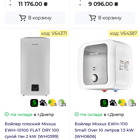
11 176.00 ₴
9 096.00 ₴
В корзину
В корзину
код: V64371
код: V64387
5
5
23
5
5
23
На складе
в г.Днепр
На складе
в г.Днепр
Бойлер плоский Mixxus
Бойлер Mixxus EWH-1110
EWH-10100 FLAT DRY 100
Small Over 10 литров 1.5 kW
сухой тэн 2 kW (WH0599)
(WH0606)