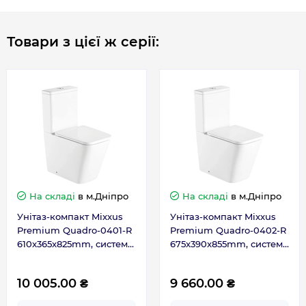
Товари з цієї ж серії:
Габарити, розміри, вага
Висота, мм
140
Довжина, мм
475
Ширина, мм
370
На складі
в м.Дніпро
На складі
в м.Дніпро
Гарантія
Унітаз-компакт Mixxus
Унітаз-компакт Mixxus
Premium Quadro-0401-R
Premium Quadro-0402-R
Гарантія виробника, міс
120
610x365x825mm, система
675x390x855mm, система
змиву RIMLESS (MP6457)
змиву RIMLESS (MP6458)
Контакти сервісного
0-800-301-755; +38 (067)
10 005.00 ₴
9 660.00 ₴
центру
490-06-55