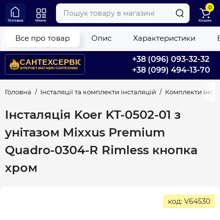
0
Головна
Меню
Кошик
Все про товар
Опис
Характеристики
+38 (096) 093-32-32
+38 (099) 494-13-70
Головна
Інсталяції та комплекти інсталяцій
Комплекти інстал
Інсталяція Koer KT-0502-01 з
унітазом Mixxus Premium
Quadro-0304-R Rimless кнопка
хром
код: V64530