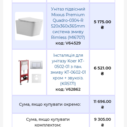
ободу для змиву. Тому не залишається
Країна бренду
Чехія || Німеччина
прихованих, важкодоступних місць, де можуть
Унітаз підвісний
накопичуватися мікроби, бактерії, бруд та
Mixxus Premium
Країна виготовлення
Китай
Quadro-0304-R
відкладення.
5 175.00
520x360x365mm
₴
Безобідковий унітаз набагато легше чистити.
система змиву
Така технологія змиву забезпечує ідеально
Rimless (MI6707)
Гарантія
гігієнічний змив при використанні меншої
код: V64529
кількості води.
Гарантія виробника, міс
Інсталяція для
120
Гарантія на набір інсталяції Koer + Mixxus
унітазу Koer KT-
0502-01 з пан.
6 521.00
змиву KT-0602-01
₴
Гарантія на інсталяцію 10 років
хром + звукоіз.
Гарантія на кераміку 10 років
(KR5171)
код: V62862
11 696.00
Сума, якщо купувати окремо:
₴
Сума, якщо купувати
9 305.00
комплектом:
₴