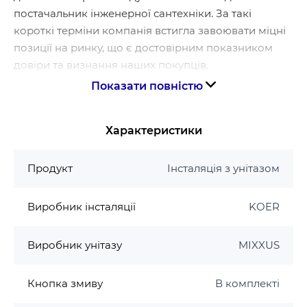
постачальник інженерної сантехніки. За такі
короткі терміни компанія встигла завоювати міцні
позиції на ринку, що є достовірним показником
довіри та визнання наших покупців.
Показати повністю
Постійний аналіз споживчого попиту та
безперервна модернізація виробництва
дозволяють виробнику у повному обсязі
Характеристики
задовольняти ринкові потреби та на постійній
основі розширювати асортимент.
Продукт
Інсталяція з унітазом
Основні переваги продукції Koer:
Виробник інсталяції
KOER
висока якість та екологічність матеріалів
міцність, стійкість до корозійних процесів та
Виробник унітазу
MIXXUS
висока експлуатаційна надійність
зручність монтажу
вся продукція забезпечена гарантією та
Кнопка змиву
В комплекті
адаптована для експлуатації з урахуванням