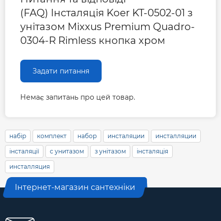
(FAQ) Інсталяція Koer KT-0502-01 з
унітазом Mixxus Premium Quadro-
0304-R Rimless кнопка хром
Задати питання
Немає запитань про цей товар.
набір
комплект
набор
инсталяции
инсталляции
інсталяції
с унитазом
з унітазом
інсталяція
инсталляция
Інтернет-магазин сантехніки