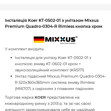
Інсталяція Koer KT-0502-01 з унітазом Mixxus
Premium Quadro-0304-R Rimless кнопка хром
У комплект входить:
Інсталяція для унітазу Koer KT-0502-01 з
кнопкою змиву KT-0602-01 хром +
звукоізоляційний комплект (KR5171)
Унітаз підвісний Mixxus Premium Quadro-0304-
R 520x360x365mm система змиву Rimless
(MI6707) з сидінням з плавним падінням
Торгова марка
KOER
представлена ​​на
міжнародному ринку з 2013 р. та за час своєї
діяльності зарекомендувала себе як надійний