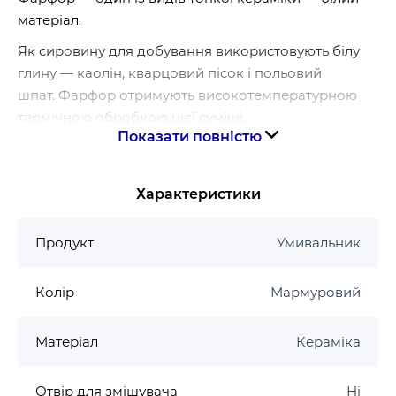
матеріал.
Як сировину для добування використовують білу
глину — каолін, кварцовий пісок і польовий
шпат. Фарфор отримують високотемпературною
термічною обробкою цієї суміші.
Показати повністю
Фарфор має невелику пористість, через що
він непроникний для води, має доволі високу
механічну міцність, термостійкість,
Характеристики
електроізоляційні властивості.
Продукт
Умивальник
Гарантія виробника на умивальник Mixxus
Гарантія 10 років
Колір
Мармуровий
Матеріал
Кераміка
Отвір для змішувача
Ні