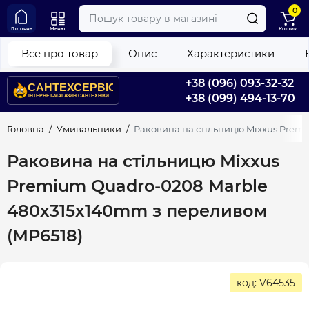
0
Головна
Меню
Кошик
Все про товар
Опис
Характеристики
+38 (096) 093-32-32
+38 (099) 494-13-70
Головна
Умивальники
Раковина на стільницю Mixxus Prem
Раковина на стільницю Mixxus
Premium Quadro-0208 Marble
480х315х140mm з переливом
(MP6518)
код: V64535