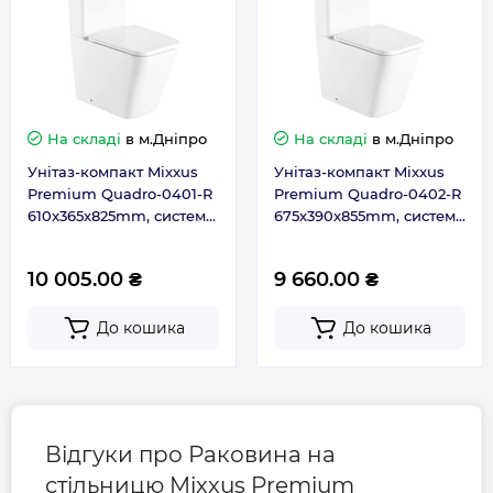
Ширина, мм
315
Гарантія
На складі
в м.Дніпро
На складі
в м.Дніпро
Гарантія виробника, міс
120
Унітаз-компакт Mixxus
Унітаз-компакт Mixxus
Premium Quadro-0401-R
Premium Quadro-0402-R
Контакти сервісного
0-800-301-755; +38 (067)
610x365x825mm, система
675x390x855mm, система
центру
490-06-55
змиву RIMLESS (MP6457)
змиву RIMLESS (MP6458)
10 005.00 ₴
9 660.00 ₴
До кошика
До кошика
Відгуки про Раковина на
стільницю Mixxus Premium