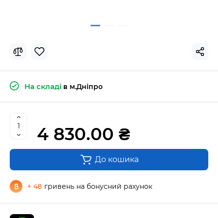
На складі
в м.Дніпро
4 830.00 ₴
До кошика
+ 48
гривень на бонусний рахунок