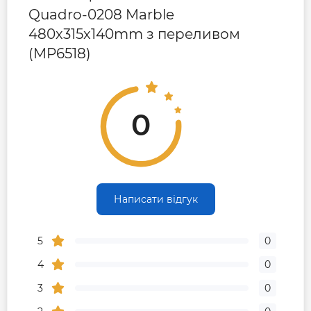
Quadro-0208 Marble
480х315х140mm з переливом
(MP6518)
0
Написати відгук
5
0
4
0
3
0