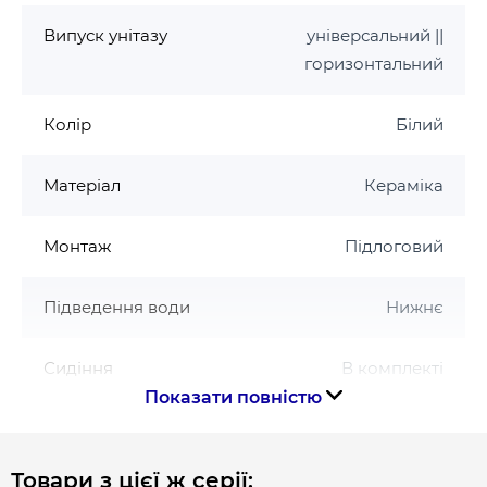
Випуск унітазу
універсальний ||
горизонтальний
Колір
Білий
Матеріал
Кераміка
Монтаж
Підлоговий
Підведення води
Нижнє
Сидіння
В комплекті
Показати повністю
Система змиву
Rimless
Товари з цієї ж серії: