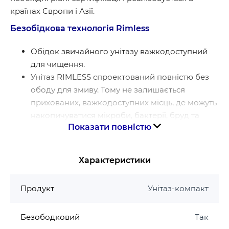
країнах Європи і Азії.
Безобідкова технологія Rimless
Обідок звичайного унітазу важкодоступний
для чищення.
Унітаз RIMLESS спроектований повністю без
ободу для змиву. Тому не залишається
прихованих, важкодоступних місць, де можуть
накопичуватися мікроби, бактерії, бруд та
Показати повністю
відкладення.
Безобідковий унітаз набагато легше чистити.
Така технологія змиву забезпечує ідеально
Характеристики
гігієнічний змив при використанні меншої
кількості води.
Продукт
Унітаз-компакт
Гарантія виробника на унітаз Mixxus
Безободковий
Так
Гарантія на кераміку 10 років