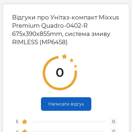
центру
490-06-55
Відгуки про Унітаз-компакт Mixxus
Premium Quadro-0402-R
675x390x855mm, система змиву
RIMLESS (MP6458)
0
Написати відгук
5
0
4
0