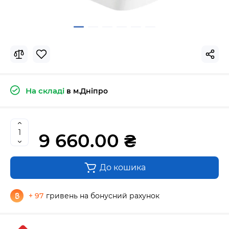
На складі
в м.Дніпро
9 660.00 ₴
До кошика
+ 97
гривень на бонусний рахунок