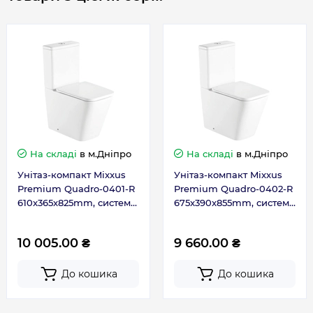
Тип кераміки
Фарфор
Тип сидіння
дюропласт з плавним
падінням
Функція біде
Ні
Країна бренду
Німеччина
На складі
в м.Дніпро
На складі
в м.Дніпро
Унітаз-компакт Mixxus
Унітаз-компакт Mixxus
Країна виготовлення
Китай
Premium Quadro-0401-R
Premium Quadro-0402-R
610x365x825mm, система
675x390x855mm, система
змиву RIMLESS (MP6457)
змиву RIMLESS (MP6458)
Гарантія
10 005.00 ₴
9 660.00 ₴
Гарантія виробника, міс
120
До кошика
До кошика
Контакти сервісного
0-800-301-755; +38 (067)