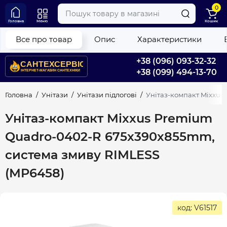
0
Головна
Меню
Кошик
Все про товар
Опис
Характеристики
+38 (096) 093-32-32
+38 (099) 494-13-70
Головна
Унітази
Унітази підлогові
Унітаз-компакт Mixxus
Унітаз-компакт Mixxus Premium
Quadro-0402-R 675x390x855mm,
система змиву RIMLESS
(MP6458)
код: V61517