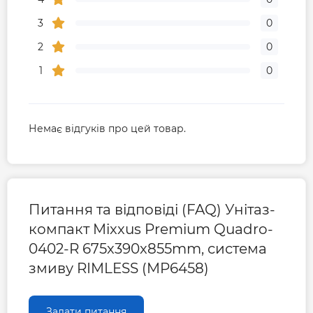
3
0
2
0
1
0
Немає відгуків про цей товар.
Питання та відповіді (FAQ) Унітаз-
компакт Mixxus Premium Quadro-
0402-R 675x390x855mm, система
змиву RIMLESS (MP6458)
Задати питання