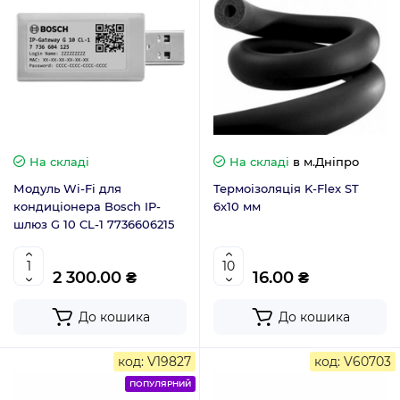
На складі
На складі
в м.Дніпро
Модуль Wi-Fi для
Термоізоляція K-Flex ST
кондиціонера Bosch IP-
6х10 мм
шлюз G 10 CL-1 7736606215
2 300.00 ₴
16.00 ₴
До кошика
До кошика
код: V19827
код: V60703
ПОПУЛЯРНИЙ