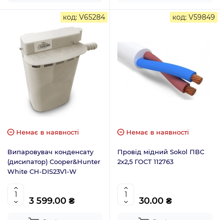
код: V65284
код: V59849
Немає в наявності
Немає в наявності
Випаровувач конденсату
Провід мідний Sokol ПВС
(дисипатор) Cooper&Hunter
2х2,5 ГОСТ 112763
White CH-DIS23V1-W
3 599.00 ₴
30.00 ₴