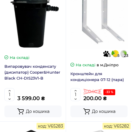
5
5
23
На складі
На складі
в м.Дніпро
Випаровувач конденсату
(дисипатор) Cooper&Hunter
Кронштейн для
Black CH-DIS23V1-B
кондиціонера 07-12 (пара)
300.00 ₴
-33 %
3 599.00 ₴
200.00 ₴
До кошика
До кошика
код: V65283
код: V65282