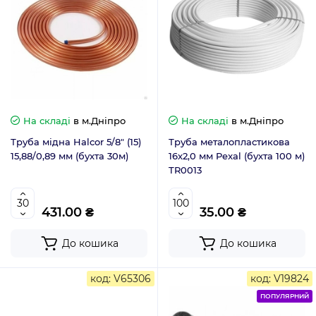
На складі
в м.Дніпро
На складі
в м.Дніпро
Труба мідна Halcor 5/8" (15)
Труба металопластикова
15,88/0,89 мм (бухта 30м)
16х2,0 мм Pexal (бухта 100 м)
TR0013
431.00 ₴
35.00 ₴
До кошика
До кошика
код: V65306
код: V19824
ПОПУЛЯРНИЙ