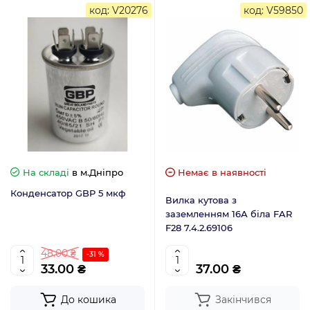
код: V20276
код: V59850
На складі
в м.Дніпро
Немає в наявності
Конденсатор GBP 5 мкф
Вилка кутова з
заземленням 16А біла FAR
F28 7.4.2.69106
48.00 ₴
-31 %
33.00 ₴
37.00 ₴
До кошика
Закінчився