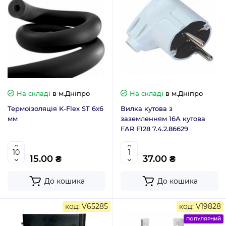
На складі
в м.Дніпро
На складі
в м.Дніпро
Термоізоляція K-Flex ST 6х6
Вилка кутова з
мм
заземленням 16А кутова
FAR F128 7.4.2.86629
15.00 ₴
37.00 ₴
До кошика
До кошика
код: V65285
код: V19828
ПОПУЛЯРНИЙ