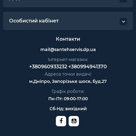
Особистий кабінет
Контакти
mail@santehservis.dp.ua
Інтернет-магазин:
+380960933232
+380994941370
Адреса точки видачі:
м.Дніпро, Запорізьке шосе, буд.27
Графік роботи:
Пн-Пт: 09:00-17:00
Сб-Нд: вихідний