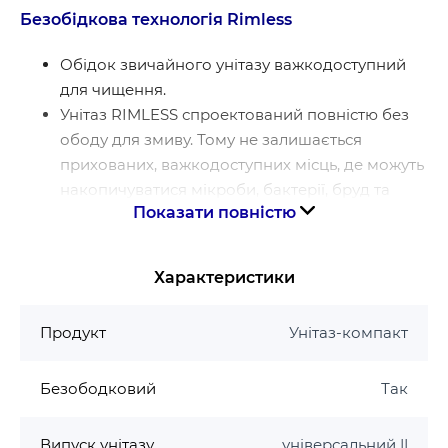
Безобідкова технологія Rimless
Обідок звичайного унітазу важкодоступний
для чищення.
Унітаз RIMLESS спроектований повністю без
ободу для змиву. Тому не залишається
прихованих, важкодоступних місць, де можуть
накопичуватися мікроби, бактерії, бруд та
Показати повністю
відкладення.
Безобідковий унітаз набагато легше чистити.
Така технологія змиву забезпечує ідеально
Характеристики
гігієнічний змив при використанні меншої
кількості води.
Продукт
Унітаз-компакт
Гарантія виробника на унітаз Mixxus
Безободковий
Так
Гарантія на кераміку 10 років
Випуск унітазу
універсальний ||