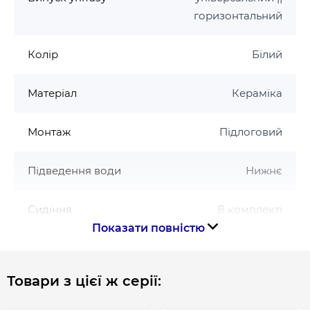
горизонтальний
Колір
Білий
Матеріал
Кераміка
Монтаж
Підлоговий
Підведення води
Нижнє
Сидіння
В комплекті
Показати повністю
Система змиву
Rimless
Товари з цієї ж серії:
Тип кераміки
Фарфор