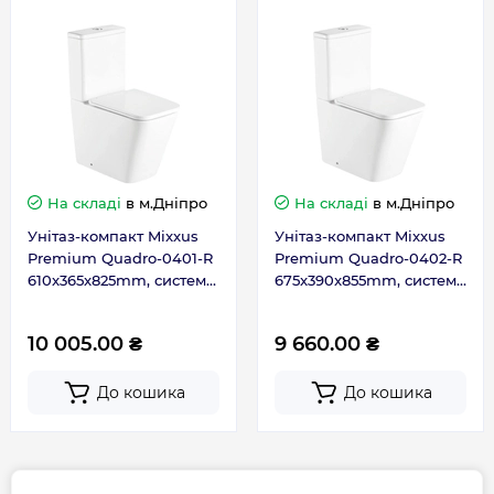
Тип сидіння
дюропласт з плавним
падінням
Функція біде
Ні
Країна бренду
Німеччина
На складі
в м.Дніпро
На складі
в м.Дніпро
Унітаз-компакт Mixxus
Унітаз-компакт Mixxus
Країна виготовлення
Китай
Premium Quadro-0401-R
Premium Quadro-0402-R
610x365x825mm, система
675x390x855mm, система
змиву RIMLESS (MP6457)
змиву RIMLESS (MP6458)
Гарантія
10 005.00 ₴
9 660.00 ₴
Гарантія виробника, міс
120
До кошика
До кошика
Контакти сервісного
0-800-301-755; +38 (067)
центру
490-06-55