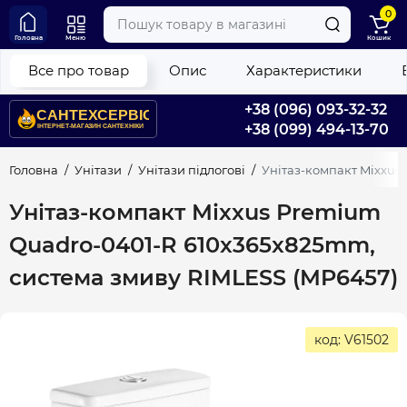
0
Головна
Меню
Кошик
Все про товар
Опис
Характеристики
+38 (096) 093-32-32
+38 (099) 494-13-70
Головна
Унітази
Унітази підлогові
Унітаз-компакт Mixxus
Унітаз-компакт Mixxus Premium
Quadro-0401-R 610x365x825mm,
система змиву RIMLESS (MP6457)
код: V61502