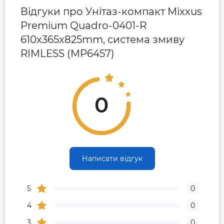
Відгуки про Унітаз-компакт Mixxus
Premium Quadro-0401-R
610x365x825mm, система змиву
RIMLESS (MP6457)
0
Написати відгук
5
0
4
0
3
0