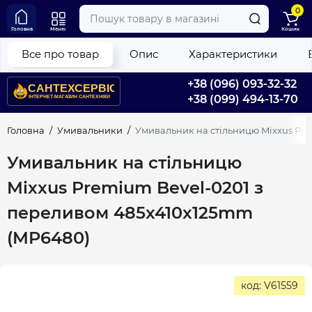
0
Головна
Меню
Кошик
Все про товар
Опис
Характеристики
+38 (096) 093-32-32
+38 (099) 494-13-70
Головна
Умивальники
Умивальник на стільницю Mixxus Pr
Умивальник на стільницю
Mixxus Premium Bevel-0201 з
переливом 485x410x125mm
(MP6480)
код: V61559