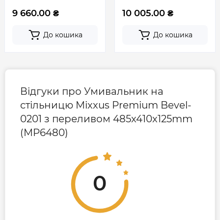
(MP6474)
(MP6473)
Контакти сервісного
0-800-301-755; +38 (067)
9 660.00 ₴
10 005.00 ₴
центру
490-06-55
До кошика
До кошика
Відгуки про Умивальник на
стільницю Mixxus Premium Bevel-
0201 з переливом 485x410x125mm
(MP6480)
0