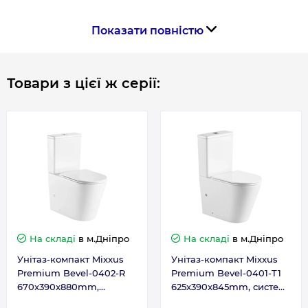
Показати повністю
Країна виготовлення
Китай
Товари з цієї ж серії:
Габарити, розміри, вага
Висота, мм
125
Довжина, мм
485
Ширина, мм
410
На складі
в м.Дніпро
На складі
в м.Дніпро
Гарантія
Унітаз-компакт Mixxus
Унітаз-компакт Mixxus
Premium Bevel-0402-R
Premium Bevel-0401-T1
Гарантія виробника, міс
120
670x390x880mm,
625x390x845mm, система
система змиву RIMLESS
змиву TORNADO 1.0