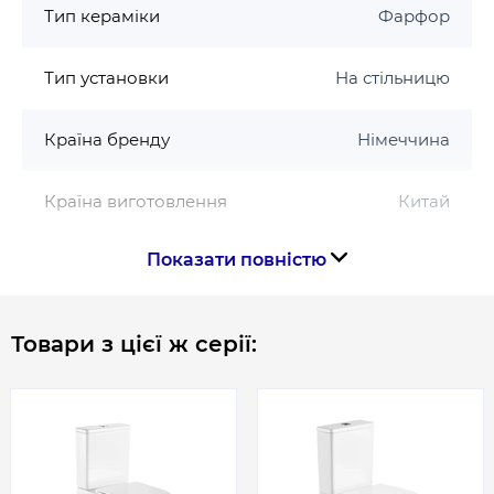
Тип кераміки
Фарфор
Тип установки
На стільницю
Країна бренду
Німеччина
Країна виготовлення
Китай
Показати повністю
Габарити, розміри, вага
Висота, мм
120
Товари з цієї ж серії:
Довжина, мм
510
Ширина, мм
370