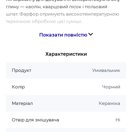
глину — каолін, кварцовий пісок і польовий
шпат. Фарфор отримують високотемпературною
термічною обробкою цієї суміші.
Фарфор має невелику пористість, через що
Показати повністю
він непроникний для води, має доволі високу
механічну міцність, термостійкість,
електроізоляційні властивості.
Характеристики
Гарантія виробника на умивальник Mixxus
Продукт
Умивальник
Гарантія 10 років
Колір
Чорний
Матеріал
Кераміка
Отвір для змішувача
Ні