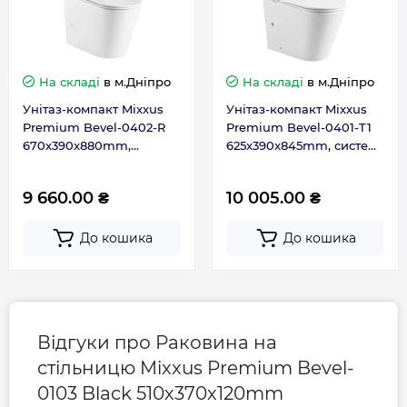
Гарантія
На складі
в м.Дніпро
На складі
в м.Дніпро
Гарантія виробника, міс
120
Унітаз-компакт Mixxus
Унітаз-компакт Mixxus
Premium Bevel-0402-R
Premium Bevel-0401-T1
Контакти сервісного
0-800-301-755; +38 (067)
670x390x880mm,
625x390x845mm, система
центру
490-06-55
система змиву RIMLESS
змиву TORNADO 1.0
(MP6474)
(MP6473)
9 660.00 ₴
10 005.00 ₴
До кошика
До кошика
Відгуки про Раковина на
стільницю Mixxus Premium Bevel-
0103 Black 510х370х120mm