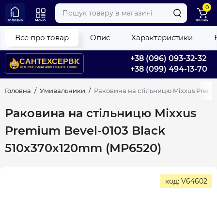
0
Головна
Меню
Кошик
Все про товар
Опис
Характеристики
+38 (096) 093-32-32
+38 (099) 494-13-70
Головна
Умивальники
Раковина на стільницю Mixxus Premi
Раковина на стільницю Mixxus
Premium Bevel-0103 Black
510х370х120mm (MP6520)
код: V64602