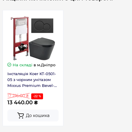
падінням
Функція біде
Ні
Країна бренду
Німеччина
Країна виготовлення
Китай
На складі
в м.Дніпро
Габарити, розміри, вага
Інсталяція Koer KT-0501-
05 з чорним унітазом
Mixxus Premium Bevel-
Висота, мм
365
0301-R Black Rimless
17 216.00 ₴
-22 %
кнопка чорна
13 440.00 ₴
Глибина, мм
515
До кошика
Ширина, мм
355