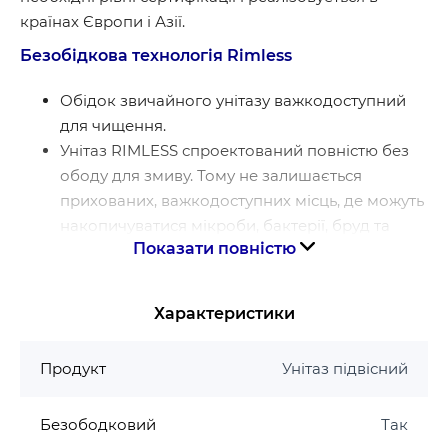
країнах Європи і Азії.
Безобідкова технологія Rimless
Обідок звичайного унітазу важкодоступний
для чищення.
Унітаз RIMLESS спроектований повністю без
ободу для змиву. Тому не залишається
прихованих, важкодоступних місць, де можуть
накопичуватися мікроби, бактерії, бруд та
Показати повністю
відкладення.
Безобідковий унітаз набагато легше чистити.
Така технологія змиву забезпечує ідеально
Характеристики
гігієнічний змив при використанні меншої
кількості води.
Продукт
Унітаз підвісний
Гарантія виробника на унітаз Mixxus
Безободковий
Так
Гарантія на кераміку 10 років