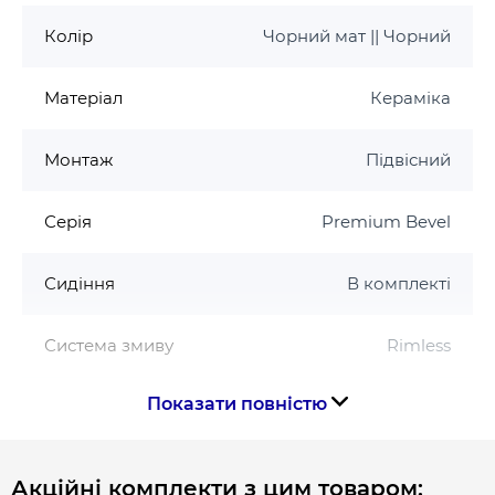
Колір
Чорний мат || Чорний
Матеріал
Кераміка
Монтаж
Підвісний
Серія
Premium Bevel
Сидіння
В комплекті
Система змиву
Rimless
Показати повністю
Тип кераміки
Фарфор
Тип сидіння
дюропласт з плавним
Акційні комплекти з цим товаром: