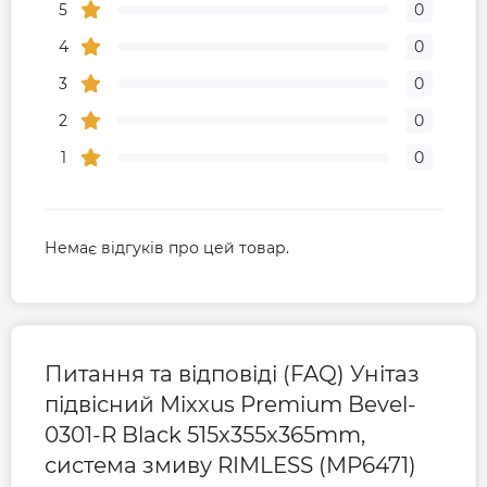
5
0
4
0
3
0
2
0
1
0
Немає відгуків про цей товар.
Питання та відповіді (FAQ) Унітаз
підвісний Mixxus Premium Bevel-
0301-R Black 515x355x365mm,
система змиву RIMLESS (MP6471)