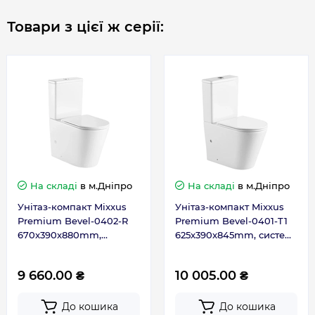
Гарантія
Товари з цієї ж серії:
Гарантія виробника, міс
120
Контакти сервісного
0-800-301-755; +38 (067)
центру
490-06-55
На складі
в м.Дніпро
На складі
в м.Дніпро
Унітаз-компакт Mixxus
Унітаз-компакт Mixxus
Premium Bevel-0402-R
Premium Bevel-0401-T1
670x390x880mm,
625x390x845mm, система
система змиву RIMLESS
змиву TORNADO 1.0
(MP6474)
(MP6473)
9 660.00 ₴
10 005.00 ₴
До кошика
До кошика