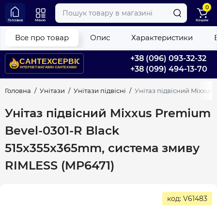
0
Головна
Меню
Кошик
Все про товар
Опис
Характеристики
+38 (096) 093-32-32
+38 (099) 494-13-70
Головна
Унітази
Унітази підвісні
Унітаз підвісний Mixxus
Унітаз підвісний Mixxus Premium
Bevel-0301-R Black
515x355x365mm, система змиву
RIMLESS (MP6471)
код: V61483