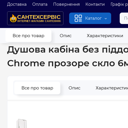
Доставка
Оплата
Повернення
Контакти
Графік 
Каталог
Головна
Душові кабіни і гідробокси
Душові кабіни
Душо
Все про товар
Опис
Характеристики
Душова кабіна без піддо
Chrome прозоре скло 6м
Все про товар
Опис
Характеристи