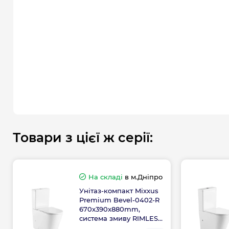
Товари з цієї ж серії:
На складі
в м.Дніпро
Унітаз-компакт Mixxus
Premium Bevel-0402-R
670x390x880mm,
система змиву RIMLESS
(MP6474)