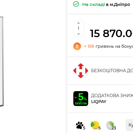
На складі
в м.Дніпро
15 870.0
+ 159
гривень на бону
БЕЗКОШТОВНА ДО
ДОДАТКОВА ЗНИ
LIQPAY
К
5
5
23