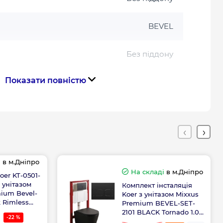
BEVEL
Без піддону
Показати повністю
6
Прямокутна
Німеччина
і
в м.Дніпро
ння
Китай
На складі
в м.Дніпро
oer KT-0501-
 унітазом
Комплект інсталяція
ium Bevel-
Koer з унітазом Mixxus
Габарити, розміри, вага
k Rimless
Premium BEVEL-SET-
на
2101 BLACK Tornado 1.0
-22 %
кнопка чорна мат