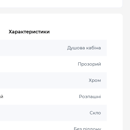
Характеристики
Душова кабіна
Прозорий
Хром
ей
Розпашні
Скло
Без піддону