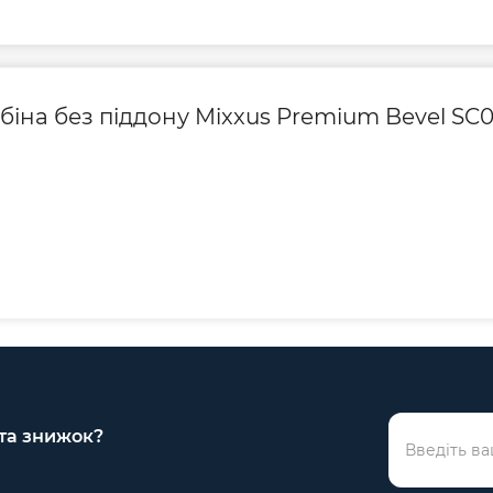
абіна без піддону Mixxus Premium Bevel SC
 та знижок?