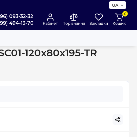
UA
0
096) 093-32-32
099) 494-13-70
Кабінет
Порівняння
Закладки
Кошик
Chrome прозоре скло 6мм (MI6871)
SC01-120x80x195-TR