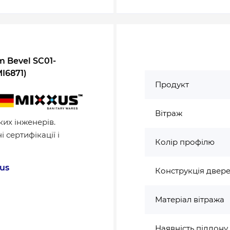
 Bevel SC01-
I6871)
Продукт
Вітраж
их інженерів.
 сертифікації і
Колір профілю
us
Конструкція двер
Матеріал вітража
Наявність піддону