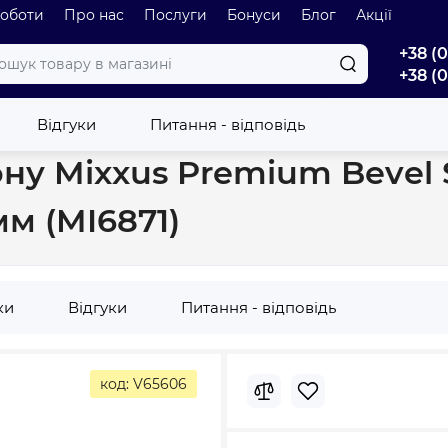
роботи
Про нас
Послуги
Бонуси
Блог
Акції
+38 (
+38 (
ва кабіна без піддону Mixxus Premium Bevel SC01-120x80x195-TR 
Відгуки
Питання - відповідь
ну Mixxus Premium Bevel 
м (MI6871)
ки
Відгуки
Питання - відповідь
код: V65606