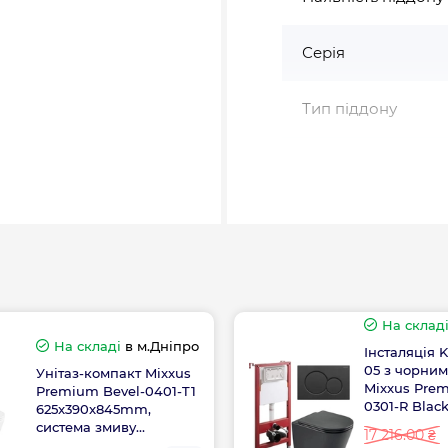
Серія
Тип піддону
Товщина скла, мм
Форма
Країна бренду
На склад
Країна виготовле
На складі
в м.Дніпро
Інсталяція K
05 з чорним
Унітаз-компакт Mixxus
Mixxus Prem
Premium Bevel-0401-T1
0301-R Blac
625x390x845mm,
кнопка чор
система змиву
17 216.00 ₴
TORNADO 1.0 (MP6473)