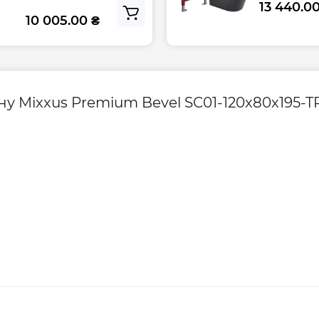
13 440.0
Висота, см
10 005.00 ₴
Довжина, см
Ширина, см
ну Mixxus Premium Bevel SC01-120x80x195-
Габарити
Гарантія виробник
Гарантія на компле
Контакти сервісно