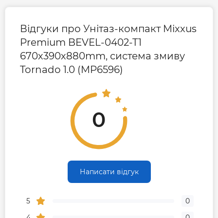
Гарантія
Відгуки про Унітаз-компакт Mixxus
Premium BEVEL-0402-T1
Гарантія виробника, міс
120
670х390х880mm, система змиву
Tornado 1.0 (MP6596)
Контакти сервісного
0-800-301-755; +38 (067)
центру
490-06-55
0
Написати відгук
5
0
4
0