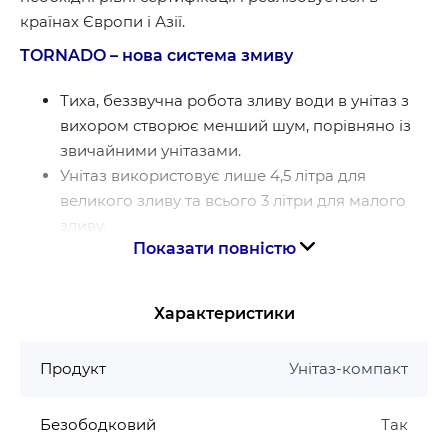
країнах Європи і Азії.
TORNADO – нова система змиву
Тиха, беззвучна робота зливу води в унітаз з
вихором створює менший шум, порівняно із
звичайними унітазами.
Унітаз використовує лише 4,5 літра для
великого зливу та всього 3 літри для малого
зливу.
Показати повністю
Унікальний дизайн змиву. У чаші конічної
форми створюється потужне завихрення води,
що ефективно видаляє забруднення.
Характеристики
Відсутність бризок. Контрольоване
завихрення води запобігає розбризкуванню
Продукт
Унітаз-компакт
та забезпечує очищення майже всієї
внутрішньої поверхні.
Безободковий
Так
Чаша не має обідка, а також прихованих