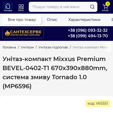
0
Головна
Меню
Кошик
Все про товар
Опис
Характеристики
+38 (096) 093-32-32
+38 (099) 494-13-70
Головна
Унітази
Унітази підлогові
Унітаз-компакт Mixxus
Унітаз-компакт Mixxus Premium
BEVEL-0402-T1 670х390х880mm,
система змиву Tornado 1.0
(MP6596)
код: V65551