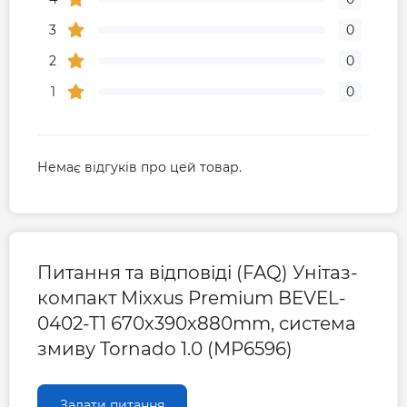
3
0
2
0
1
0
Немає відгуків про цей товар.
Питання та відповіді (FAQ) Унітаз-
компакт Mixxus Premium BEVEL-
0402-T1 670х390х880mm, система
змиву Tornado 1.0 (MP6596)
Задати питання