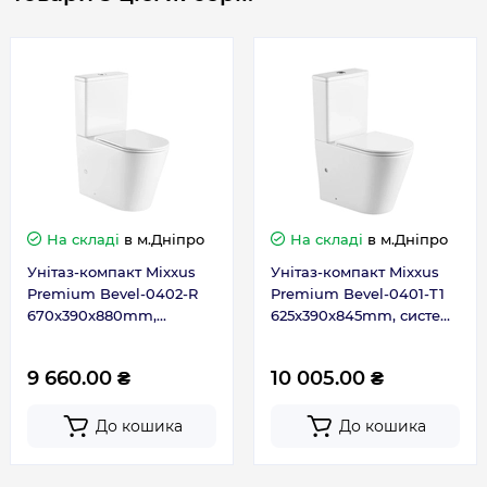
падінням
Функція біде
Ні
Країна бренду
Німеччина
Країна виготовлення
Китай
На складі
в м.Дніпро
На складі
в м.Дніпро
Габарити, розміри, вага
Унітаз-компакт Mixxus
Унітаз-компакт Mixxus
Premium Bevel-0402-R
Premium Bevel-0401-T1
670x390x880mm,
625x390x845mm, система
Висота, мм
880
система змиву RIMLESS
змиву TORNADO 1.0
(MP6474)
(MP6473)
9 660.00 ₴
10 005.00 ₴
Довжина, мм
670
До кошика
До кошика
Ширина, мм
390