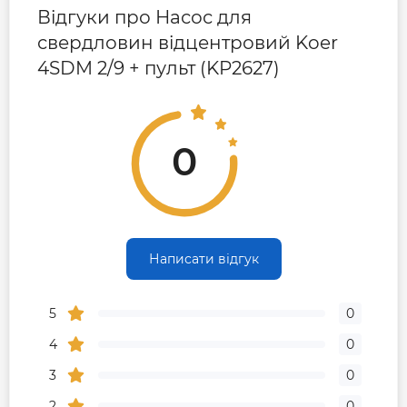
Відгуки про Насос для
свердловин відцентровий Koer
4SDM 2/9 + пульт (KP2627)
0
Написати відгук
5
0
4
0
3
0
2
0