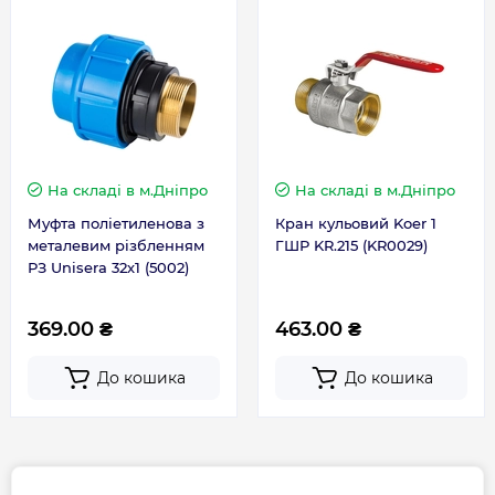
Гарантія
Гарантія виробника, міс
36
На складі
в м.Дніпро
На складі
в м.Дніпро
Контакти сервісного
+38 (096) 072-10-
Муфта поліетиленова з
Кран кульовий Koer 1
центру
00
металевим різбленням
ГШР KR.215 (KR0029)
РЗ Unisera 32х1 (5002)
369.00 ₴
463.00 ₴
До кошика
До кошика