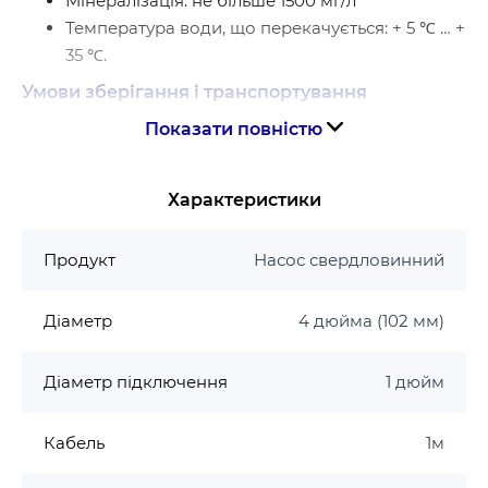
Мінералізація: не більше 1500 мг/л
Температура води, що перекачується: + 5 ℃ … +
35 ℃.
Умови зберігання і транспортування
Показати повністю
Вологість навколишнього повітря: <90%
Температура навколишнього повітря: + 4 ℃ …
+ 40 ℃
Характеристики
Особливості відцентрових насосів
Продукт
Насос свердловинний
Послідовно розташовані робочі колеса в камері
з полімерних з’єднань. Відцентрове робоче колесо
Діаметр
4 дюйма (102 мм)
при обертанні створює розрідження, відкидаючи
воду від центру до стінок корпусу камери, куди
Діаметр підключення
1 дюйм
спрямовується новий потік води, виштовхуючи
попередній на наступне робоче колесо. Кожне
Кабель
1м
наступне робоче колесо отримує потік під тиском
попереднього і пропорційно збільшує тиск. Таким