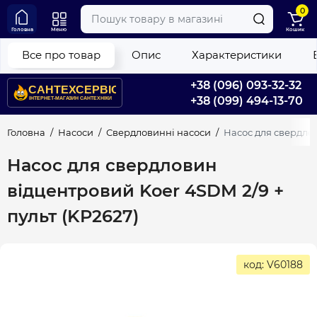
0
Головна
Меню
Кошик
Все про товар
Опис
Характеристики
+38 (096) 093-32-32
+38 (099) 494-13-70
Головна
Насоси
Свердловинні насоси
Насос для свердлов
Насос для свердловин
відцентровий Koer 4SDM 2/9 +
пульт (KP2627)
код: V60188