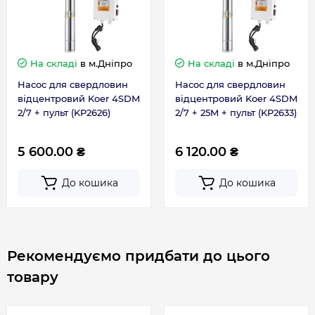
годину з інтервалом 3 хв.
Потужність, кВт
0.37
Насосна частина
На складі
в м.Дніпро
На складі
в м.Дніпро
Напірний патрубок: латунь.
Пульт
В комлекті
Корпус насосної камери: нержавіюча сталь.
Насос для свердловин
Насос для свердловин
відцентровий Koer 4SDM
відцентровий Koer 4SDM
Робочі колеса: технополімери полікарбонат і
Тип
Відцентровий
2/7 + пульт (KP2626)
2/7 + 25M + пульт (KP2633)
поліфеніленоксид (Noryl, Lexan) з додатковим
захистом гідравлічної частини.
Країна бренду
Чехія
5 600.00 ₴
6 120.00 ₴
Вал двигуна: нержавіюча сталь AISI 304
Гарантія виробника на свердловинний насос
До кошика
До кошика
Країна виготовлення
Чехія
Koer
Габарити, розміри, вага
Гарантія 3 роки
Рекомендуємо придбати до цього
Вага брутто, кг
12.5
товару
Габарити з уп. (ВхШхГ), мм
1050x110x180