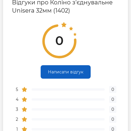
Відгуки про Коліно з'єднувальне
поліетиленових труб.
Unisera 32мм (1402)
Основні характеристики коліна поліетиленового
Unisera 1402:
Бренд: Unisera
0
Діаметр: 32 мм
Матеріал: Поліетилен
Робоче середовище: Холодна вода
Тип фітингу: Коліно з'єднувальне
Країна-виробник: Туреччина
Написати відгук
5
0
4
0
3
0
2
0
1
0