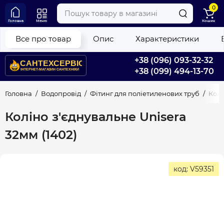
0
Головна
Меню
Кошик
Все про товар
Опис
Характеристики
+38 (096) 093-32-32
+38 (099) 494-13-70
Головна
Водопровід
Фітинг для поліетиленових труб
Колі
Коліно з'єднувальне Unisera
32мм (1402)
код: V59351