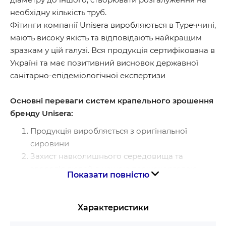
необхідну кількість труб.
Фітинги компанії Unisera виробляються в Туреччині,
мають високу якість та відповідають найкращим
зразкам у цій галузі. Вся продукція сертифікована в
Україні та має позитивний висновок державної
санітарно-епідеміологічної експертизи
Основні переваги систем крапельного зрошення
бренду Unisera:
Продукція виробляється з оригінальної
сировини
Захист навколишнього середовища та
здоров'я людей є нашою першочерговою
Показати повністю
політикою, вся наша продукція виробляється
з оригінальної сировини,
На продукцію Unisera надається гарантія 10
Характеристики
років