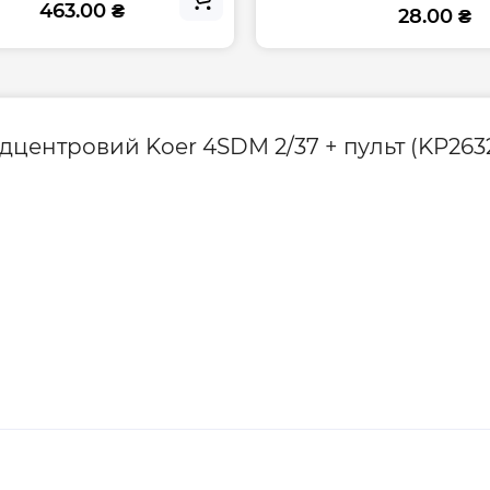
463.00 ₴
28.00 ₴
Вага брутто, кг
Габарити з уп. (Вх
ь.
дцентровий Koer 4SDM 2/37 + пульт (KP263
ат і
ковим захистом
Гарантія виробник
сос Koer
Контакти сервісно