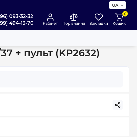
UA
0
096) 093-32-32
099) 494-13-70
Кабінет
Порівняння
Закладки
Кошик
7 + пульт (KP2632)