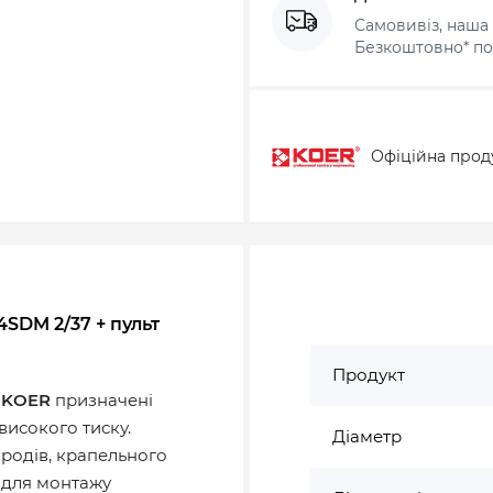
Самовивіз, наша 
Безкоштовно* по 
Офіційна прод
SDM 2/37 + пульт
Продукт
 KOER
призначенi
високого тиску.
Діаметр
ородів, крапельного
 для монтажу