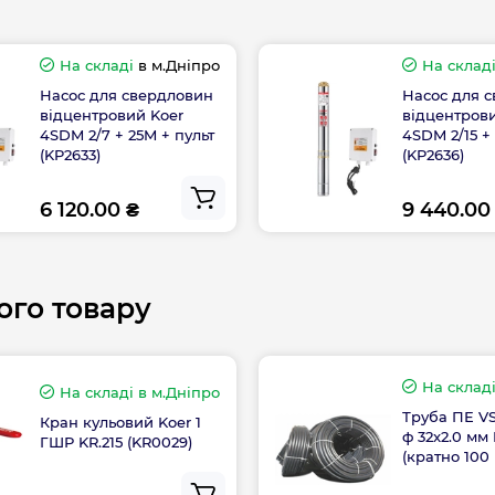
и, виштовхуючи
Напір, м
е наступне робоче
о і пропорційно
На складі
в м.Дніпро
На склад
Обмотка
чих коліс – тим вище
Насос для свердловин
Насос для 
відцентровий Koer
відцентров
Потужність, кВт
4SDM 2/7 + 25M + пульт
4SDM 2/15 +
(KP2633)
(KP2636)
Пульт
пу з вбудованим
6 120.00 ₴
9 440.00
гуна від
Тип
ором.
ого товару
 155 ℃.
Країна бренду
 / AISI 304
Країна виготовле
На склад
На складі
в м.Дніпро
Труба ПЕ VS
Кран кульовий Koer 1
ф 32x2.0 мм
ГШР KR.215 (KR0029)
(кратно 100 
ів у годину з