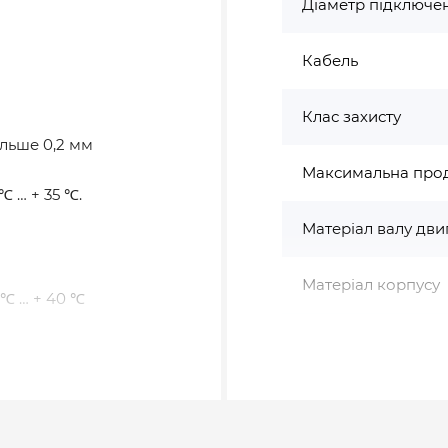
Діаметр підключе
Кабель
Клас захисту
ільше 0,2 мм
Максимальна проду
℃ … + 35 ℃.
Матеріал валу дви
Матеріал корпусу
 ℃ … + 40 ℃
Матеріал напірног
рі з полімерних
Матеріал робочих 
ртанні створює
тінок корпусу