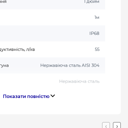
ння
1 дюйм
1м
IP68
ктивність, л/хв
55
гуна
Нержавіюча сталь AISI 304
Нержавіюча сталь
Показати повністю
о патрубка
Латунь
коліс
Технополімер