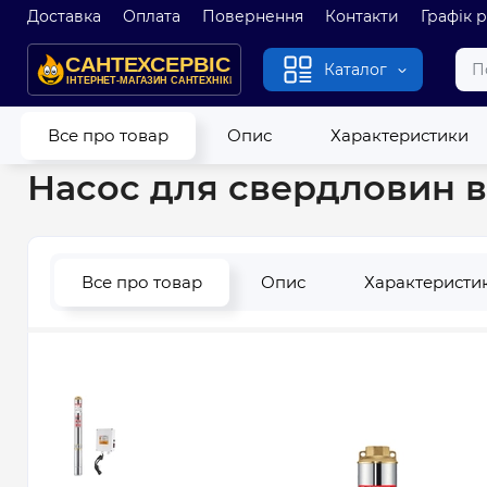
Доставка
Оплата
Повернення
Контакти
Графік 
Каталог
Головна
Насоси
Свердловинні насоси
Насос для свердл
Все про товар
Опис
Характеристики
Насос для свердловин в
Все про товар
Опис
Характеристи