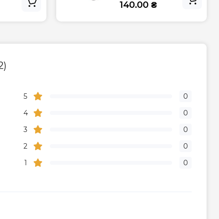
140.00 ₴
35.4
ШхГ), мм
2000x110x200
2)
Гарантія
5
0
а, міс
36
4
0
го центру
+38 (096) 072-10-00
3
0
2
0
1
0