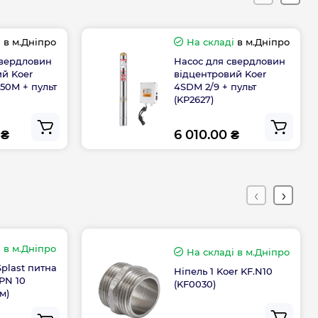
262
і
в м.Дніпро
На складі
в м.Дніпро
Мідь
свердловин
Насос для свердловин
ий Koer
відцентровий Koer
2.2
 50M + пульт
4SDM 2/9 + пульт
(KP2627)
В комлекті
 ₴
6 010.00 ₴
Відцентровий
Чехія
ння
Чехія
і
в м.Дніпро
На складі
в м.Дніпро
plast питна
Ніпель 1 Koer KF.N10
 PN 10
(KF0030)
Габарити, розміри, вага
м)