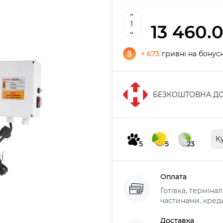
13 460.
+ 673
гривні на бонус
БЕЗКОШТОВНА ДО
К
5
5
23
Оплата
Готівка, терміна
частинами, креди
Доставка