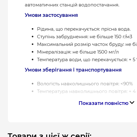
автоматичних станцій водопостачання.
Умови застосування
Рідина, що перекачується: прісна вода.
Ступінь забруднення: не більше 150 г/м3
Максимальний розмір часток бруду: не б
Мінералізація: не більше 1500 мг/л
Температура води, що перекачується: + 5 
Умови зберігання і транспортування
Вологість навколишнього повітря: <90%
Температура навколишнього повітря: + 4
Особливості відцентрових насосів
Показати повністю
Послідовно розташовані робочі колеса в каме
з’єднань. Відцентрове робоче колесо при обе
розрідження, відкидаючи воду від центру до с
Товари з цієї ж серії: