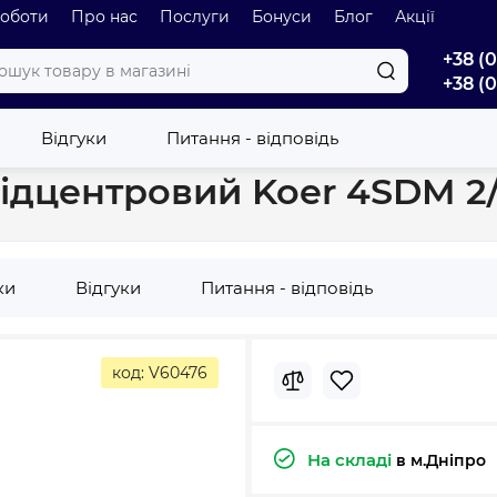
роботи
Про нас
Послуги
Бонуси
Блог
Акції
+38 (
+38 (
овин відцентровий Koer 4SDM 2/37 + пульт (KP2632)
Відгуки
Питання - відповідь
ідцентровий Koer 4SDM 2/3
ки
Відгуки
Питання - відповідь
код: V60476
На складі
в м.Дніпро