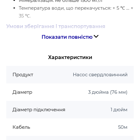
Мінералізація: не більше 1500 мг/л
Температура води, що перекачується: + 5 ℃ … +
35 ℃.
Умови зберігання і транспортування
Показати повністю
Вологість навколишнього повітря: <90%
Температура навколишнього повітря: + 4 ℃ …
+ 40 ℃
Характеристики
Особливості відцентрових насосів
Продукт
Насос свердловинний
Послідовно розташовані робочі колеса в камері
з полімерних з’єднань. Відцентрове робоче колесо
Діаметр
3 дюйма (76 мм)
при обертанні створює розрідження, відкидаючи
воду від центру до стінок корпусу камери, куди
Діаметр підключення
1 дюйм
спрямовується новий потік води, виштовхуючи
попередній на наступне робоче колесо. Кожне
Кабель
50м
наступне робоче колесо отримує потік під тиском
попереднього і пропорційно збільшує тиск. Таким