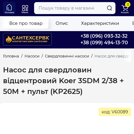
0
Головна
Меню
Кошик
Все про товар
Опис
Характеристики
+38 (096) 093-32-32
+38 (099) 494-13-70
Головна
Насоси
Свердловинні насоси
Насос для свердлов
Насос для свердловин
відцентровий Koer 3SDM 2/38 +
50M + пульт (KP2625)
код: V60089