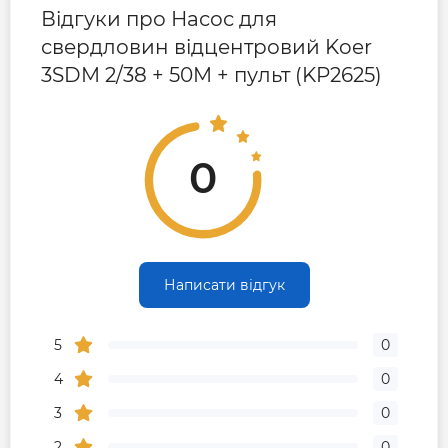
Відгуки про Насос для
свердловин відцентровий Koer
3SDM 2/38 + 50M + пульт (KP2625)
0
Написати відгук
5
0
4
0
3
0
2
0