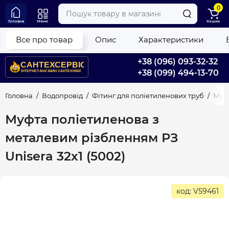
0
Головна
Меню
Кошик
Все про товар
Опис
Характеристики
+38 (096) 093-32-32
+38 (099) 494-13-70
Головна
Водопровід
Фітинг для поліетиленових труб
Муфт
Муфта поліетиленова з
металевим різбленням РЗ
Unisera 32х1 (5002)
код: V59461