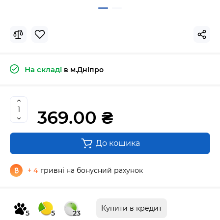
На складі
в м.Дніпро
369.00 ₴
До кошика
+ 4
гривні на бонусний рахунок
Купити в кредит
5
5
23