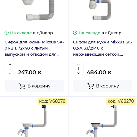
На складе
в г.Днепр
На складе
в г.Днепр
Сифон для кухни Mixxus SK-
Сифон для кухни Mixxus SK-
01-B 1.1/2x40 с литым
02-A 3.1/2x40 с
выпуском и отводом для
нержавеющей сеткой,
стиральной машины
гибким прямоугольным
(MI8191)
переливом (MI8194)
247.00 ₴
484.00 ₴
В корзину
В корзину
код: V68278
код: V68270