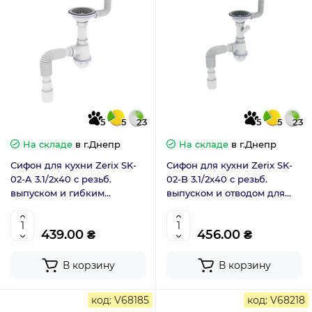
5
5
23
5
5
23
На складе
в г.Днепр
На складе
в г.Днепр
Сифон для кухни Zerix SK-
Сифон для кухни Zerix SK-
02-A 3.1/2x40 с резьб.
02-B 3.1/2x40 с резьб.
выпуском и гибким
выпуском и отводом для
прямоугольным переливом
стиральной машины
(ZX4952)
(ZX4953)
439.00 ₴
456.00 ₴
В корзину
В корзину
код: V68185
код: V68218