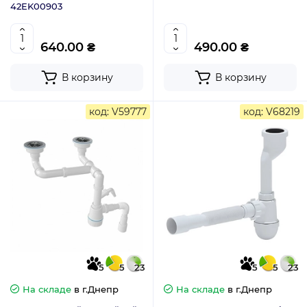
42EK00903
640.00 ₴
490.00 ₴
В корзину
В корзину
код: V59777
код: V68219
5
5
23
5
5
23
На складе
в г.Днепр
На складе
в г.Днепр