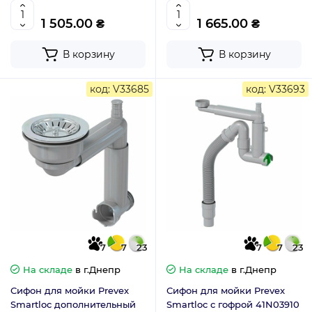
1 505.00 ₴
1 665.00 ₴
В корзину
В корзину
код: V33685
код: V33693
7
7
23
7
7
23
На складе
в г.Днепр
На складе
в г.Днепр
Сифон для мойки Prevex
Сифон для мойки Prevex
Smartloc дополнительный
Smartloc с гофрой 41N03910