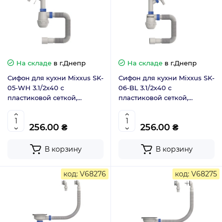
На складе
в г.Днепр
На складе
в г.Днепр
Сифон для кухни Mixxus SK-
Сифон для кухни Mixxus SK-
05-WH 3.1/2x40 с
06-BL 3.1/2x40 с
пластиковой сеткой,
пластиковой сеткой,
отводом для стиральной
отводом для стиральной
машины, гибким прямоуг.
машины, гибким круг.
256.00 ₴
256.00 ₴
переливом (MI8193)
переливом (MI8196)
В корзину
В корзину
код: V68276
код: V68275