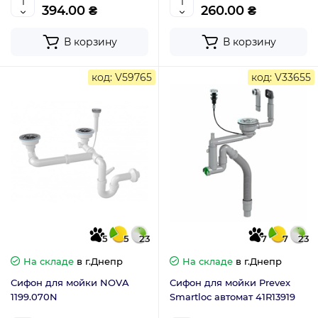
394.00 ₴
260.00 ₴
В корзину
В корзину
код: V59765
код: V33655
5
5
23
7
7
23
На складе
в г.Днепр
На складе
в г.Днепр
Сифон для мойки NOVA
Сифон для мойки Prevex
1199.070N
Smartloc автомат 41R13919