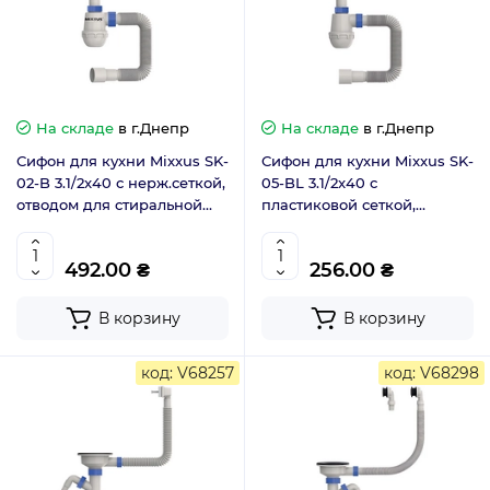
На складе
в г.Днепр
На складе
в г.Днепр
Сифон для кухни Mixxus SK-
Сифон для кухни Mixxus SK-
02-B 3.1/2x40 с нерж.сеткой,
05-BL 3.1/2x40 с
отводом для стиральной
пластиковой сеткой,
машины, гибким прямоуг.
отводом для стиральной
переливом (MI8195)
машины, гибким прямоуг.
492.00 ₴
256.00 ₴
переливом (MI8192)
В корзину
В корзину
код: V68257
код: V68298