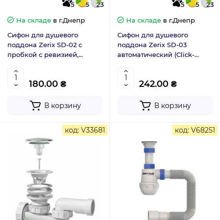
5
5
23
5
5
23
На складе
в г.Днепр
На складе
в г.Днепр
Сифон для душевого
Сифон для душевого
поддона Zerix SD-02 с
поддона Zerix SD-03
пробкой с ревизией,
автоматический (Click-
выпуск 70мм 1.1/2 (ZX4962)
Clack) выпуск 70мм 1.1/2
(ZX5087)
180.00 ₴
242.00 ₴
В корзину
В корзину
код: V33681
код: V68251