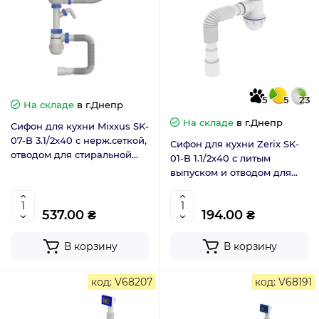
5
5
23
На складе
в г.Днепр
На складе
в г.Днепр
Сифон для кухни Mixxus SK-
07-B 3.1/2x40 с нерж.сеткой,
Сифон для кухни Zerix SK-
отводом для стиральной
01-B 1.1/2x40 с литым
машины, гибким круг.
выпуском и отводом для
переливом (MI8199)
стиральной машины
(ZX4951)
537.00 ₴
194.00 ₴
В корзину
В корзину
код: V68207
код: V68191