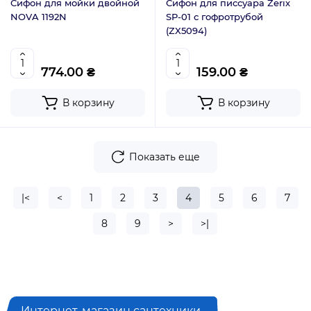
Сифон для мойки двойной
Сифон для писсуара Zerix
NOVA 1192N
SP-01 с гофротрубой
(ZX5094)
774.00 ₴
159.00 ₴
В корзину
В корзину
Показать еще
|<
<
1
2
3
4
5
6
7
8
9
>
>|
Интернет-магазин сантехники