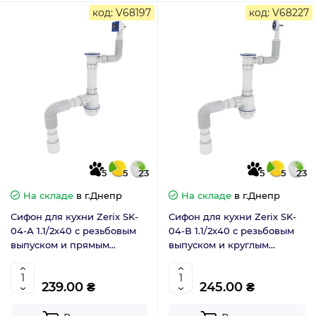
код: V68197
код: V68227
5
5
23
5
5
23
На складе
в г.Днепр
На складе
в г.Днепр
Сифон для кухни Zerix SK-
Сифон для кухни Zerix SK-
04-А 1.1/2x40 с резьбовым
04-В 1.1/2x40 с резьбовым
выпуском и прямым
выпуском и круглым
переливом (ZX5086)
переливом (ZX5085)
239.00 ₴
245.00 ₴