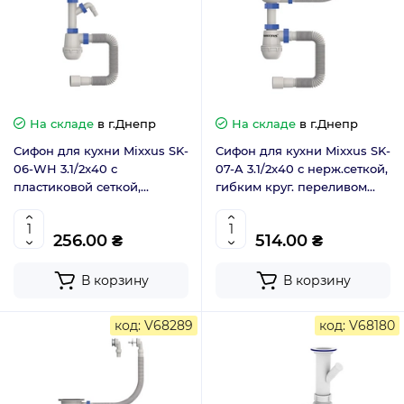
На складе
в г.Днепр
На складе
в г.Днепр
Сифон для кухни Mixxus SK-
Сифон для кухни Mixxus SK-
06-WH 3.1/2x40 с
07-A 3.1/2x40 с нерж.сеткой,
пластиковой сеткой,
гибким круг. переливом
отводом для стиральной
(MI8198)
машины, гибким круг.
256.00 ₴
514.00 ₴
переливом (MI8197)
В корзину
В корзину
код: V68289
код: V68180