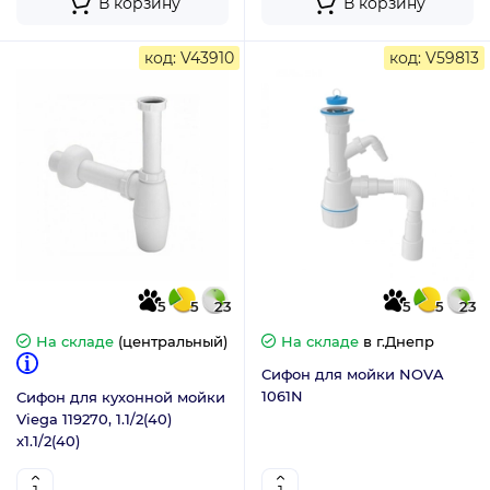
В корзину
В корзину
код: V43910
код: V59813
5
5
23
5
5
23
На складе
(центральный)
На складе
в г.Днепр
Сифон для мойки NOVA
1061N
Сифон для кухонной мойки
Viega 119270, 1.1/2(40)
х1.1/2(40)