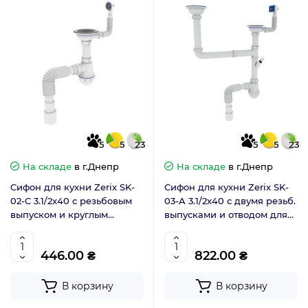
5
5
23
5
5
23
На складе
в г.Днепр
На складе
в г.Днепр
Сифон для кухни Zerix SK-
Сифон для кухни Zerix SK-
02-C 3.1/2x40 с резьбовым
03-A 3.1/2x40 с двумя резьб.
выпуском и круглым
выпусками и отводом для
переливом (ZX4954)
стиральной машины
(ZX4955)
446.00 ₴
822.00 ₴
В корзину
В корзину