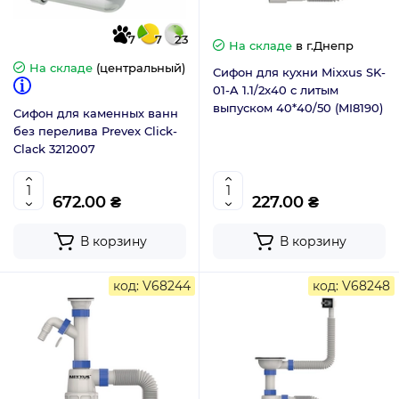
7
7
23
На складе
в г.Днепр
На складе
(центральный)
Сифон для кухни Mixxus SK-
01-A 1.1/2x40 с литым
выпуском 40*40/50 (MI8190)
Сифон для каменных ванн
без перелива Prevex Click-
Clack 3212007
672.00 ₴
227.00 ₴
В корзину
В корзину
код: V68244
код: V68248