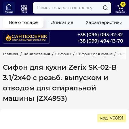
0
Главная
Меню
Корзина
Всё о товаре
Описание
Характеристики
+38 (096) 093-32-32
+38 (099) 494-13-70
Главная
Канализация
Сифоны
Сифоны для кухни
Сифон
Сифон для кухни Zerix SK-02-B
3.1/2x40 с резьб. выпуском и
отводом для стиральной
машины (ZX4953)
код: V68191