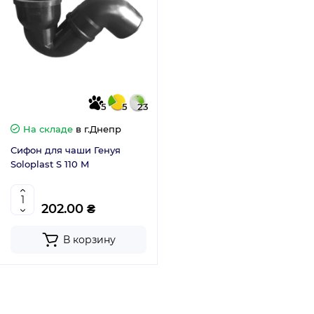
5
5
23
На складе
в г.Днепр
Сифон для чаши Генуя
Soloplast S 110 M
202.00 ₴
В корзину