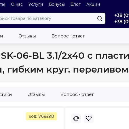
оты
О нас
Услуги
Бонусы
Блог
Акции
+38 (0
+38 (0
ки
Отзывы
Вопрос - ответ
кой, отводом для стиральной машины, гибким круг. переливом (MI
SK-06-BL 3.1/2x40 с пласт
 гибким круг. переливом 
стики
Отзывы
Вопрос - ответ
код: V68298