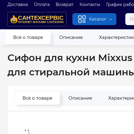
Доставка
Оплата
Возврат
Контакты
График раб
Каталог
Главная
Канализация
Сифоны
Сифоны для кухни
Всё о товаре
Описание
Характеристи
Сифон для кухни Mixxus SK-06-BL 3.1/2x40 с пластиковой сет
Сифон для кухни Mixxus 
для стиральной машины,
Всё о товаре
Описание
Характери