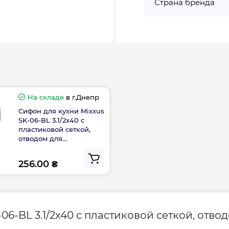
Страна бренда
На складе
в г.Днепр
Сифон для кухни Mixxus
SK-06-BL 3.1/2x40 с
пластиковой сеткой,
отводом для
стиральной машины,
гибким круг. переливом
256.00 ₴
(MI8196)
-06-BL 3.1/2x40 с пластиковой сеткой, от