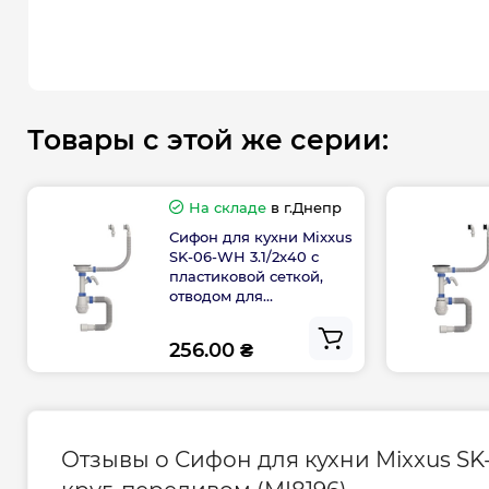
Товары с этой же серии:
На складе
в г.Днепр
Сифон для кухни Mixxus
SK-06-WH 3.1/2x40 с
пластиковой сеткой,
отводом для
стиральной машины,
гибким круг. переливом
256.00 ₴
(MI8197)
Отзывы о Сифон для кухни Mixxus SK