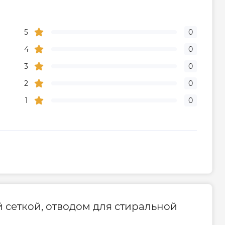
5
0
4
0
3
0
2
0
1
0
й сеткой, отводом для стиральной