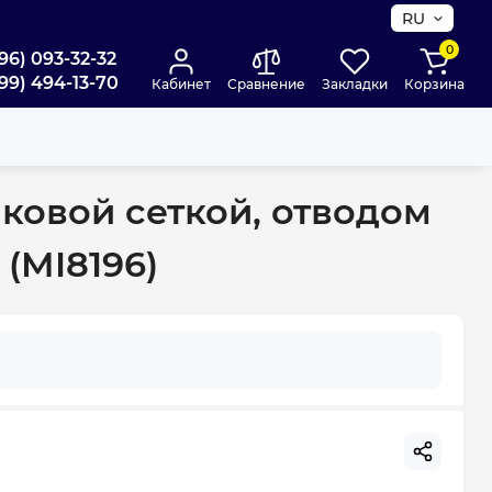
RU
0
96) 093-32-32
99) 494-13-70
Кабинет
Сравнение
Закладки
Корзина
8196)
иковой сеткой, отводом
(MI8196)