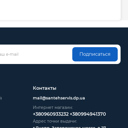
Подписаться
Контакты
mail@santehservis.dp.ua
й
Интернет магазин:
+380960933232
+380994941370
Адрес точки выдачи: