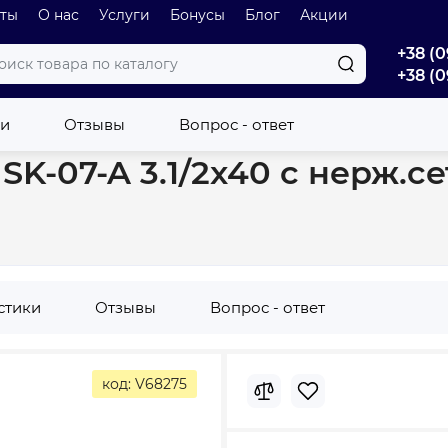
оты
О нас
Услуги
Бонусы
Блог
Акции
+38 (0
+38 (0
он для кухни Mixxus SK-07-A 3.1/2x40 с нерж.сеткой, гибким круг.
ки
Отзывы
Вопрос - ответ
SK-07-A 3.1/2x40 с нерж.се
стики
Отзывы
Вопрос - ответ
код: V68275