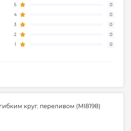
5
0
4
0
3
0
2
0
1
0
 гибким круг. переливом (MI8198)