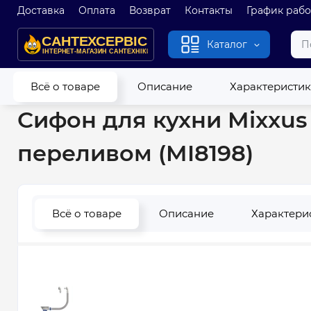
Доставка
Оплата
Возврат
Контакты
График раб
Каталог
Главная
Канализация
Сифоны
Сифоны для кухни
Сиф
Всё о товаре
Описание
Характеристи
Сифон для кухни Mixxus 
переливом (MI8198)
Всё о товаре
Описание
Характери