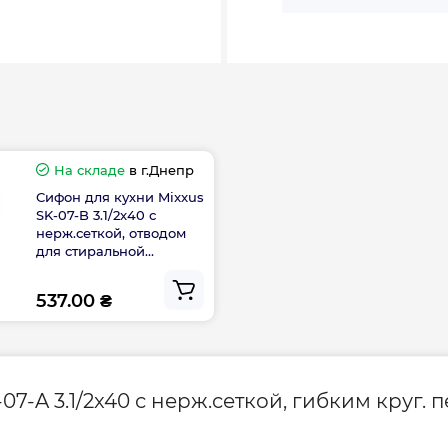
На складе
в г.Днепр
Сифон для кухни Mixxus
SK-07-B 3.1/2x40 с
нерж.сеткой, отводом
для стиральной
машины, гибким круг.
переливом (MI8199)
537.00 ₴
7-A 3.1/2x40 с нерж.сеткой, гибким круг. 