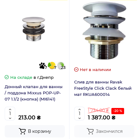
7
7
23
Нет в наличии
На складе
в г.Днепр
Слив для ванны Ravak
Донный клапан для ванны
FreeStyle Click Clack белый
/ поддона Mixxus POP-UP-
мат RKUA600014
07 1.1/2 (кнопка) (MI6141)
1 734.00 ₴
-20 %
213.00 ₴
1 387.00 ₴
В корзину
Закончился