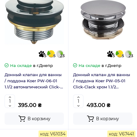
5
5
23
5
5
23
На складе
в г.Днепр
На складе
в г.Днепр
Донный клапан для ванны
Донный клапан для ванны
/ поддона Koer PW-06-01
/ поддона Koer PW-05-01
1.1/2 автоматический Click-
Click-Clack хром 1.1/2
Clack хром (KR5799)
(KR3406)
395.00 ₴
493.00 ₴
В корзину
В корзину
код: V61034
код: V67441