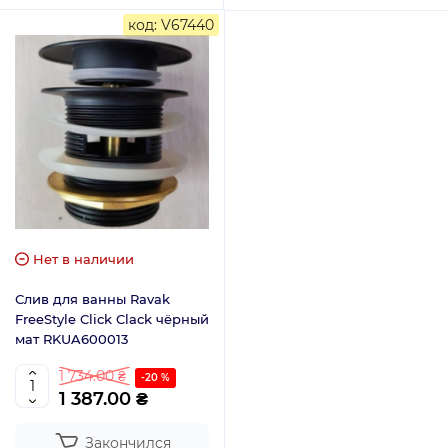
код: V67440
Нет в наличии
Слив для ванны Ravak
FreeStyle Click Clack чёрный
мат RKUA600013
1 734.00 ₴
-20 %
1 387.00 ₴
Закончился