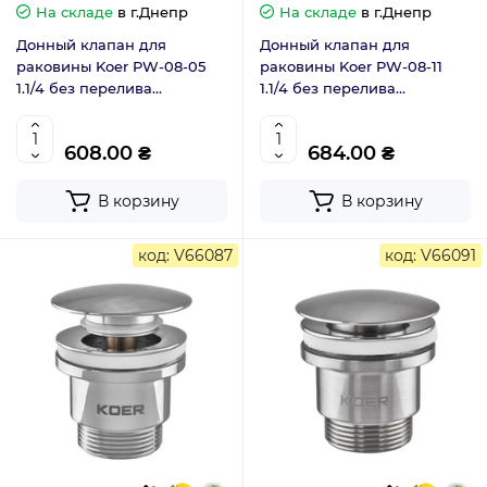
На складе
в г.Днепр
На складе
в г.Днепр
Донный клапан для
Донный клапан для
раковины Koer PW-08-05
раковины Koer PW-08-11
1.1/4 без перелива
1.1/4 без перелива
автоматический Click-Clack
автоматический Click-Clack
чёрный мат (KR5789)
белая керам.накл (KR5788)
608.00 ₴
684.00 ₴
В корзину
В корзину
код: V66087
код: V66091