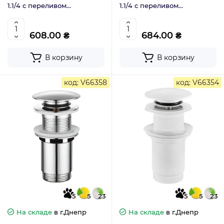
1.1/4 с переливом
1.1/4 с переливом
автоматический Click-Clack
автоматический Click-Clack
чёрный мат (KR5785)
белая керам.накл. (KR5784)
608.00 ₴
684.00 ₴
В корзину
В корзину
код: V66358
код: V66354
5
5
23
5
5
23
На складе
в г.Днепр
На складе
в г.Днепр