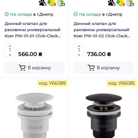
5
5
23
5
5
23
На складе
в г.Днепр
На складе
в г.Днепр
Донный клапан для
Донный клапан для
раковины универсальный
раковины универсальный
Koer PW-01-01 Click-Clack
Koer PW-01-02 Click-Clack
хром 1.1/4 (KR3400)
цвет нерж. сталь 1.1/4
(KR3401)
566.00 ₴
736.00 ₴
В корзину
В корзину
код: V66089
код: V66085