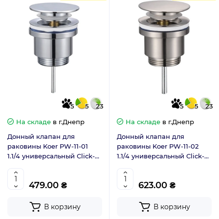
5
5
23
5
5
23
На складе
в г.Днепр
На складе
в г.Днепр
Донный клапан для
Донный клапан для
раковины Koer PW-11-01
раковины Koer PW-11-02
1.1/4 универсальный Click-
1.1/4 универсальный Click-
Clack хром (KR5790)
Clack цвет нерж.сталь
(KR5792)
479.00 ₴
623.00 ₴
В корзину
В корзину