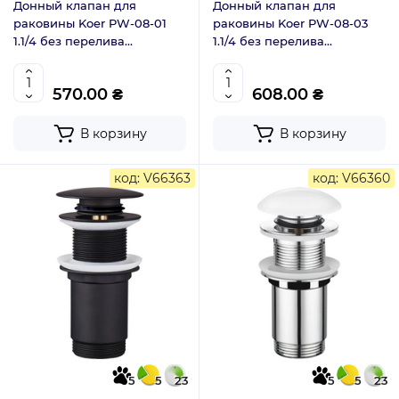
Донный клапан для
Донный клапан для
раковины Koer PW-08-01
раковины Koer PW-08-03
1.1/4 без перелива
1.1/4 без перелива
автоматический Click-Clack
автоматический Click-Clack
хром (KR5786)
белый (KR5787)
570.00 ₴
608.00 ₴
В корзину
В корзину
код: V66363
код: V66360
5
5
23
5
5
23