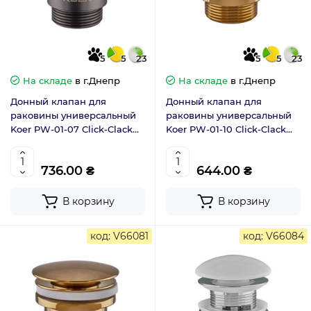
5
5
23
5
5
23
На складе
в г.Днепр
На складе
в г.Днепр
Донный клапан для
Донный клапан для
раковины универсальный
раковины универсальный
Koer PW-01-07 Click-Clack
Koer PW-01-10 Click-Clack
графит 1.1/4 (KR3404)
золото 1.1/4 (KR5193)
736.00 ₴
644.00 ₴
В корзину
В корзину
код: V66081
код: V66084