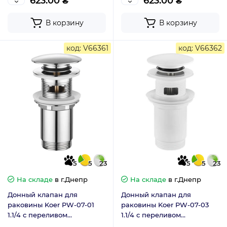
623.00 ₴
623.00 ₴
В корзину
В корзину
код: V66361
код: V66362
5
5
23
5
5
23
На складе
в г.Днепр
На складе
в г.Днепр
Донный клапан для
Донный клапан для
раковины Koer PW-07-01
раковины Koer PW-07-03
1.1/4 с переливом
1.1/4 с переливом
автоматический Click-Clack
автоматический Click-Clack