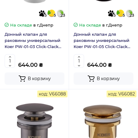
5
5
23
5
5
23
На складе
в г.Днепр
На складе
в г.Днепр
Донный клапан для
Донный клапан для
раковины универсальный
раковины универсальный
Koer PW-01-03 Click-Clack
Koer PW-01-05 Click-Clack
белый 1.1/4 (KR3402)
черный 1.1/4 (KR3403)
644.00 ₴
644.00 ₴
В корзину
В корзину
код: V66088
код: V66082