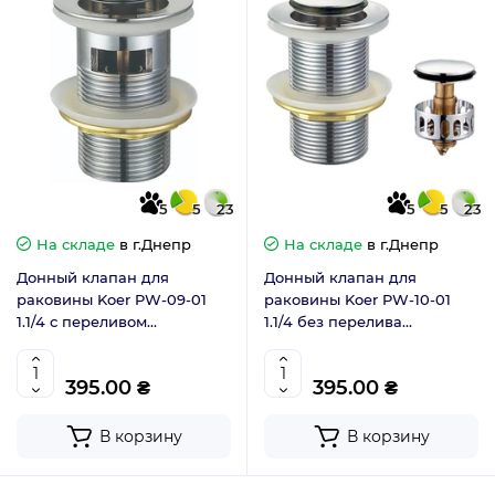
5
5
23
5
5
23
На складе
в г.Днепр
На складе
в г.Днепр
Донный клапан для
Донный клапан для
раковины Koer PW-09-01
раковины Koer PW-10-01
1.1/4 с переливом
1.1/4 без перелива
автоматический Click-Clack
автоматический Click-Clack
хром (KR5796)
хром (KR5797)
395.00 ₴
395.00 ₴
В корзину
В корзину