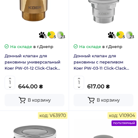
5
5
23
5
5
23
На складе
в г.Днепр
На складе
в г.Днепр
Донный клапан для
Донный клапан для
раковины универсальный
раковины с переливом
Koer PW-01-12 Click-Clack
Koer PW-03-11 Click-Clack
золото мат 1.1/4 (KR5194)
(белая керамическая
накладка) 1.1/4 (KR3397)
644.00 ₴
617.00 ₴
В корзину
В корзину
код: V63970
код: V10904
ПОПУЛЯРНЫЙ