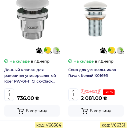
5
5
23
3
3
23
На складе
в г.Днепр
На складе
в г.Днепр
Донный клапан для
Слив для умывальников
раковины универсальный
Ravak белый X01695
Koer PW-01-11 Click-Clack
(белая керамическая
2 601.00 ₴
накладка) 1.1/4 (KR3405)
-20 %
736.00 ₴
2 081.00 ₴
В корзину
В корзину
код: V66364
код: V66351