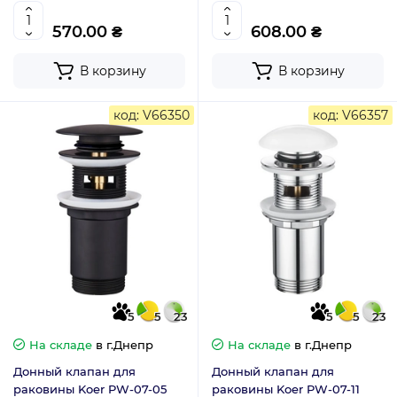
хром (KR5782)
белый (KR5783)
570.00 ₴
608.00 ₴
В корзину
В корзину
код: V66350
код: V66357
5
5
23
5
5
23
На складе
в г.Днепр
На складе
в г.Днепр
Донный клапан для
Донный клапан для
раковины Koer PW-07-05
раковины Koer PW-07-11