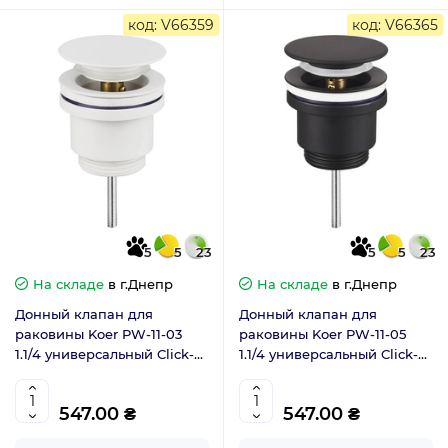
код: V66359
код: V66365
5
5
23
5
5
23
На складе
в г.Днепр
На складе
в г.Днепр
Донный клапан для
Донный клапан для
раковины Koer PW-11-03
раковины Koer PW-11-05
1.1/4 универсальный Click-
1.1/4 универсальный Click-
Clack белый (KR5791)
Clack чёрный мат (KR5795)
547.00 ₴
547.00 ₴