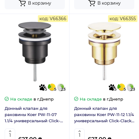
В корзину
В корзину
код: V66366
код: V66355
5
5
23
5
5
23
На складе
в г.Днепр
На складе
в г.Днепр
Донный клапан для
Донный клапан для
раковины Koer PW-11-07
раковины Koer PW-11-12 1.1/4
1.1/4 универсальный Click-
универсальный Click-Clack
Clack графит (KR5793)
золото мат (KR5794)