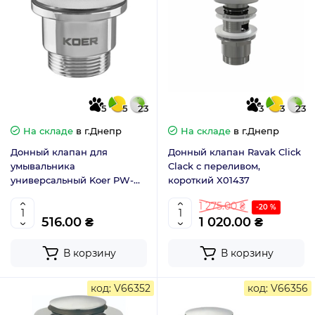
5
5
23
3
3
23
На складе
в г.Днепр
На складе
в г.Днепр
Донный клапан для
Донный клапан Ravak Click
умывальника
Clack с переливом,
универсальный Koer PW-
короткий X01437
02-01 1.1/4 хром KR3399
1 275.00 ₴
-20 %
516.00 ₴
1 020.00 ₴
В корзину
В корзину
код: V66352
код: V66356