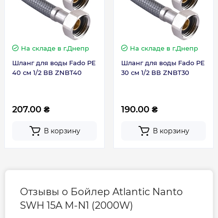
Страна производства
Таиланд
ЭВН с кабелем и вилкой
Предохранительный клапан
Диэлектрическая муфта
Габариты, размеры, вес
Монтажная планка
На складе
в г.Днепр
На складе
в г.Днепр
Руководство по эксплуатации
Шланг для воды Fado PE
Шланг для воды Fado PE
Вес, кг
Упаковка
10.9
40 см 1/2 ВВ ZNBT40
30 см 1/2 ВВ ZNBT30
Гарантия производителя на бойлер Atlantic
Высота, мм
473
Nanto
207.00 ₴
190.00 ₴
Гарантия на бак - 3 года, при условии
Глубина, мм
388
В корзину
В корзину
обслуживания 1 раз в 2 года сервисным
центром
Ширина, мм
440
Гарантия на электрическую часть – 2 года
Схема подключения вертикального бойлера
Atlantic
Гарантия
Отзывы о Бойлер Atlantic Nanto
SWH 15A M-N1 (2000W)
Гарантия на электрическую часть
2 года