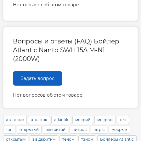
Нет отзывов об этом товаре.
Вопросы и ответы (FAQ) Бойлер
Atlantic Nanto SWH 15A M-N1
(2000W)
Задать вопрос
Нет вопросов об этом товаре.
атлантик
атлантік
atlantik
мокрий
мокрый
тен
тэн
открытый
відкритий
литров
літрів
мокрым
открытым
з відкритим
теном
тэном
Бойлеры Atlantic