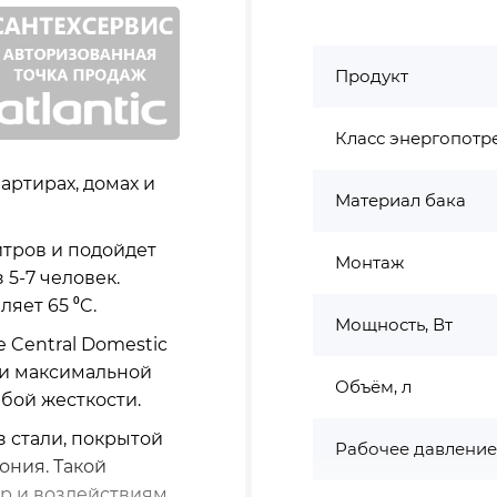
Продукт
Класс энергопотр
артирах, домах и
Материал бака
итров и подойдет
Монтаж
5-7 человек.
яет 65 ⁰C.
Мощность, Вт
e Central Domestic
ри максимальной
Объём, л
юбой жесткости.
з стали, покрытой
Рабочее давление
ония. Такой
ур и воздействиям