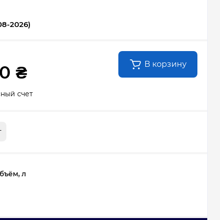
08-2026)
В корзину
0 ₴
сный счет
т
ъём, л