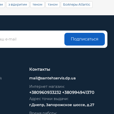
ым
з відкритим
теном
тэном
Бойлеры Atlantic
Подписаться
Контакты
mail@santehservis.dp.ua
й
Интернет магазин:
+380960933232
+380994941370
Адрес точки выдачи:
г.Днепр, Запорожское шоссе, д.27
Время работы: