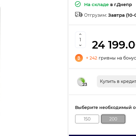
На складе
в г.Днепр
Завтра (10-
Отгрузим:
24 199.0
+ 242
гривны на бону
Купить в креди
23
Выберите необходимый об
150
200