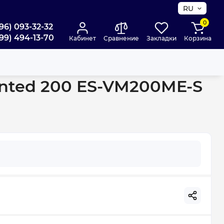
RU
0
96) 093-32-32
99) 494-13-70
Кабинет
Сравнение
Закладки
Корзина
ounted 200 ES-VM200ME-S