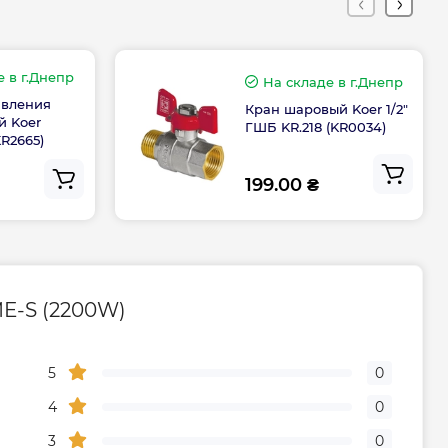
1475
е
в г.Днепр
530
На складе
в г.Днепр
авления
Кран шаровый Koer 1/2"
 Koer
ГШБ KR.218 (KR0034)
513
KR2665)
199.00 ₴
Гарантия
дителя, мес
84
ME-S (2200W)
ого центра
0800500885
5
0
4
0
3
0