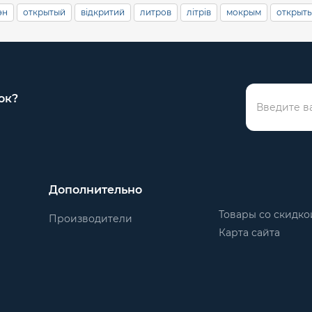
эн
открытый
відкритий
литров
літрів
мокрым
открыт
ок?
Дополнительно
Товары со скидко
Производители
Карта сайта