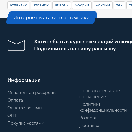
атлантик
атлантік
atlantik
мокрий
мокрый
тен
т
Mounted:
Интернет-магазин сантехники
«Сухой» стеатитовый ТЭН
Скрытый регулятор температуры
Магниевый анод
Хотите быть в курсе всех акций и скид
Предохранительный клапан
Подпишитесь на нашу рассылку
Индикатор нагрева
Термостат с защитой от перегрева
Информация
Пользовательское
Мгновенная рассрочка
соглашение
Оплата
Политика
Оплата частями
конфиденциальности
ОПТ
Возврат
Покупка частями
Доставка