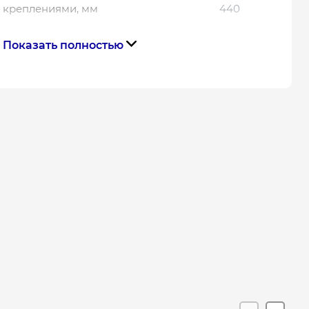
 креплениями, мм
440
Показать полностью
Тэн
Керамический
Сухой
Цилиндрический
тва
Франция
Габариты, размеры, вес
45