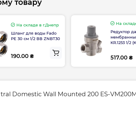
ому товару
Высота, мм
На склад
Глубина, мм
На складе
в г.Днепр
ии
Редуктор д
Шланг для воды Fado
мембранный
PE 30 см 1/2 ВВ ZNBT30
Ширина, мм
KR.1253 1/2 (
190.00 ₴
517.00 ₴
асного и
на, который имеет
ь тепловые потери
Гарантия произво
 воду в течение
entral Domestic Wall Mounted 200 ES-VM200
Контакты сервисн
остью до 1⁰C
а, что позволяет