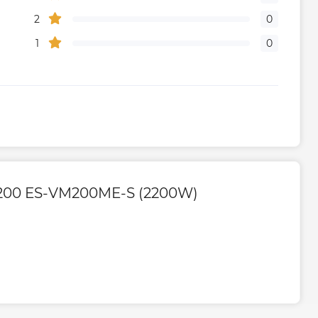
2
0
1
0
d 200 ES-VM200ME-S (2200W)