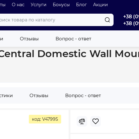
оты
О нас
Услуги
Бонусы
Блог
Акции
+38 (0
+38 (0
eatite Central Domestic Wall Mounted 200 ES-VM200ME-S (2200W)
ки
Отзывы
Вопрос - ответ
e Central Domestic Wall M
стики
Отзывы
Вопрос - ответ
код: V47995