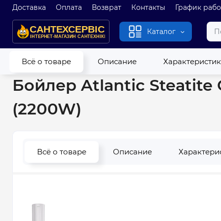
Доставка
Оплата
Возврат
Контакты
График раб
Каталог
Главная
Водонагреватели
Бойлеры
Бойлер Atlantic St
Всё о товаре
Описание
Характеристи
Бойлер Atlantic Steatit
(2200W)
Всё о товаре
Описание
Характери