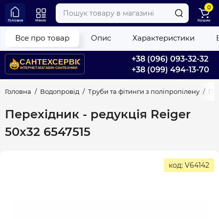
0
Головна
Меню
Кошик
Все про товар
Опис
Характеристики
+38 (096) 093-32-32
+38 (099) 494-13-70
Головна
Водопровід
Труби та фітинги з поліпропілену
Пер
Перехідник - редукція Reiger
50х32 6547515
код: V64142