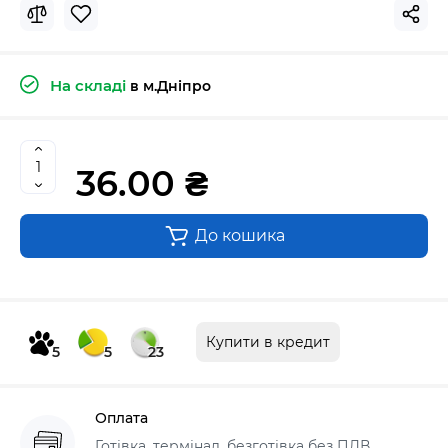
На складі
в м.Дніпро
36.00 ₴
До кошика
Купити в кредит
5
5
23
Оплата
Готівка, термінал, безготівка без ПДВ,