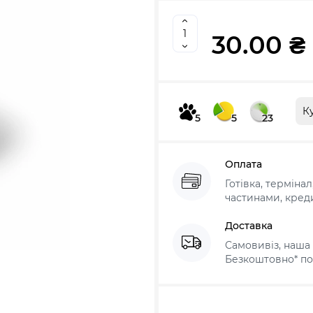
30.00 ₴
К
5
5
23
Оплата
Готівка, терміна
частинами, креди
Доставка
Самовивіз, наша 
Безкоштовно* по 