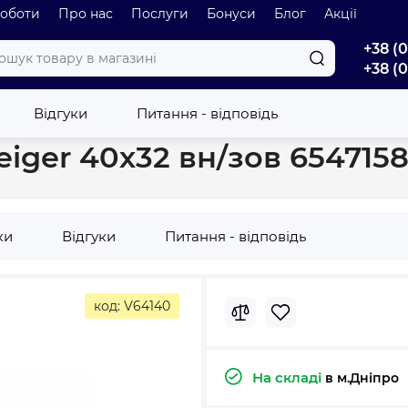
роботи
Про нас
Послуги
Бонуси
Блог
Акції
+38 (
+38 (
ерехідник - редукція Reiger 40х32 вн/зов 6547158
Відгуки
Питання - відповідь
eiger 40х32 вн/зов 654715
ки
Відгуки
Питання - відповідь
код: V64140
На складі
в м.Дніпро