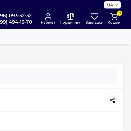
UA
0
096) 093-32-32
099) 494-13-70
Кабінет
Порівняння
Закладки
Кошик
8