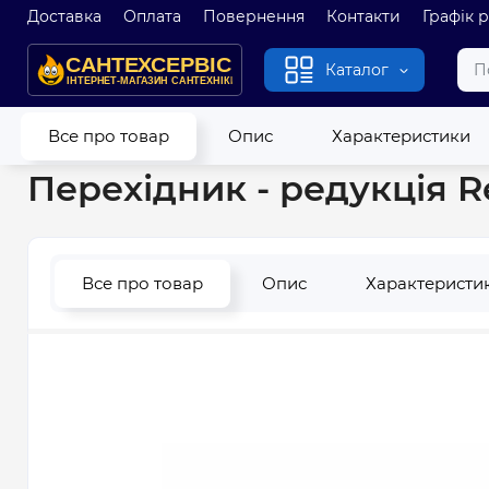
Доставка
Оплата
Повернення
Контакти
Графік 
Каталог
Головна
Водопровід
Труби та фітинги з поліпропілену
П
Все про товар
Опис
Характеристики
Перехідник - редукція R
Все про товар
Опис
Характеристи