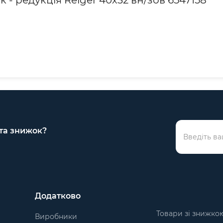
к - редукція Reiger 40х32 вн/зов 6547158
 та знижок?
Додатково
Товари зі знижко
Виробники