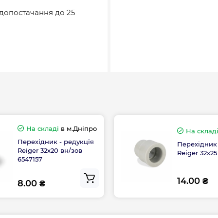
одопостачання до 25
На складі
в м.Дніпро
На склад
Перехідник - редукція
Перехідник 
Reiger 32х20 вн/зов
Reiger 32х25
6547157
14.00 ₴
8.00 ₴