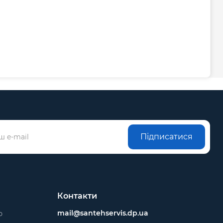
Підписатися
Контакти
mail@santehservis.dp.ua
ю