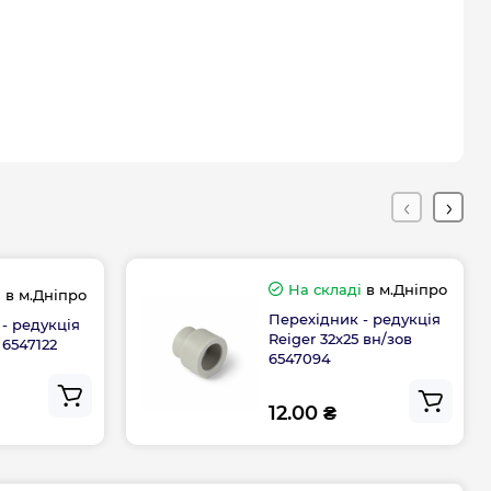
На складі
в м.Дніпро
і
в м.Дніпро
Перехідник - редукція
- редукція
Reiger 32х25 вн/зов
 6547122
6547094
12.00 ₴