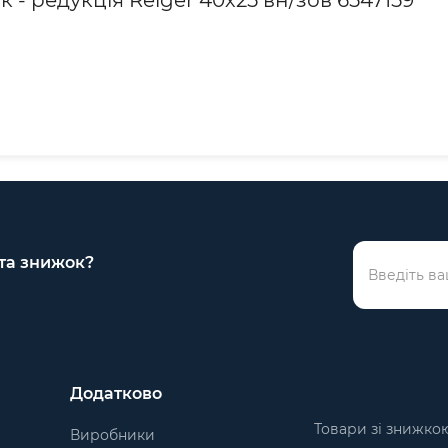
к - редукція Reiger 40х25 вн/зов 6547159
 та знижок?
Додатково
Товари зі знижко
Виробники