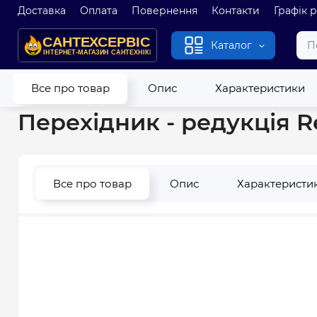
Доставка
Оплата
Повернення
Контакти
Графік 
Каталог
Головна
Водопровід
Труби та фітинги з поліпропілену
П
Все про товар
Опис
Характеристики
Перехідник - редукція R
Все про товар
Опис
Характеристи