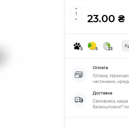
23.00 ₴
К
5
5
23
Оплата
Готівка, терміна
частинами, креди
Доставка
Самовивіз, наша 
Безкоштовно* по 