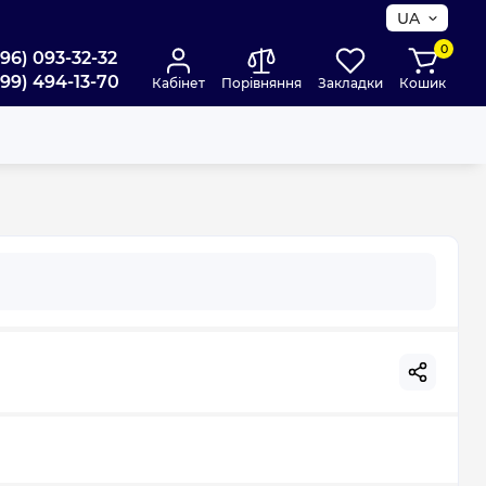
UA
0
096) 093-32-32
099) 494-13-70
Кабінет
Порівняння
Закладки
Кошик