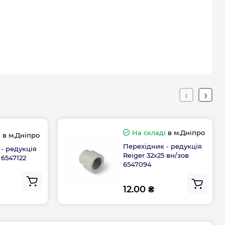
На складі
в м.Дніпро
і
в м.Дніпро
Перехідник - редукція
- редукція
Reiger 32х25 вн/зов
 6547122
6547094
12.00 ₴