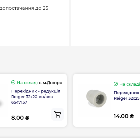
одопостачання до 25
На складі
в м.Дніпро
На склад
Перехідник - редукція
Перехідник 
Reiger 32х20 вн/зов
Reiger 32х25
6547157
14.00 ₴
8.00 ₴