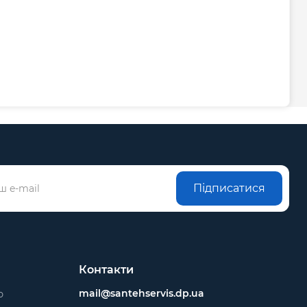
Підписатися
Контакти
mail@santehservis.dp.ua
ю