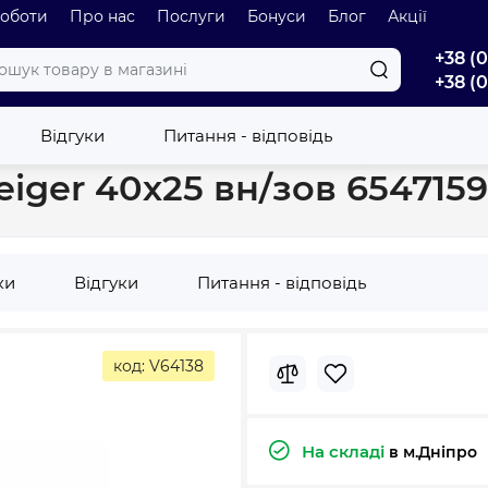
роботи
Про нас
Послуги
Бонуси
Блог
Акції
+38 (
+38 (
ерехідник - редукція Reiger 40х25 вн/зов 6547159
Відгуки
Питання - відповідь
eiger 40х25 вн/зов 6547159
ки
Відгуки
Питання - відповідь
код: V64138
На складі
в м.Дніпро