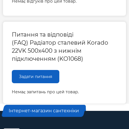
Немає відгуків про цей товар.
Довжина радіатора, мм
400
Міжосьова відстань, мм
50
Питання та відповіді
(FAQ) Радіатор сталевий Korado
Гарантія
22VK 500x400 з нижнім
підключенням (KO1068)
Гарантія виробника, міс
120
Задати питання
Немає запитань про цей товар.
Інтернет-магазин сантехніки