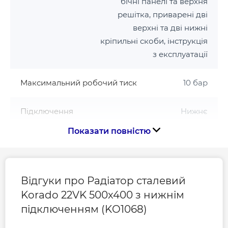
бічні панелі та верхня
решітка, приварені дві
верхні та дві нижні
кріпильні скоби, інструкція
з експлуатації
Максимальний робочий тиск
10 бар
Підключення
Нижнє
Показати повністю
Розмір підключення
1/2
Серія
22VK
Відгуки про Радіатор сталевий
Korado 22VK 500x400 з нижнім
Тип радіатора
Сталевий
підключенням (KO1068)
Тип сталевого радіатора
22