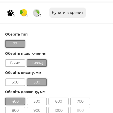
Купити в кредит
5
5
23
Оберіть тип
22
Оберіть підключення
Бічне
Нижнє
Оберіть висоту, мм
300
500
Оберіть довжину, мм
400
500
600
700
800
900
1000
1100