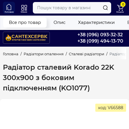
0
Головна
Меню
Кошик
Все про товар
Опис
Характеристики
+38 (096) 093-32-32
+38 (099) 494-13-70
Головна
Радіатори опалення
Сталеві радіатори
Радіатор 
Радіатор сталевий Korado 22K
300x900 з боковим
підключенням (KO1077)
код: V66588