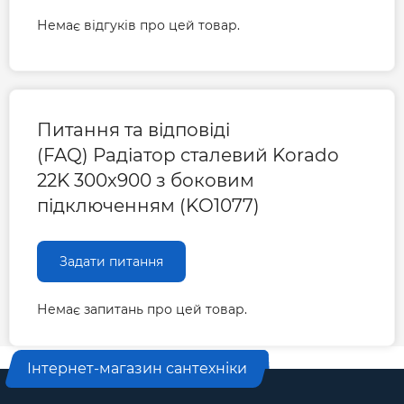
Немає відгуків про цей товар.
Довжина радіатора, мм
900
Міжосьова відстань, мм
246
Питання та відповіді
(FAQ) Радіатор сталевий Korado
Гарантія
22K 300x900 з боковим
підключенням (KO1077)
Гарантія виробника, міс
120
Задати питання
Немає запитань про цей товар.
Інтернет-магазин сантехніки