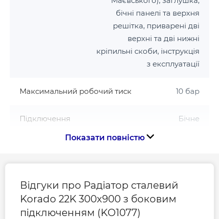
Маєвського), заглушка,
бічні панелі та верхня
решітка, приварені дві
верхні та дві нижні
кріпильні скоби, інструкція
з експлуатації
Максимальний робочий тиск
10 бар
Підключення
Бічне
Показати повністю
Розмір підключення
1/2
Серія
22K
Відгуки про Радіатор сталевий
Korado 22K 300x900 з боковим
Тип радіатора
Сталевий
підключенням (KO1077)