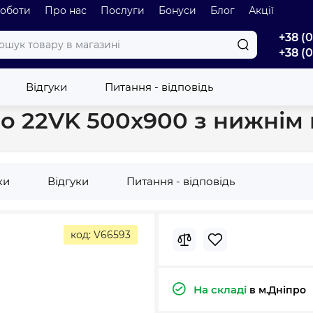
роботи
Про нас
Послуги
Бонуси
Блог
Акції
+38 (
+38 (
р сталевий Korado 22VK 500x900 з нижнім підключенням (KO1067)
Відгуки
Питання - відповідь
do 22VK 500x900 з нижнім
ки
Відгуки
Питання - відповідь
код: V66593
На складі
в м.Дніпро