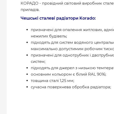
КОРАДО - провідний світовий виробник стал
приладів.
Чешські сталеві радіатори Korado:
призначені для опалення житлових, адмін
нежилих будівель;
підходять для систем водяного централь
максимально допустимим робочим тиском
призначені для однотрубних і двотрубн
систем;
підходять для джерел з низькою темпер
основним кольором є білий RAL 9016;
товщина сталі 1,25 мм;
сучасна поверхнева обробка радіатора;