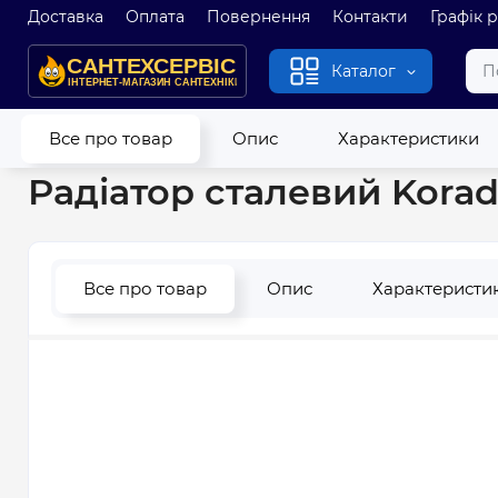
Доставка
Оплата
Повернення
Контакти
Графік 
Каталог
Головна
Радіатори опалення
Сталеві радіатори
Радіато
Все про товар
Опис
Характеристики
Радіатор сталевий Kora
Все про товар
Опис
Характеристи