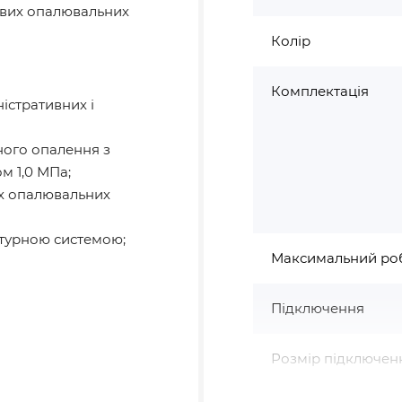
евих опалювальних
Колір
Комплектація
істративних і
ного опалення з
 1,0 МПа;
их опалювальних
атурною системою;
Максимальний ро
Підключення
Розмір підключен