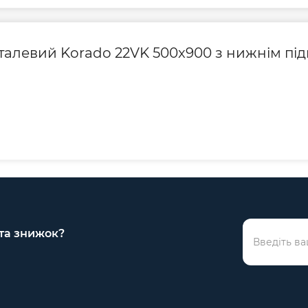
Висота радіатора,
Глибина, мм
 сталевий Korado 22VK 500x900 з нижнім п
Довжина радіатор
Міжосьова відстан
Гарантія виробник
 та знижок?