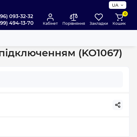
UA
0
096) 093-32-32
099) 494-13-70
Кабінет
Порівняння
Закладки
Кошик
 підключенням (KO1067)