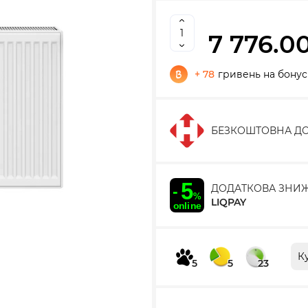
7 776.0
+ 78
гривень на бону
БЕЗКОШТОВНА ДО
ДОДАТКОВА ЗНИ
LIQPAY
К
5
5
23