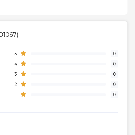
22VK
Сталевий
O1067)
іатора
22
1.25
5
0
4
0
Паперовий картон; захисні
3
0
пластикові кути; самоусаджувальна
2
0
плівка; стягуюча стрічка
1
0
ння
Чехія
Габарити, розміри, вага