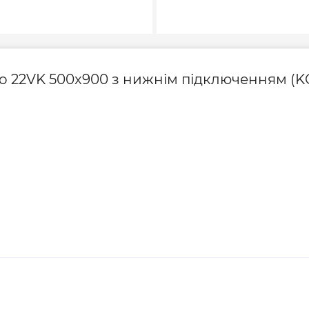
Серія
Тип радіатора
do 22VK 500x900 з нижнім підключенням (K
Тип сталевого рад
Товщина сталі, мм
Упаковка
Країна виготовле