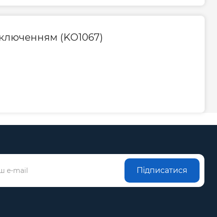
 мм
500
100
ідключенням (KO1067)
а, мм
900
ь, мм
50
Гарантія
а, міс
120
Підписатися