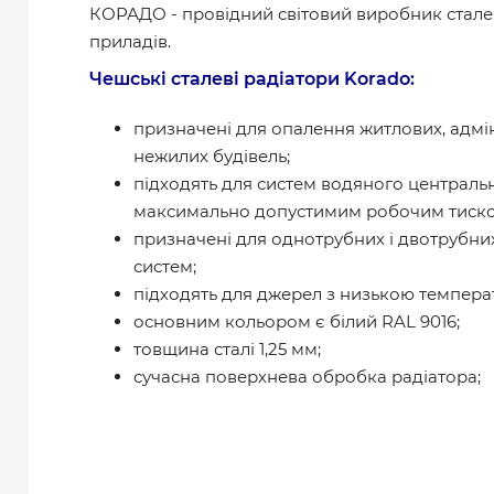
КОРАДО - провідний світовий виробник стал
приладів.
Чешські сталеві радіатори Korado:
призначені для опалення житлових, адмін
нежилих будівель;
підходять для систем водяного централь
максимально допустимим робочим тиском
призначені для однотрубних і двотрубн
систем;
підходять для джерел з низькою темпер
основним кольором є білий RAL 9016;
товщина сталі 1,25 мм;
сучасна поверхнева обробка радіатора;