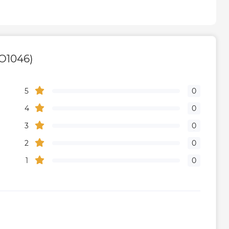
22K
Сталевий
O1046)
іатора
22
1.25
5
0
4
0
Паперовий картон; захисні
3
0
пластикові кути; самоусаджувальна
2
0
плівка; стягуюча стрічка
1
0
ння
Чехія
Габарити, розміри, вага