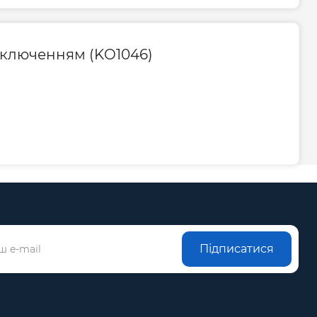
 мм
500
100
ідключенням (KO1046)
а, мм
700
ь, мм
446
Гарантія
а, міс
120
Підписатися