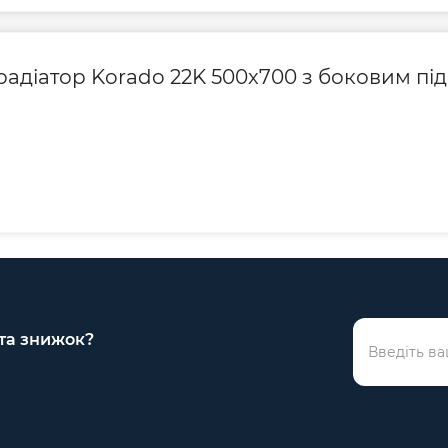
Висота радіатора,
Глибина, мм
 радіатор Korado 22K 500x700 з боковим п
Довжина радіатор
Міжосьова відстан
Гарантія виробник
 та знижок?