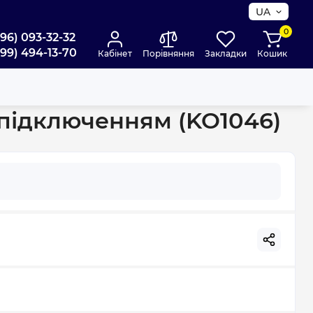
UA
0
096) 093-32-32
099) 494-13-70
Кабінет
Порівняння
Закладки
Кошик
)
 підключенням (KO1046)