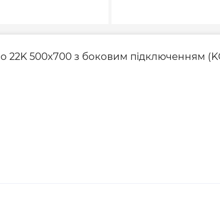
Серія
Тип радіатора
do 22K 500x700 з боковим підключенням (K
Тип сталевого рад
Товщина сталі, мм
Упаковка
Країна виготовле