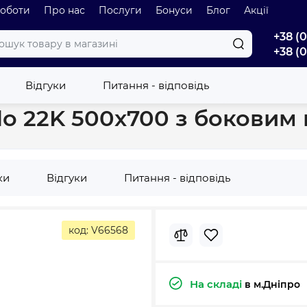
роботи
Про нас
Послуги
Бонуси
Блог
Акції
+38 (
+38 (
й радіатор Korado 22K 500x700 з боковим підключенням (KO1046
Відгуки
Питання - відповідь
do 22K 500x700 з боковим
ки
Відгуки
Питання - відповідь
код: V66568
На складі
в м.Дніпро