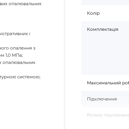
евих опалювальних
Колір
Комплектація
істративних і
ного опалення з
 1,0 МПа;
их опалювальних
атурною системою;
Максимальний ро
Підключення
Розмір підключен