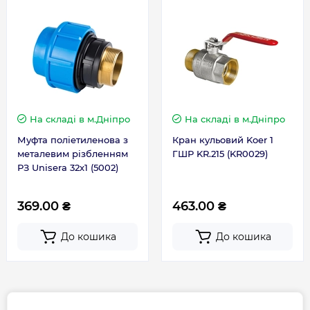
Гарантія
Гарантія виробника, міс
36
На складі
в м.Дніпро
На складі
в м.Дніпро
Контакти сервісного
+38 (096) 072-10-
Муфта поліетиленова з
Кран кульовий Koer 1
центру
00
металевим різбленням
ГШР KR.215 (KR0029)
РЗ Unisera 32х1 (5002)
369.00 ₴
463.00 ₴
До кошика
До кошика