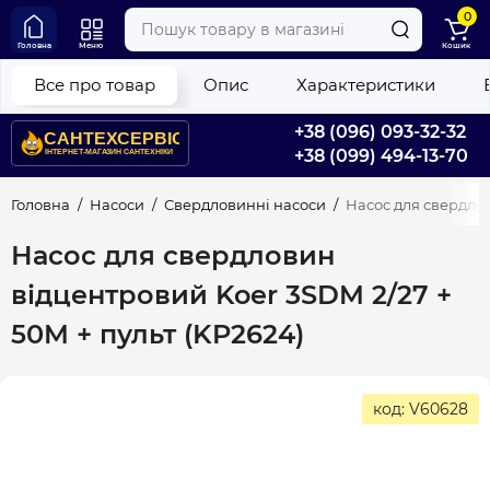
0
Головна
Меню
Кошик
Все про товар
Опис
Характеристики
+38 (096) 093-32-32
+38 (099) 494-13-70
Головна
Насоси
Свердловинні насоси
Насос для свердлов
Насос для свердловин
відцентровий Koer 3SDM 2/27 +
50M + пульт (KP2624)
код: V60628