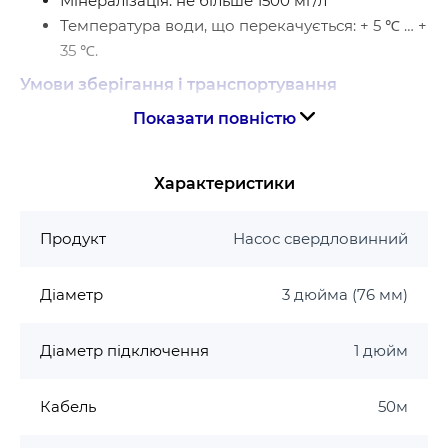
Мінералізація: не більше 1500 мг/л
Температура води, що перекачується: + 5 ℃ … +
35 ℃.
Умови зберігання і транспортування
Показати повністю
Вологість навколишнього повітря: <90%
Температура навколишнього повітря: + 4 ℃ …
+ 40 ℃
Характеристики
Особливості відцентрових насосів
Продукт
Насос свердловинний
Послідовно розташовані робочі колеса в камері
з полімерних з’єднань. Відцентрове робоче колесо
Діаметр
3 дюйма (76 мм)
при обертанні створює розрідження, відкидаючи
воду від центру до стінок корпусу камери, куди
Діаметр підключення
1 дюйм
спрямовується новий потік води, виштовхуючи
попередній на наступне робоче колесо. Кожне
Кабель
50м
наступне робоче колесо отримує потік під тиском
попереднього і пропорційно збільшує тиск. Таким