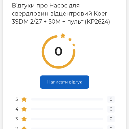
Відгуки про Насос для
свердловин відцентровий Koer
3SDM 2/27 + 50M + пульт (KP2624)
0
Написати відгук
5
0
4
0
3
0
2
0