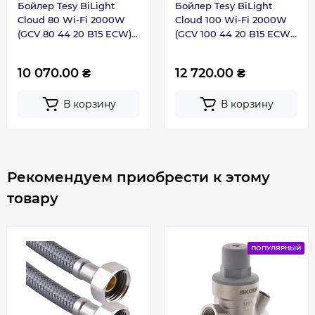
Бойлер Tesy BiLight
Бойлер Tesy BiLight
Диаметр – 440 мм
Cloud 80 Wi-Fi 2000W
Cloud 100 Wi-Fi 2000W
Монтаж – вертикальный
(GCV 80 44 20 B15 ECW)
(GCV 100 44 20 B15 ECW)
Серия
BiLight Cloud
306344
306345
Профиль спуска - M
V40 – 163 L
10 070.00 ₴
12 720.00 ₴
Тип нагрева
Тэн
Tout of the box - 70 °C
MAX40 – 182 L
В корзину
В корзину
Толщина теплоизоляции
18 мм
Кабель питания – в комплекте
Гарантия производителя на
ТЭН
Мокрый
бойлер Tesy BiLight Cloud:
Рекомендуем приобрести к этому
Управление
Электронное
товару
5 лет гарантии на бак
, при условии
проведения технического обслуживания
Форма
Цилиндрический
сервисным центром между 25 и 27 месяцем
ПОПУЛЯРНЫЙ
после его даты покупки.
Страна производства
Болгария
2 года гарантии на электрическую часть
Страна производства: Болгария