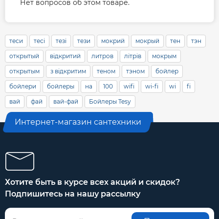
Нет вопросов об этом товаре.
теси
тесі
тезі
тези
мокрий
мокрый
тен
тэн
открытый
відкритий
литров
літрів
мокрым
открытым
з відкритим
теном
тэном
бойлер
бойлери
бойлеры
на
100
wifi
wi-fi
wi
fi
вай
фай
вай-фай
Бойлеры Tesy
Интернет-магазин сантехники
Хотите быть в курсе всех акций и скидок?
Подпишитесь на нашу рассылку