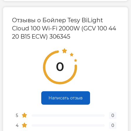
Гарантия на электрическую часть
2 года
Отзывы о Бойлер Tesy BiLight
Гарантия производителя, мес
60
Cloud 100 Wi-Fi 2000W (GCV 100 44
20 B15 ECW) 306345
Контакты сервисного
0800605627 ||
центра
0443909990
0
Сервисное обслуживание
1 раз в 2 года
Написать отзыв
5
0
4
0