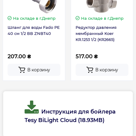
Габариты, размеры, вес
Схема кронштейна бойлера Tesy
На складе
в г.Днепр
На складе
в г.Днепр
Вес брутто, кг
26.1
Шланг для воды Fado PE
Редуктор давления
40 см 1/2 ВВ ZNBT40
мембранный Koer
Вес, кг
23.5
KR.1253 1/2 (KR2665)
Высота, мм
950
207.00 ₴
517.00 ₴
В корзину
В корзину
Глубина, мм
455
Ширина, мм
440
Габариты с уп. (ВхШхГ), мм
1030x480x490
Инструкция для бойлера
Tesy BiLight Cloud (18.93MB)
Гарантия