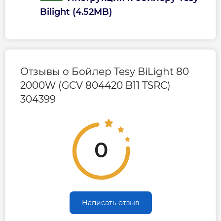
Bilight (4.52MB)
Гарантия
Гарантия на электрическую часть
2 года
Отзывы о Бойлер Tesy BiLight 80
Гарантия производителя, мес
60
2000W (GCV 804420 B11 TSRC)
304399
Контакты сервисного
0800605627 ||
центра
0443909990
0
Сервисное обслуживание
1 раз в 2 года
Написать отзыв