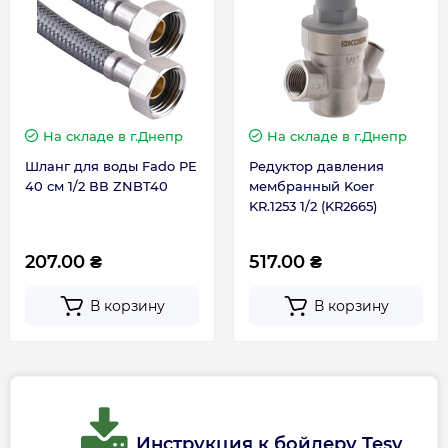
Страна производства
Болгария
Габариты, размеры, вес
На складе
в г.Днепр
На складе
в г.Днепр
Вес брутто, кг
24.4
Шланг для воды Fado PE
Редуктор давления
40 см 1/2 ВВ ZNBT40
мембранный Koer
Вес, кг
21
KR.1253 1/2 (KR2665)
Высота, мм
845
207.00 ₴
517.00 ₴
В корзину
В корзину
Глубина, мм
467
Ширина, мм
440
Габариты с уп. (ВхШхГ), мм
890x480x490
Инструкция к бойлеру Tesy