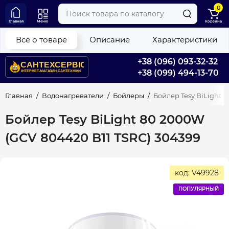
0
Главная
Меню
Корзина
Всё о товаре
Описание
Характеристики
+38 (096) 093-32-32
+38 (099) 494-13-70
Главная
Водонагреватели
Бойлеры
Бойлер Tesy BiLight 
Бойлер Tesy BiLight 80 2000W
(GCV 804420 B11 TSRC) 304399
код: V49928
ПОПУЛЯРНЫЙ