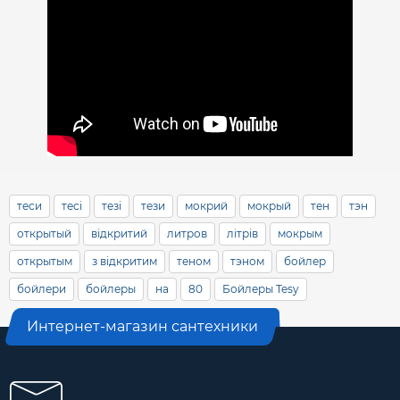
теси
тесі
тезі
тези
мокрий
мокрый
тен
тэн
открытый
відкритий
литров
літрів
мокрым
открытым
з відкритим
теном
тэном
бойлер
бойлери
бойлеры
на
80
Бойлеры Tesy
Интернет-магазин сантехники