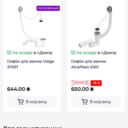
Гарантия производителя, мес
120
ПОПУЛЯРНЫЙ
На складе
в г.Днепр
На складе
в г.Днепр
Сифон для ванны Viega
Сифон для ванны
311537
AlcaPlast A501
790.00 ₴
-18 %
644.00 ₴
650.00 ₴
В корзину
В корзину