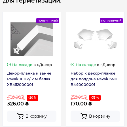
Для герметизации:
ПОПУЛЯРНЫЙ
ПОПУЛЯРНЫЙ
На складе
в г.Днепр
На складе
в г.Днепр
Декор-планка к ванне
Набор к декор-планке
Ravak 10мм/ 2 м белая
для поддона Ravak 6мм
XB452000001
B440000001
408.00 ₴
255.00 ₴
-20 %
-33 %
326.00 ₴
170.00 ₴
В корзину
В корзину