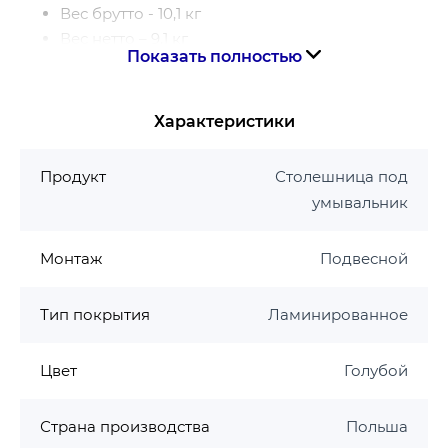
Вес брутто - 10,1 кг
Вес нетто – 9,1 кг
Показать полностью
Высота – 1,8 см
Глубина – 45 см
Цвет – голубой
Характеристики
Материал – ДСП
Материал корпуса – ДСП
Продукт
Столешница под
Ширина – 140,2 см
умывальник
Гарантия на столешницу S932-034:
Монтаж
Подвесной
2 года
Тип покрытия
Ламинированное
Цвет
Голубой
Страна производства
Польша