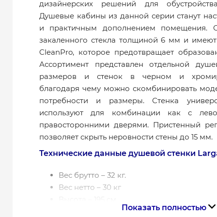
дизайнерских решений для обустройств
Душевые кабины из данной серии станут н
и практичным дополнением помещения. О
закаленного стекла толщиной 6 мм и имею
CleanPro, которое предотвращает образова
Ассортимент представлен отдельной душ
размеров и стенок в черном и хромир
благодаря чему можно скомбинировать мод
потребности и размеры. Стенка универс
используют для комбинации как с лево
правосторонними дверями. Пристенный ре
позволяет скрыть неровности стены до 15 мм.
Технические данные душевой стенки Larga
Вес брутто – 32 кг.
Вес нетто – 30 кг
Высота – 195 см
Показать полностью
Цвет профиля - Хром