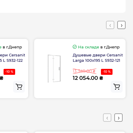
90
Гарантия
е
в г.Днепр
На складе
в г.Днепр
дителя, мес
60
ери Cersanit
Душевые двери Cersanit
5 L S932-122
Larga 100х195 L S932-121
13 349.00 ₴
-10 %
-10 %
 ₴
12 054.00 ₴