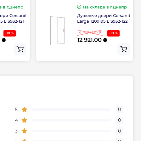
е
в г.Днепр
На складе
в г.Днепр
ери Cersanit
Душевые двери Cersanit
5 L S932-121
Larga 120х195 L S932-122
14 309.00 ₴
-10 %
-10 %
 ₴
12 921.00 ₴
5
0
4
0
3
0