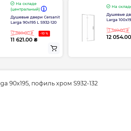
На складе
На склад
(центральный)
Душевые дв
Душевые двери Cersanit
Larga 100х19
Larga 90х195 L S932-120
13 349.00 ₴
12 869.00 ₴
-10 %
12 054.00
11 621.00 ₴
ga 90х195, пофиль хром S932-132