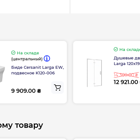
Длина, см
На склад
На складе
Гарантия произво
Душевые дв
(центральный)
Larga 120х19
Биде Cersanit Larga EW,
подвесное K120-006
14 309.00 ₴
12 921.00
9 909.00 ₴
 S932-132:
ому товару