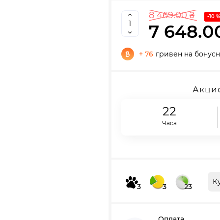
8 469.00 ₴
-10 
7 648.0
+ 76
гривен на бонусн
Акцио
22
Часа
К
3
3
23
Оплата