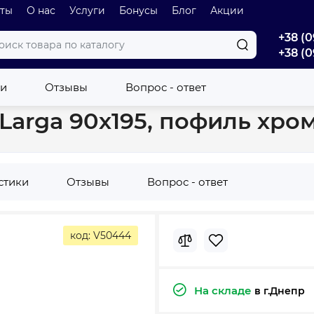
оты
О нас
Услуги
Бонусы
Блог
Акции
+38 (0
+38 (0
 стенки
Боковая стенка Cersanit Larga 90х195, пофиль хром S932
ки
Отзывы
Вопрос - ответ
 Larga 90х195, пофиль хром
стики
Отзывы
Вопрос - ответ
код: V50444
На складе
в г.Днепр