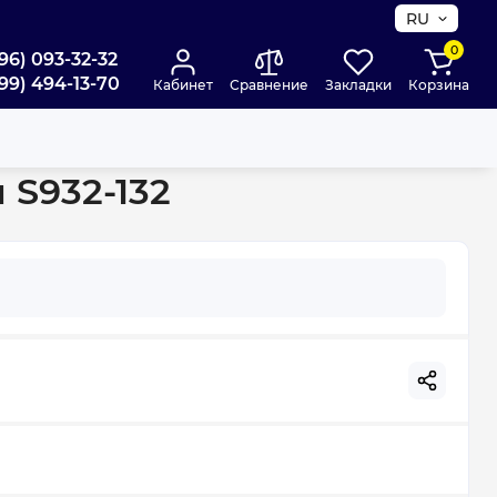
RU
0
96) 093-32-32
99) 494-13-70
Кабинет
Сравнение
Закладки
Корзина
-132
 S932-132