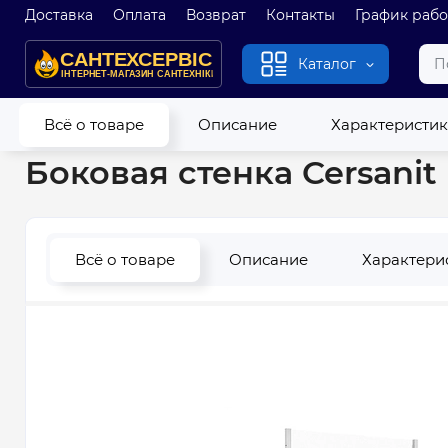
Доставка
Оплата
Возврат
Контакты
График раб
Каталог
Главная
Душевые кабины и гидробоксы
Душевые двери и
Всё о товаре
Описание
Характеристи
Боковая стенка Cersanit
Всё о товаре
Описание
Характери