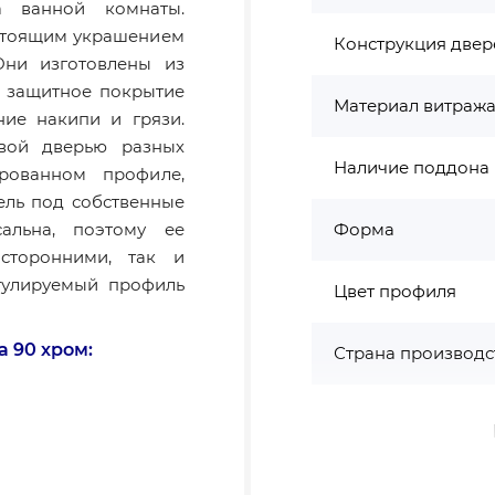
а ванной комнаты.
астоящим украшением
Конструкция двер
ни изготовлены из
т защитное покрытие
Материал витраж
ние накипи и грязи.
евой дверью разных
Наличие поддона
ованном профиле,
ель под собственные
альна, поэтому ее
Форма
сторонними, так и
гулируемый профиль
Цвет профиля
 90 хром:
Страна производс
Высота, см