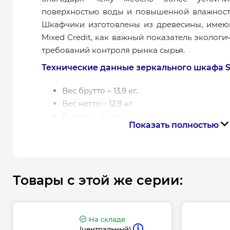
поверхностью воды и повышенной влажност
Шкафчики изготовлены из древесины, имею
Mixed Credit, как важный показатель эколог
требований контроля рынка сырья.
Технические данные зеркального шкафа S9
Вес брутто – 13,9 кг.
Вес нетто – 12,9 кг
Высота – 80 см
Показать полностью
Глубина – 16,2 см
Цвет – серый
Материал – ДСП, зеркало
Материал корпуса – ДСП
Товары с этой же серии:
Материал фасада – зеркало/ДСП
Монтаж – собрана
Система открывания – система бесшумно
закрывания Soft Close
На складе
(центральный)