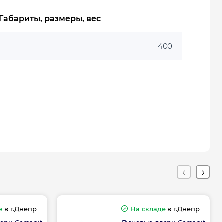
Габариты, размеры, вес
400
е
в г.Днепр
На складе
в г.Днепр
ери Cersanit
Душевые двери Cersanit