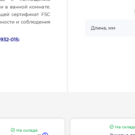
и в ванной комнате.
щей сертификат FSC
ичности и соблюдения
Длина, мм
32-015:
го плавного
На склад
На складе
Душевые дв