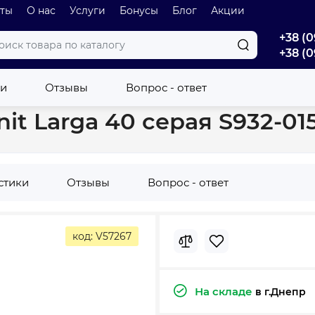
оты
О нас
Услуги
Бонусы
Блог
Акции
+38 (0
+38 (0
 ванных комнат
Зеркальный шкаф Cersanit Larga 40 серая S932-
ки
Отзывы
Вопрос - ответ
t Larga 40 серая S932-01
стики
Отзывы
Вопрос - ответ
код: V57267
На складе
в г.Днепр