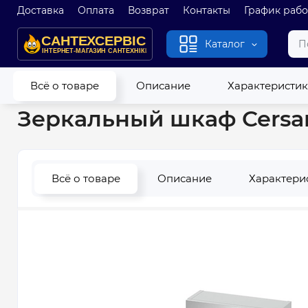
Доставка
Оплата
Возврат
Контакты
График раб
Каталог
Главная
Мебель и зеркала для ванной
Зеркало-шкаф для
Всё о товаре
Описание
Характеристи
Зеркальный шкаф Cersani
Всё о товаре
Описание
Характери