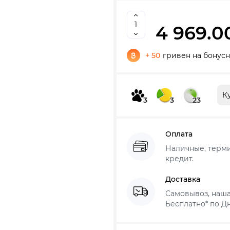
4 969.0
+ 50
гривен на бонусн
К
3
3
23
Оплата
Наличные, термин
кредит.
Доставка
Самовывоз, наша
Бесплатно* по Дн