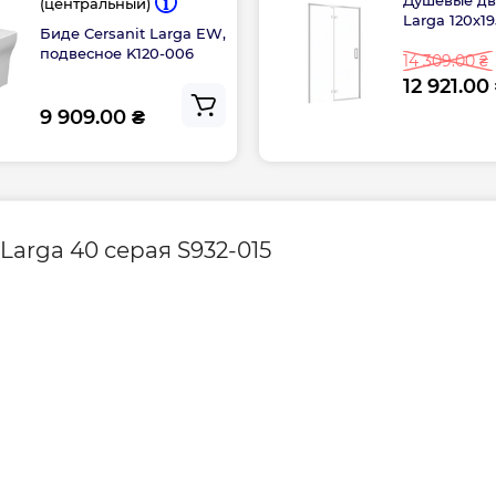
(центральный)
Larga 120х19
Биде Cersanit Larga EW,
подвесное K120-006
14 309.00 ₴
12 921.00
9 909.00 ₴
arga 40 серая S932-015