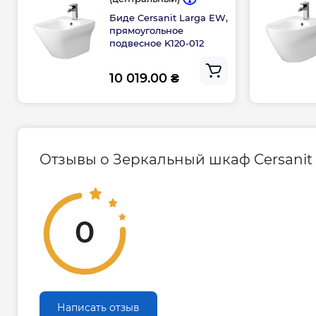
Тип открытия – дверца
Биде Cersanit Larga EW,
Тип шкафчика – навесной
прямоугольное
Установка дверцы – универсальная
подвесное K120-012
Ширина – 40 см
10 019.00 ₴
Гарантия на шкаф Cersanit Larga:
2 года
Отзывы о Зеркальный шкаф Cersanit L
0
Написать отзыв