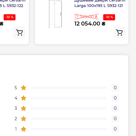
5 L S932-122
Larga 100х195 L S932-121
13 349.00 ₴
-10 %
-10 %
 ₴
12 054.00 ₴
5
0
4
0
3
0
2
0
1
0