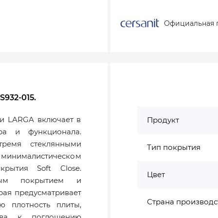
Официальная 
S932-015.
ии LARGA включает в
Продукт
ра и функционала.
тремя стеклянными
Тип покрытия
в минималистическом
рытия Soft Close.
Цвет
ным покрытием и
рая предусматривает
Страна производс
ю плотность плиты,
ива к поглощению