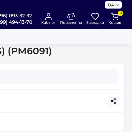
UA
0
096) 093-32-32
099) 494-13-70
Кабінет
Порівняння
Закладки
Кошик
) (PM6091)