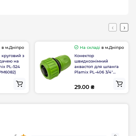
і
в м.Дніпро
На складі
в м.Дніпро
 круговий з
Конектор
дачею на
швидкознімний
mix PL-524
аквастоп для шланга
PM6082)
Plamix PL-406 3/4"
(ABS+PPR) (PM6086)
29.00 ₴