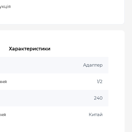
укція
Характеристики
Адаптер
ння
1/2
240
ння
Китай