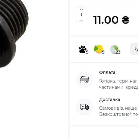
11.00 ₴
К
5
5
23
Оплата
Готівка, терміна
частинами, креди
Доставка
Самовивіз, наша 
Безкоштовно* по 