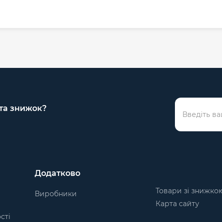
 та знижок?
Додатково
Товари зі знижко
Виробники
Карта сайту
сті