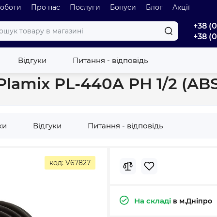
роботи
Про нас
Послуги
Бонуси
Блог
Акції
+38 (
+38 (
а Plamix PL-440A РН 1/2 (ABS) (PM6091)
Відгуки
Питання - відповідь
lamix PL-440A РН 1/2 (ABS
ки
Відгуки
Питання - відповідь
код: V67827
На складі
в м.Дніпро