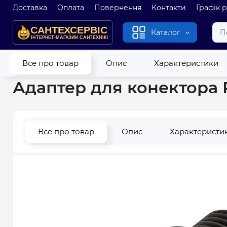
Доставка
Оплата
Повернення
Контакти
Графік 
Каталог
Головна
Полив
Фітинг для поливу
Адаптер для конектор
Все про товар
Опис
Характеристики
Адаптер для конектора P
Все про товар
Опис
Характеристи