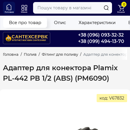
0
Головна
Меню
Кошик
Все про товар
Опис
Характеристики
+38 (096) 093-32-32
+38 (099) 494-13-70
Головна
Полив
Фітинг для поливу
Адаптер для конектора 
Адаптер для конектора Plamix
PL-442 РВ 1/2 (ABS) (PM6090)
код: V67832