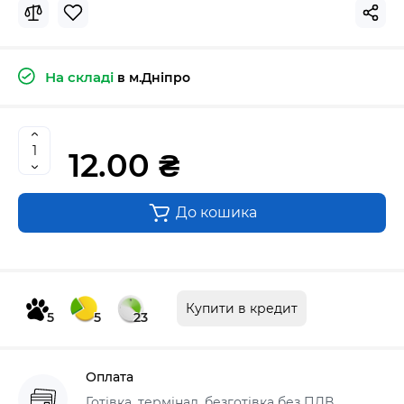
На складі
в м.Дніпро
12.00 ₴
До кошика
Купити в кредит
5
5
23
Оплата
Готівка, термінал, безготівка без ПДВ,