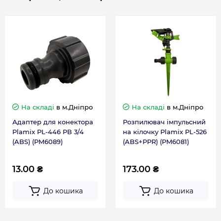
На складі
в м.Дніпро
На складі
в м.Дніпро
Адаптер для конектора
Розпилювач імпульсний
Plamix PL-446 РВ 3/4
на кілочку Plamix PL-526
(ABS) (PM6089)
(ABS+PPR) (PM6081)
13.00 ₴
173.00 ₴
До кошика
До кошика