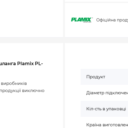
Офіційна прод
ланга Plamix PL-
Продукт
х виробників
у продукції виключно
Діаметр підключе
Кіл-сть в упаковці
Країна виготовле