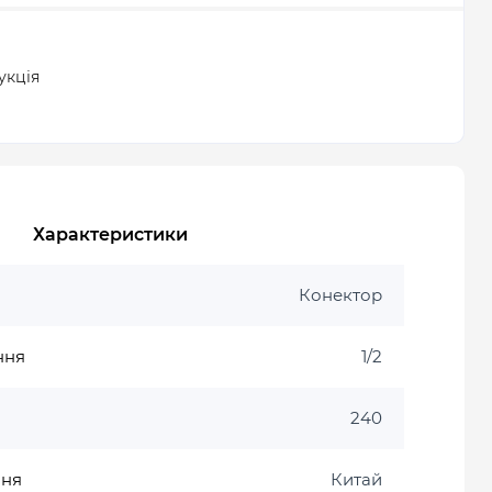
укція
Характеристики
Конектор
ння
1/2
240
ння
Китай