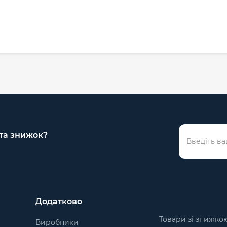
 та знижок?
Додатково
Товари зі знижко
Виробники