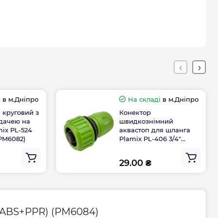
і
в м.Дніпро
На складі
в м.Дніпро
 круговий з
Конектор
дачею на
швидкознімний
mix PL-524
аквастоп для шланга
PM6082)
Plamix PL-406 3/4"
(ABS+PPR) (PM6086)
29.00 ₴
 (ABS+PPR) (PM6084)