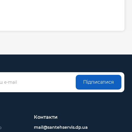
Підписатися
Контакти
mail@santehservis.dp.ua
ю