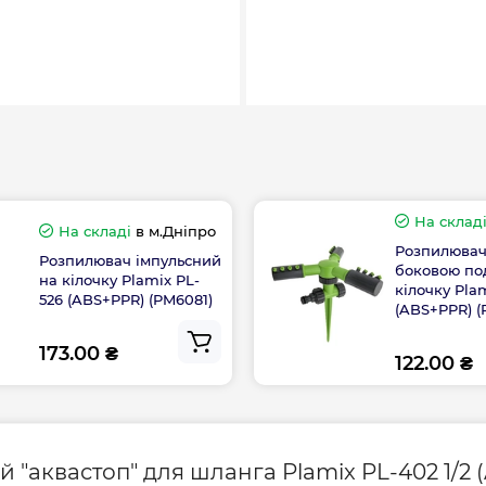
На склад
На складі
в м.Дніпро
Розпилювач
Розпилювач імпульсний
боковою по
на кілочку Plamix PL-
кілочку Pla
526 (ABS+PPR) (PM6081)
(ABS+PPR) (
173.00 ₴
122.00 ₴
 "аквастоп" для шланга Plamix PL-402 1/2