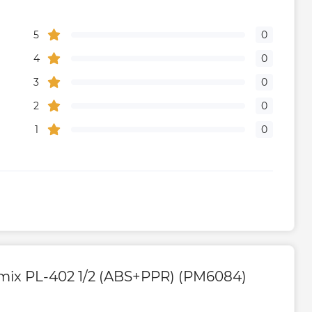
5
0
4
0
3
0
2
0
1
0
mix PL-402 1/2 (ABS+PPR) (PM6084)