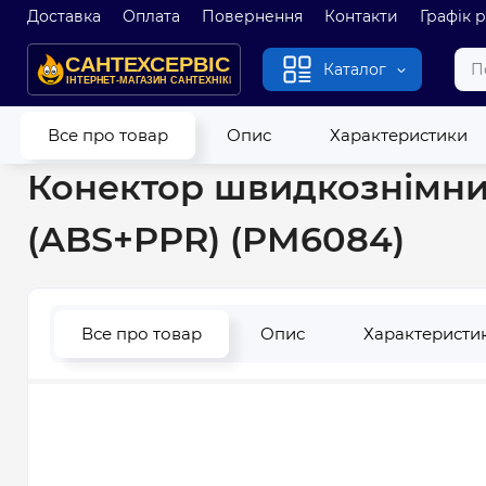
Доставка
Оплата
Повернення
Контакти
Графік 
Каталог
Головна
Полив
Фітинг для поливу
Конектор швидкознімн
Все про товар
Опис
Характеристики
Конектор швидкознімний
(ABS+PPR) (PM6084)
Все про товар
Опис
Характеристи