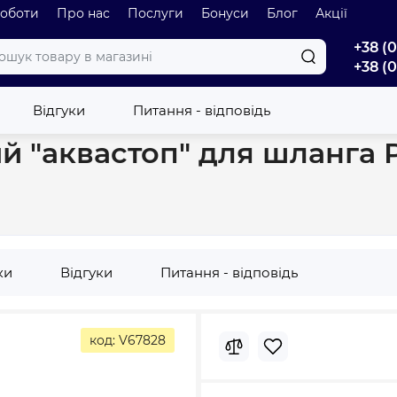
роботи
Про нас
Послуги
Бонуси
Блог
Акції
+38 (
+38 (
ий "аквастоп" для шланга Plamix PL-402 1/2 (ABS+PPR) (PM6084)
Відгуки
Питання - відповідь
 "аквастоп" для шланга Pl
ки
Відгуки
Питання - відповідь
код: V67828