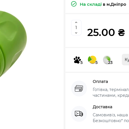
На складі
в м.Дніпро
25.00 ₴
К
5
5
23
Оплата
Готівка, терміна
частинами, креди
Доставка
Самовивіз, наша 
Безкоштовно* по 