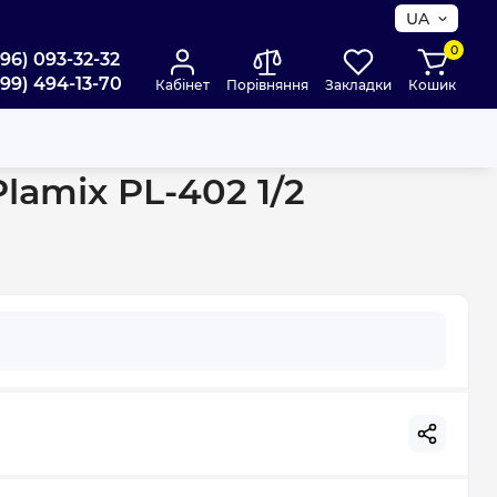
UA
0
096) 093-32-32
099) 494-13-70
Кабінет
Порівняння
Закладки
Кошик
amix PL-402 1/2